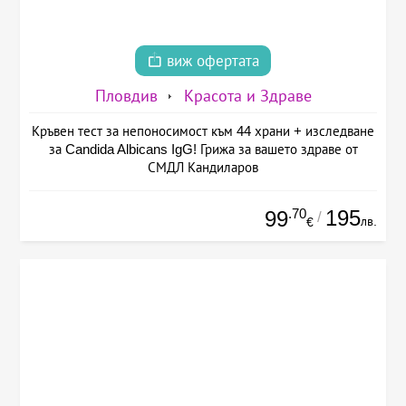
виж офертата
Пловдив
Красота и Здраве
Кръвен тест за непоносимост към 44 храни + изследване
за Candida Albicans IgG! Грижа за вашето здраве от
СМДЛ Кандиларов
.70
195
99
/
лв.
€