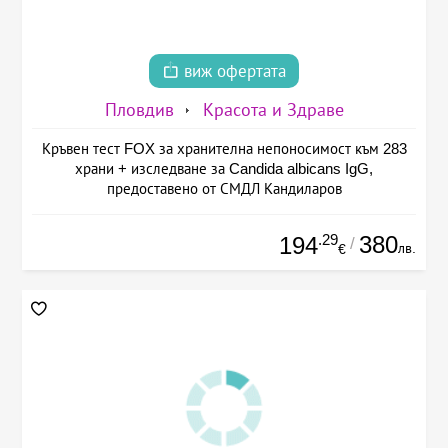
виж офертата
Пловдив
Красота и Здраве
Кръвен тест FOX за хранителна непоносимост към 283
храни + изследване за Candida albicans IgG,
предоставено от СМДЛ Кандиларов
.29
380
194
/
лв.
€