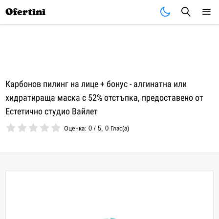
Почивки
Стоки
В града
Всички оферти
Ofertini
Карбонов пилинг на лице + бонус - алгинатна или
хидратираща маска с 52% отстъпка, предоставено от
Естетично студио Вайлет
Оценка:
0
/
5
,
0
Глас(а)