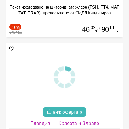
Пакет изследване на щитовидната жлеза (TSH, FT4, MAT,
TAT, TRAB), предоставено от СМДЛ Кандиларов
-16%
.02
.01
46
90
/
€
лв.
54.71€
виж офертата
Пловдив
Красота и Здраве