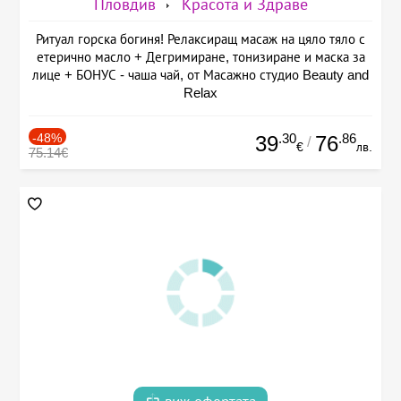
Пловдив
Красота и Здраве
Ритуал горска богиня! Релаксиращ масаж на цяло тяло с
етерично масло + Дегримиране, тонизиране и маска за
лице + БОНУС - чаша чай, от Масажно студио Beauty and
Relax
-48%
.30
.86
39
76
/
€
лв.
75.14€