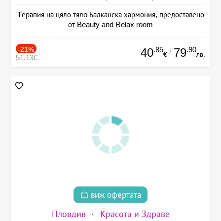
Tерапия на цяло тялo Балканска хармония, предоставено
от Beauty and Relax room
-21%
.85
.90
40
79
/
€
лв.
51.13€
виж офертата
Пловдив
Красота и Здраве