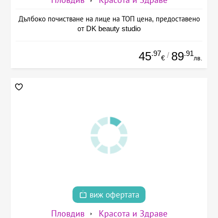
Пловдив
Красота и Здраве
Дълбоко почистване на лице на ТОП цена, предоставено
от DK beauty studio
.97
.91
45
89
/
€
лв.
виж офертата
Пловдив
Красота и Здраве