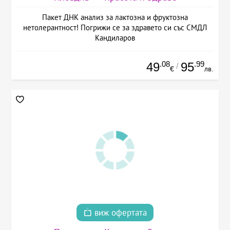
Пакет ДНК анализ за лактозна и фруктозна
нетолерантност! Погрижи се за здравето си със СМДЛ
Кандиларов
.08
.99
49
95
/
€
лв.
виж офертата