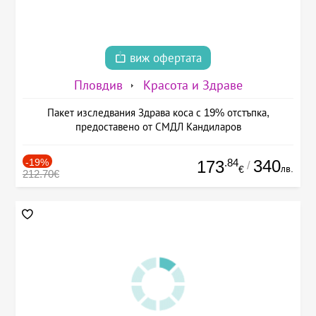
виж офертата
Пловдив
Красота и Здраве
Пакет изследвания Здрава коса с 19% отстъпка,
предоставено от СМДЛ Кандиларов
-19%
.84
340
173
/
лв.
€
212.70€