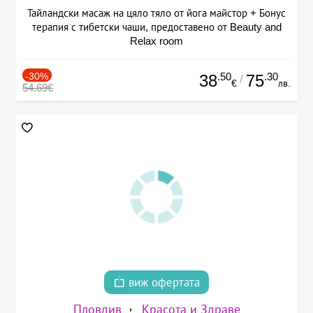
Тайландски масаж на цяло тяло от йога майстор + Бонус
терапия с тибетски чаши, предоставено от Beauty and
Relax room
-30%
.50
.30
38
75
/
€
лв.
54.69€
виж офертата
Пловдив
Красота и Здраве