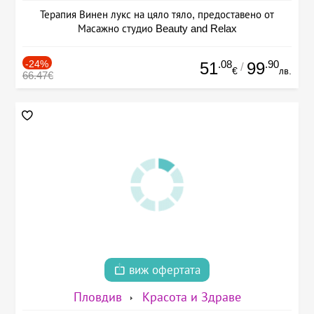
Терапия Винен лукс на цяло тяло, предоставено от
Масажно студио Beauty and Relax
-24%
.08
.90
51
99
/
€
лв.
66.47€
виж офертата
Пловдив
Красота и Здраве