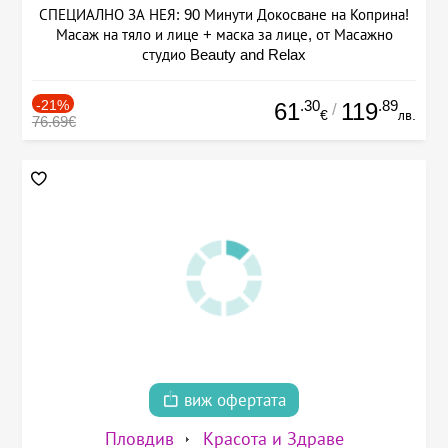
СПЕЦИАЛНО ЗА НЕЯ: 90 Минути Докосване на Коприна!
Масаж на тяло и лице + маска за лице, от Масажно
студио Beauty and Relax
-21%
.30
.89
61
119
/
€
лв.
76.69€
виж офертата
Пловдив
Красота и Здраве