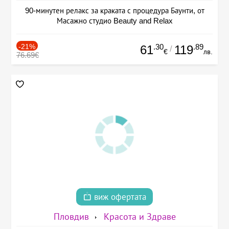
90-минутен релакс за краката с процедура Баунти, от
Масажно студио Beauty and Relax
-21%
.30
.89
61
119
/
€
лв.
76.69€
виж офертата
Пловдив
Красота и Здраве