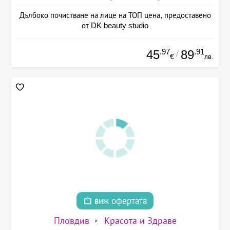
Дълбоко почистване на лице на ТОП цена, предоставено
от DK beauty studio
.97
.91
45
89
/
€
лв.
виж офертата
Пловдив
Красота и Здраве