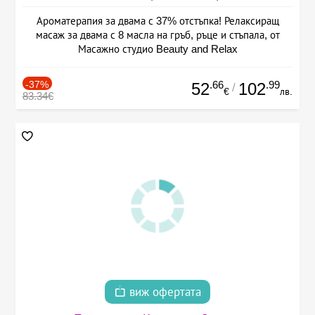
Ароматерапия за двама с 37% отстъпка! Релаксиращ
масаж за двама с 8 масла на гръб, ръце и стъпала, от
Масажно студио Beauty and Relax
-37%
.66
.99
52
102
/
€
лв.
83.34€
виж офертата