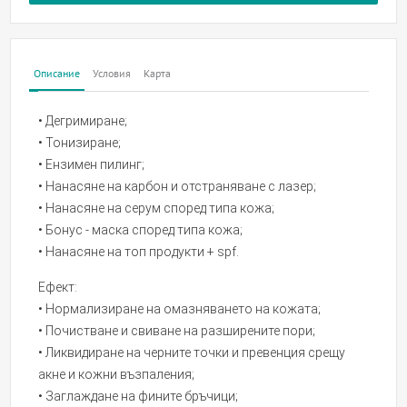
Описание
Условия
Карта
• Дегримиране;
• Тонизиране;
• Ензимен пилинг;
• Нанасяне на карбон и отстраняване с лазер;
• Нанасяне на серум според типа кожа;
• Бонус - маска според типа кожа;
• Нанасяне на топ продукти + spf.
Ефект:
• Нормализиране на омазняването на кожата;
• Почистване и свиване на разширените пори;
• Ликвидиране на черните точки и превенция срещу
акне и кожни възпаления;
• Заглаждане на фините бръчици;