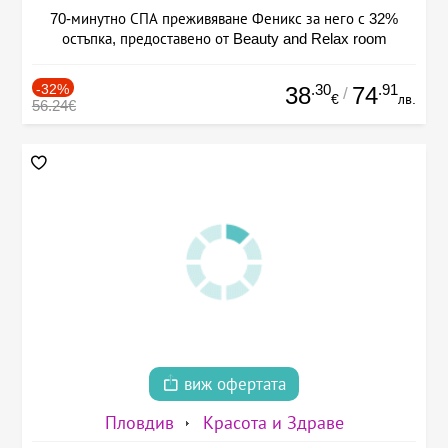
70-минутно СПА преживяване Феникс за него с 32%
остъпка, предоставено от Beauty and Relax room
-32%
.30
.91
38
74
/
€
лв.
56.24€
виж офертата
Пловдив
Красота и Здраве