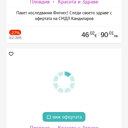
Пловдив
Красота и Здраве
Пакет изследвания Фитнес! Следи своето здраве с
офертата на СМДЛ Кандиларов
-27%
.02
.01
46
90
/
€
лв.
62.38€
виж офертата