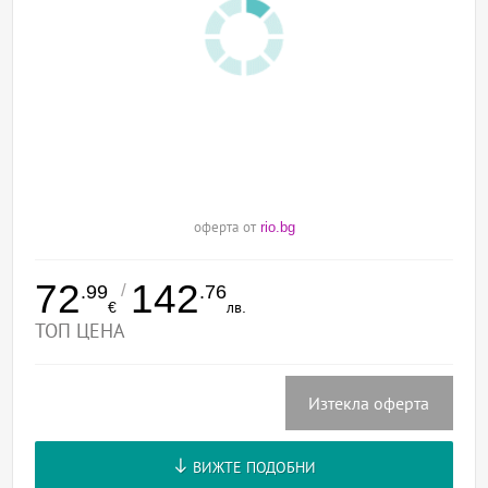
оферта от
rio.bg
72
142
/
.99
.76
€
лв.
ТОП ЦЕНА
Изтекла оферта
ВИЖТЕ ПОДОБНИ