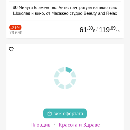
90 Минути Блаженство: Антистрес ритуал на цяло тяло
Шоколад и вино, от Масажно студио Beauty and Relax
-21%
.30
.89
61
119
/
€
лв.
76.69€
виж офертата
Пловдив
Красота и Здраве