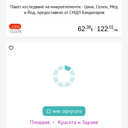
Пакет изследване на микроелементи - Цинк, Селен, Мед
и Йод, предоставено от СМДЛ Кандиларов
-13%
.38
.01
62
122
/
€
лв.
71.07€
виж офертата
Пловдив
Красота и Здраве