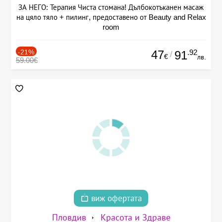
ЗА НЕГО: Терапия Чиста стомана! Дълбокотъканен масаж
на цяло тяло + пилинг, предоставено от Beauty and Relax
room
-21%
47
.92
91
/
€
лв.
59.00€
виж офертата
Пловдив
Красота и Здраве