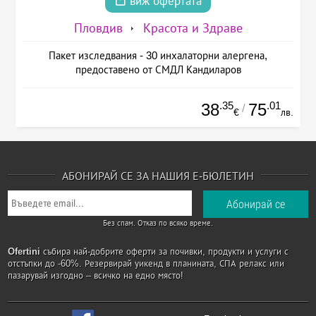
виж офертата
Пловдив
Красота и Здраве
Пакет изследвания - 30 инхалаторни алергена,
предоставено от СМДЛ Кандиларов
.35
.01
38
75
/
€
лв.
АБОНИРАЙ СЕ ЗА НАШИЯ Е-БЮЛЕТИН
Без спам. Отказ по всяко време.
Ofertini
събира най-добрите оферти за почивки, продукти и услуги с
отстъпки до -60%. Резервирай уикенд в планината, СПА релакс или
пазарувай изгодно – всичко на едно място!