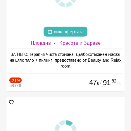
виж офертата
Пловдив
Красота и Здраве
ЗА НЕГО: Терапия Чиста стомана! Дълбокотъканен масаж
на цяло тяло + пилинг, предоставено от Beauty and Relax
room
-21%
47
.92
91
/
€
лв.
59.00€