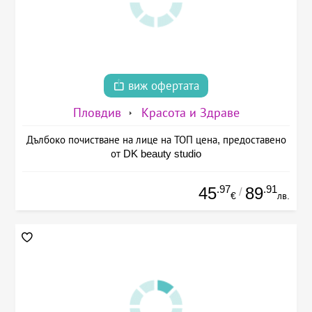
виж офертата
Пловдив
Красота и Здраве
Дълбоко почистване на лице на ТОП цена, предоставено
от DK beauty studio
.97
.91
45
89
/
€
лв.