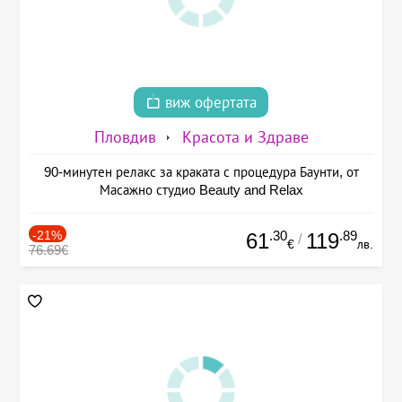
виж офертата
Пловдив
Красота и Здраве
90-минутен релакс за краката с процедура Баунти, от
Масажно студио Beauty and Relax
-21%
.30
.89
61
119
/
€
лв.
76.69€