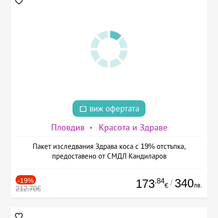
виж офертата
Пловдив
Красота и Здраве
Пакет изследвания Здрава коса с 19% отстъпка,
предоставено от СМДЛ Кандиларов
-19%
.84
340
173
/
лв.
€
212.70€