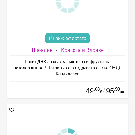
виж офертата
Пловдив
Красота и Здраве
Пакет ДНК анализ за лактозна и фруктозна
нетолерантност! Погрижи се за здравето си със СМДЛ
Кандиларов
.08
.99
49
95
/
€
лв.