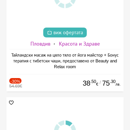
виж офертата
Пловдив
Красота и Здраве
Тайландски масаж на цяло тяло от йога майстор + Бонус
терапия с тибетски чаши, предоставено от Beauty and
Relax room
-30%
.50
.30
38
75
/
€
лв.
54.69€