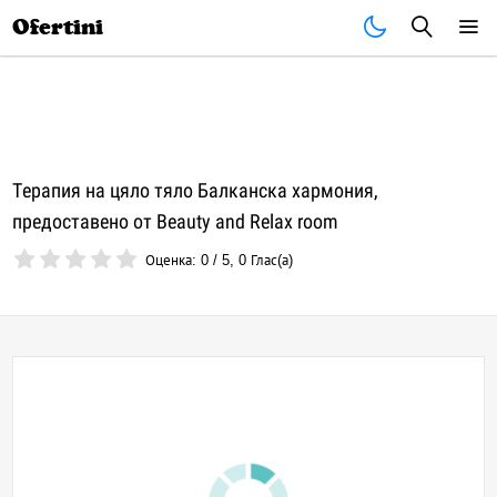
Почивки
Стоки
В града
Всички оферти
Ofertini
Tерапия на цяло тялo Балканска хармония,
предоставено от Beauty and Relax room
Оценка:
0
/
5
,
0
Глас(а)