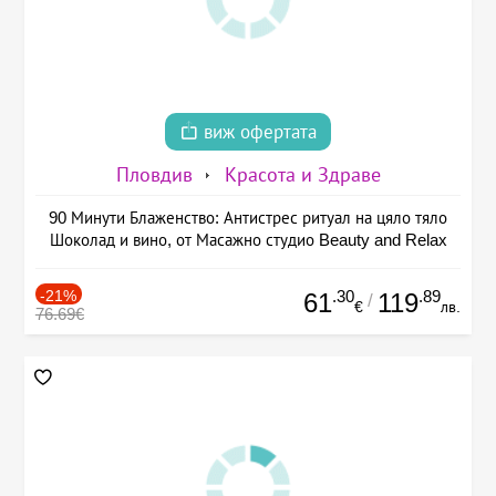
виж офертата
Пловдив
Красота и Здраве
90 Минути Блаженство: Антистрес ритуал на цяло тяло
Шоколад и вино, от Масажно студио Beauty and Relax
-21%
.30
.89
61
119
/
€
лв.
76.69€