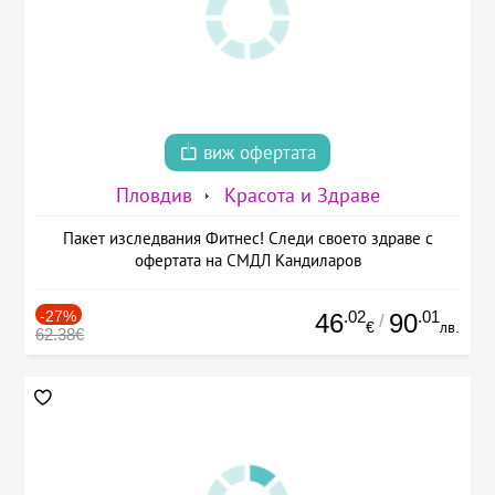
виж офертата
Пловдив
Красота и Здраве
Пакет изследвания Фитнес! Следи своето здраве с
офертата на СМДЛ Кандиларов
-27%
.02
.01
46
90
/
€
лв.
62.38€