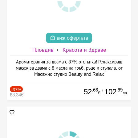
виж офертата
Пловдив
Красота и Здраве
Ароматерапия за двама с 37% отстъпка! Релаксиращ
масаж за двама с 8 масла на гръб, ръце и стъпала, от
Масажно студио Beauty and Relax
-37%
.66
.99
52
102
/
€
лв.
83.34€