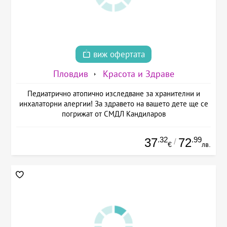
виж офертата
Пловдив
Красота и Здраве
Педиатрично атопично изследване за хранителни и
инхалаторни алергии! За здравето на вашето дете ще се
погрижат от СМДЛ Кандиларов
.32
.99
37
72
/
€
лв.