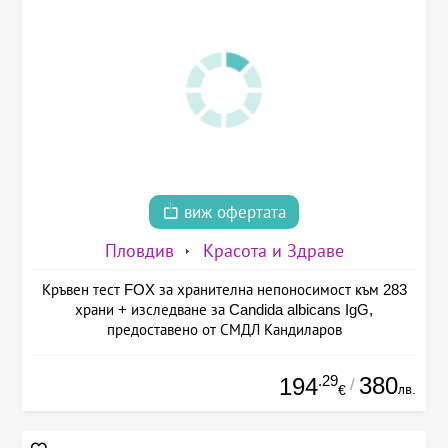
виж офертата
Пловдив
Красота и Здраве
Кръвен тест FOX за хранителна непоносимост към 283
храни + изследване за Candida albicans IgG,
предоставено от СМДЛ Кандиларов
.29
380
194
/
лв.
€