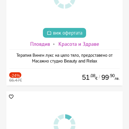
виж офертата
Пловдив
Красота и Здраве
Терапия Винен лукс на цяло тяло, предоставено от
Масажно студио Beauty and Relax
-24%
.08
.90
51
99
/
€
лв.
66.47€