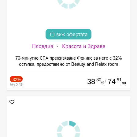
виж офертата
Пловдив
Красота и Здраве
70-минутно СПА преживяване Феникс за него с 32%
остъпка, предоставено от Beauty and Relax room
-32%
.30
.91
38
74
/
€
лв.
56.24€