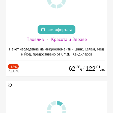
виж офертата
Пловдив
Красота и Здраве
Пакет изследване на микроелементи - Цинк, Селен, Мед
и Йод, предоставено от СМДЛ Кандиларов
-13%
.38
.01
62
122
/
€
лв.
71.07€