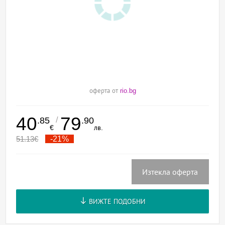
оферта от
rio.bg
40
79
/
.85
.90
€
лв.
51.13
€
-21%
Изтекла оферта
ВИЖТЕ ПОДОБНИ