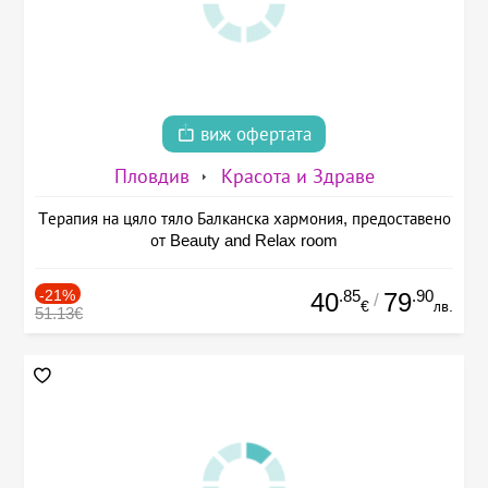
виж офертата
Пловдив
Красота и Здраве
Tерапия на цяло тялo Балканска хармония, предоставено
от Beauty and Relax room
-21%
.85
.90
40
79
/
€
лв.
51.13€