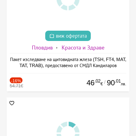
виж офертата
Пловдив
Красота и Здраве
Пакет изследване на щитовидната жлеза (TSH, FT4, MAT,
TAT, TRAB), предоставено от СМДЛ Кандиларов
-16%
.02
.01
46
90
/
€
лв.
54.71€