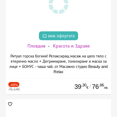
виж офертата
Пловдив
Красота и Здраве
Ритуал горска богиня! Релаксиращ масаж на цяло тяло с
етерично масло + Дегримиране, тонизиране и маска за
лице + БОНУС - чаша чай, от Масажно студио Beauty and
Relax
-48%
.30
.86
39
76
/
€
лв.
75.14€