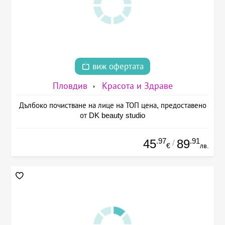
виж офертата
Пловдив
Красота и Здраве
Дълбоко почистване на лице на ТОП цена, предоставено
от DK beauty studio
.97
.91
45
89
/
€
лв.