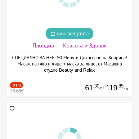
виж офертата
Пловдив
Красота и Здраве
СПЕЦИАЛНО ЗА НЕЯ: 90 Минути Докосване на Коприна!
Масаж на тяло и лице + маска за лице, от Масажно
студио Beauty and Relax
-21%
.30
.89
61
119
/
€
лв.
76.69€