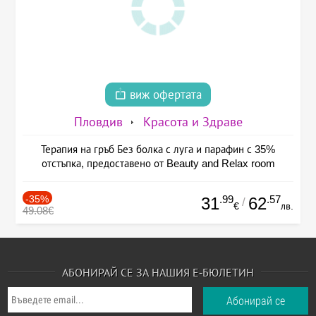
виж офертата
Пловдив
Красота и Здраве
Терапия на гръб Без болка с луга и парафин с 35%
отстъпка, предоставено от Beauty and Relax room
-35%
.99
.57
31
62
/
€
лв.
49.08€
АБОНИРАЙ СЕ ЗА НАШИЯ Е-БЮЛЕТИН