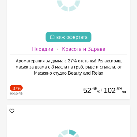
виж офертата
Пловдив
Красота и Здраве
Ароматерапия за двама с 37% отстъпка! Релаксиращ
масаж за двама с 8 масла на гръб, ръце и стъпала, от
Масажно студио Beauty and Relax
-37%
.66
.99
52
102
/
€
лв.
83.34€