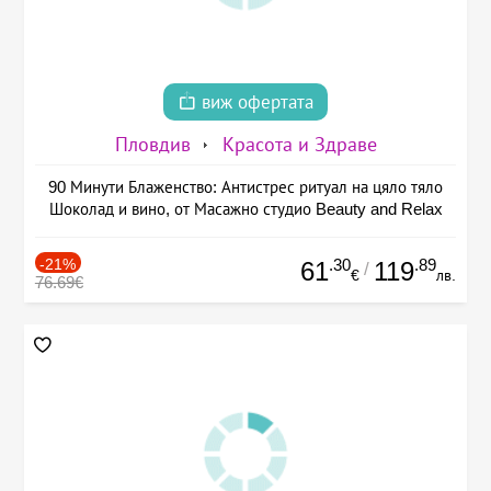
виж офертата
Пловдив
Красота и Здраве
90 Минути Блаженство: Антистрес ритуал на цяло тяло
Шоколад и вино, от Масажно студио Beauty and Relax
-21%
.30
.89
61
119
/
€
лв.
76.69€