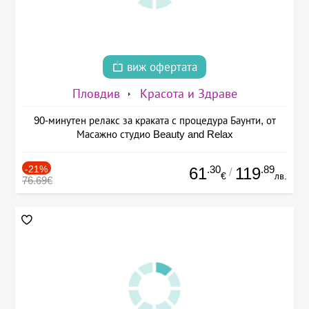
виж офертата
Пловдив
Красота и Здраве
90-минутен релакс за краката с процедура Баунти, от
Масажно студио Beauty and Relax
-21%
.30
.89
61
119
/
€
лв.
76.69€