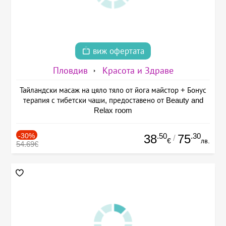
виж офертата
Пловдив
Красота и Здраве
Тайландски масаж на цяло тяло от йога майстор + Бонус
терапия с тибетски чаши, предоставено от Beauty and
Relax room
-30%
.50
.30
38
75
/
€
лв.
54.69€