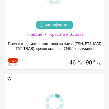
виж офертата
Пловдив
Красота и Здраве
Пакет изследване на щитовидната жлеза (TSH, FT4, MAT,
TAT, TRAB), предоставено от СМДЛ Кандиларов
-16%
.02
.01
46
90
/
€
лв.
54.71€