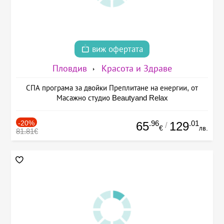
виж офертата
Пловдив
Красота и Здраве
СПА програма за двойки Преплитане на енергии, от
Масажно студио Beautyand Relax
-20%
.96
.01
65
129
/
€
лв.
81.81€