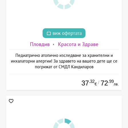
виж офертата
Пловдив
Красота и Здраве
Педиатрично атопично изследване за хранителни и
инхалаторни алергии! За здравето на вашето дете ще се
погрижат от СМДЛ Кандиларов
.32
.99
37
72
/
€
лв.