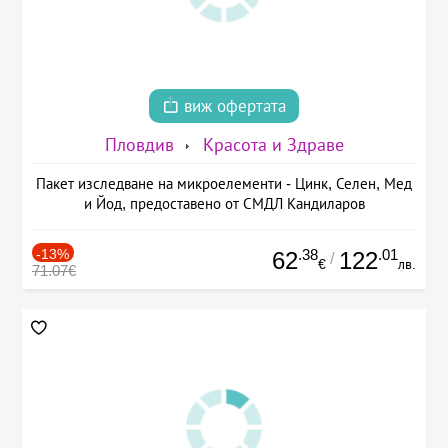
виж офертата
Пловдив
Красота и Здраве
Пакет изследване на микроелементи - Цинк, Селен, Мед
и Йод, предоставено от СМДЛ Кандиларов
-13%
.38
.01
62
122
/
€
лв.
71.07€