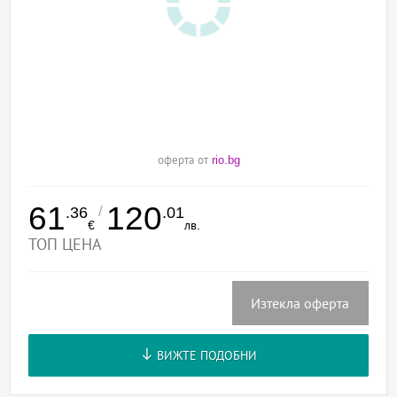
оферта от
rio.bg
61
120
/
.36
.01
€
лв.
ТОП ЦЕНА
Изтекла оферта
ВИЖТЕ ПОДОБНИ