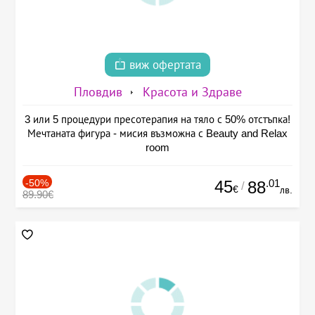
виж офертата
Пловдив
Красота и Здраве
3 или 5 процедури пресотерапия на тяло с 50% отстъпка!
Мечтаната фигура - мисия възможна с Beauty and Relax
room
-50%
45
.01
88
/
€
лв.
89.90€