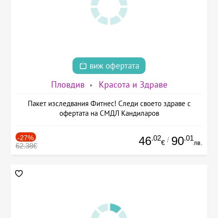
виж офертата
Пловдив
Красота и Здраве
Пакет изследвания Фитнес! Следи своето здраве с
офертата на СМДЛ Кандиларов
-27%
.02
.01
46
90
/
€
лв.
62.38€