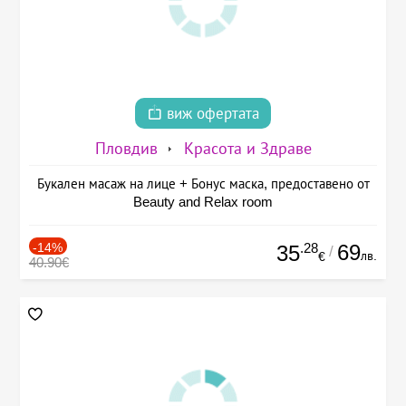
виж офертата
Пловдив
Красота и Здраве
Букален масаж на лице + Бонус маска, предоставено от
Beauty and Relax room
-14%
.28
69
35
/
лв.
€
40.90€