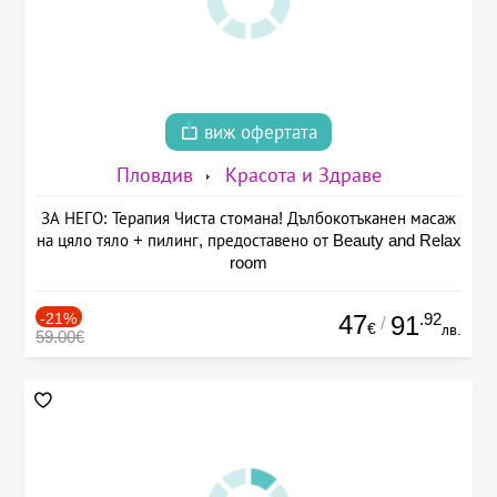
виж офертата
Пловдив
Красота и Здраве
ЗА НЕГО: Терапия Чиста стомана! Дълбокотъканен масаж
на цяло тяло + пилинг, предоставено от Beauty and Relax
room
-21%
47
.92
91
/
€
лв.
59.00€