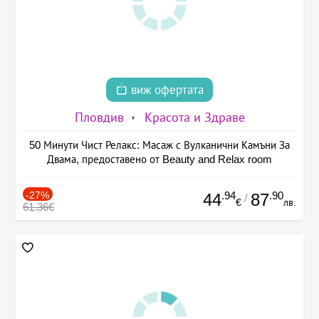
виж офертата
Пловдив
Красота и Здраве
50 Минути Чист Релакс: Масаж с Вулканични Камъни За
Двама, предоставено от Beauty and Relax room
-27%
.94
.90
44
87
/
€
лв.
61.36€