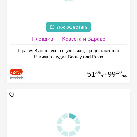
виж офертата
Пловдив
Красота и Здраве
Терапия Винен лукс на цяло тяло, предоставено от
Масажно студио Beauty and Relax
-24%
.08
.90
51
99
/
€
лв.
66.47€