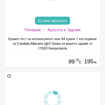
виж офертата
Пловдив
Красота и Здраве
Кръвен тест за непоносимост към 44 храни + изследване
за Candida Albicans IgG! Грижа за вашето здраве от
СМДЛ Кандиларов
.70
195
99
/
лв.
€