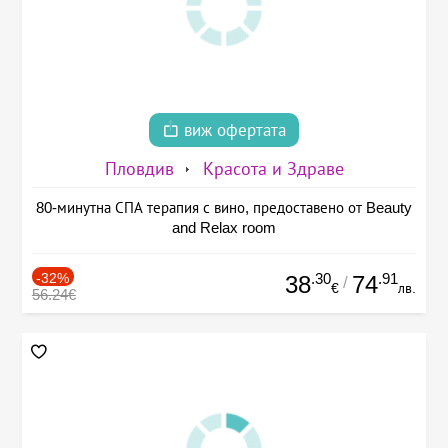
виж офертата
Пловдив
Красота и Здраве
80-минутна СПА терапия с вино, предоставено от Beauty
and Relax room
-32%
.30
.91
38
74
/
€
лв.
56.24€