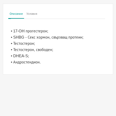
Описание
Условия
• 17-OH прогестерон;
• SHBG - Секс хормон, свързващ протеин;
• Тестостерон;
• Тестостерон, свободен;
• DHEA-S;
• Андростендион.