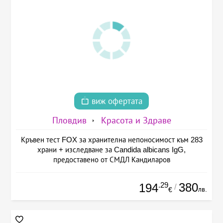
виж офертата
Пловдив
Красота и Здраве
Кръвен тест FOX за хранителна непоносимост към 283
храни + изследване за Candida albicans IgG,
предоставено от СМДЛ Кандиларов
.29
380
194
/
лв.
€