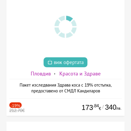
виж офертата
Пловдив
Красота и Здраве
Пакет изследвания Здрава коса с 19% отстъпка,
предоставено от СМДЛ Кандиларов
-19%
.84
340
173
/
лв.
€
212.70€