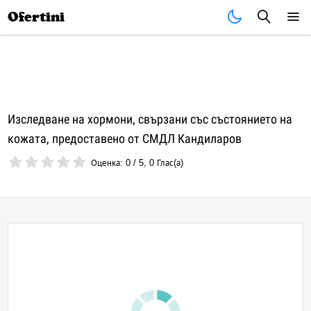
Почивки
Стоки
В града
Всички оферти
Ofertini
Изследване на хормони, свързани със състоянието на
кожата, предоставено от СМДЛ Кандиларов
Оценка:
0
/
5
,
0
Глас(а)