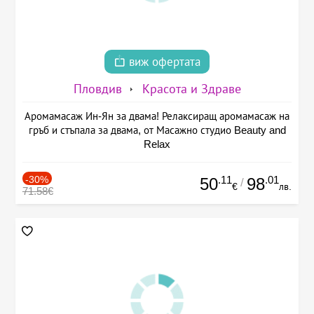
виж офертата
Пловдив
Красота и Здраве
Аромамасаж Ин-Ян за двама! Релаксиращ аромамасаж на
гръб и стъпала за двама, от Масажно студио Beauty and
Relax
-30%
.11
.01
50
98
/
€
лв.
71.58€