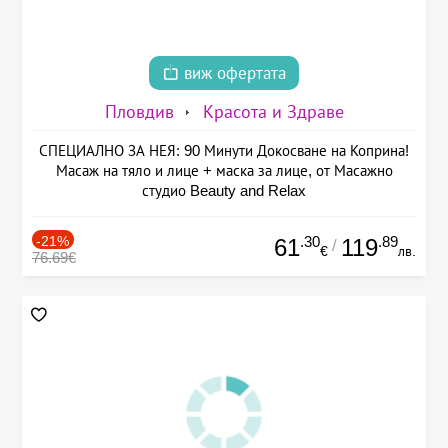
виж офертата
Пловдив
Красота и Здраве
СПЕЦИАЛНО ЗА НЕЯ: 90 Минути Докосване на Коприна!
Масаж на тяло и лице + маска за лице, от Масажно
студио Beauty and Relax
-21%
.30
.89
61
119
/
€
лв.
76.69€