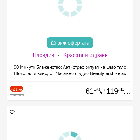
виж офертата
Пловдив
Красота и Здраве
90 Минути Блаженство: Антистрес ритуал на цяло тяло
Шоколад и вино, от Масажно студио Beauty and Relax
-21%
.30
.89
61
119
/
€
лв.
76.69€