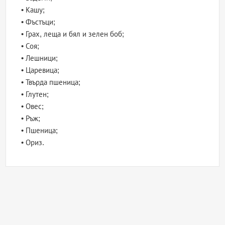
• Кашу;
• Фъстъци;
• Грах, леща и бял и зелен боб;
• Соя;
• Лешници;
• Царевица;
• Твърда пшеница;
• Глутен;
• Овес;
• Ръж;
• Пшеница;
• Ориз.