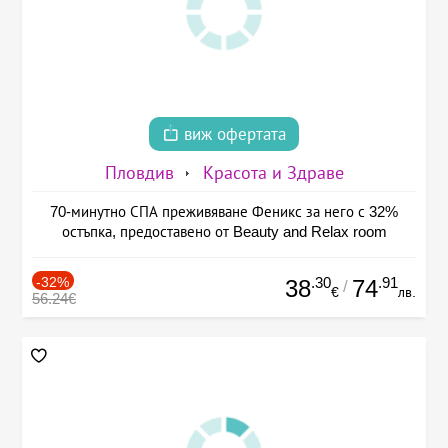
виж офертата
Пловдив
Красота и Здраве
70-минутно СПА преживяване Феникс за него с 32%
остъпка, предоставено от Beauty and Relax room
-32%
.30
.91
38
74
/
€
лв.
56.24€