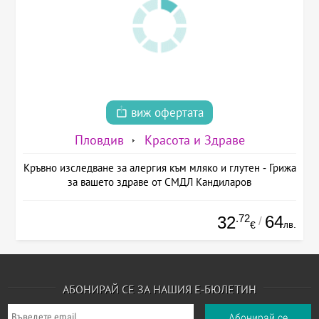
виж офертата
Пловдив
Красота и Здраве
Кръвно изследване за алергия към мляко и глутен - Грижа
за вашето здраве от СМДЛ Кандиларов
.72
64
32
/
лв.
€
АБОНИРАЙ СЕ ЗА НАШИЯ Е-БЮЛЕТИН