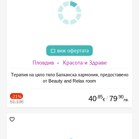
виж офертата
Пловдив
Красота и Здраве
Tерапия на цяло тялo Балканска хармония, предоставено
от Beauty and Relax room
-21%
.85
.90
40
79
/
€
лв.
51.13€