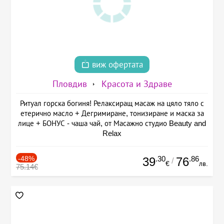
виж офертата
Пловдив
Красота и Здраве
Ритуал горска богиня! Релаксиращ масаж на цяло тяло с
етерично масло + Дегримиране, тонизиране и маска за
лице + БОНУС - чаша чай, от Масажно студио Beauty and
Relax
-48%
.30
.86
39
76
/
€
лв.
75.14€