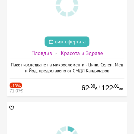
виж офертата
Пловдив
Красота и Здраве
Пакет изследване на микроелементи - Цинк, Селен, Мед
и Йод, предоставено от СМДЛ Кандиларов
-13%
.38
.01
62
122
/
€
лв.
71.07€