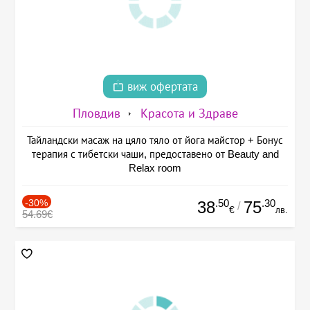
виж офертата
Пловдив
Красота и Здраве
Тайландски масаж на цяло тяло от йога майстор + Бонус
терапия с тибетски чаши, предоставено от Beauty and
Relax room
-30%
.50
.30
38
75
/
€
лв.
54.69€