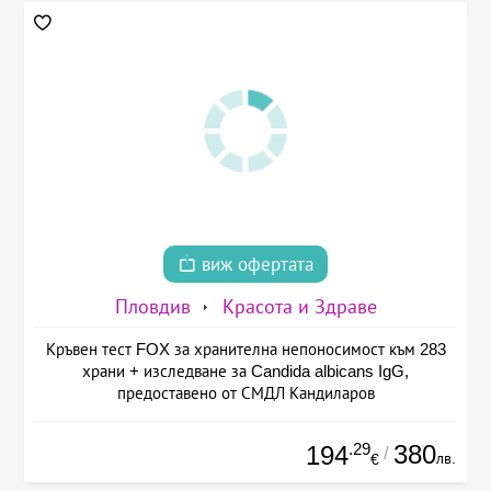
виж офертата
Пловдив
Красота и Здраве
Кръвен тест FOX за хранителна непоносимост към 283
храни + изследване за Candida albicans IgG,
предоставено от СМДЛ Кандиларов
.29
380
194
/
лв.
€