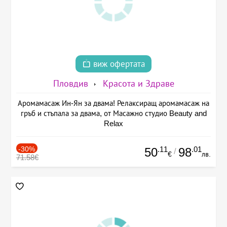
виж офертата
Пловдив
Красота и Здраве
Аромамасаж Ин-Ян за двама! Релаксиращ аромамасаж на
гръб и стъпала за двама, от Масажно студио Beauty and
Relax
-30%
.11
.01
50
98
/
€
лв.
71.58€