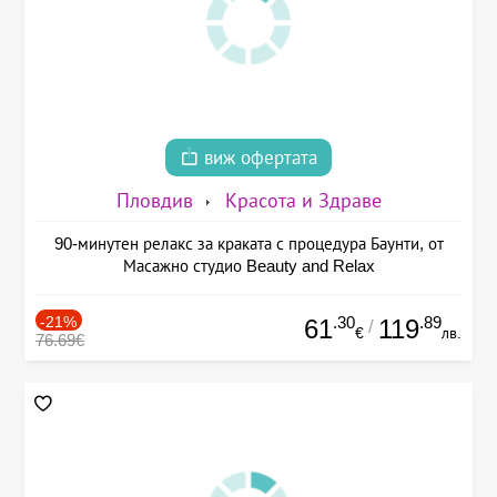
виж офертата
Пловдив
Красота и Здраве
90-минутен релакс за краката с процедура Баунти, от
Масажно студио Beauty and Relax
-21%
.30
.89
61
119
/
€
лв.
76.69€