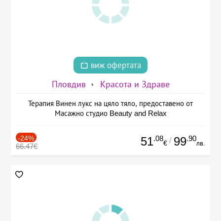
виж офертата
Пловдив
Красота и Здраве
Терапия Винен лукс на цяло тяло, предоставено от
Масажно студио Beauty and Relax
-24%
.08
.90
51
99
/
€
лв.
66.47€