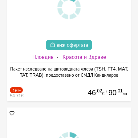
виж офертата
Пловдив
Красота и Здраве
Пакет изследване на щитовидната жлеза (TSH, FT4, MAT,
TAT, TRAB), предоставено от СМДЛ Кандиларов
-16%
.02
.01
46
90
/
€
лв.
54.71€