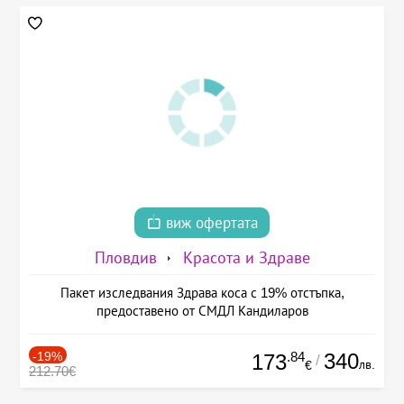
виж офертата
Пловдив
Красота и Здраве
Пакет изследвания Здрава коса с 19% отстъпка,
предоставено от СМДЛ Кандиларов
-19%
.84
340
173
/
лв.
€
212.70€