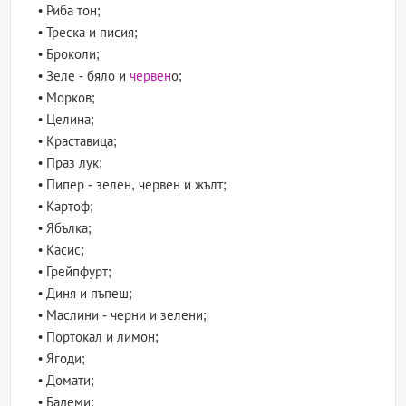
• Риба тон;
• Треска и писия;
• Броколи;
• Зеле - бяло и
червен
о;
• Морков;
• Целина;
• Краставица;
• Праз лук;
• Пипер - зелен, червен и жълт;
• Картоф;
• Ябълка;
• Касис;
• Грейпфурт;
• Диня и пъпеш;
• Маслини - черни и зелени;
• Портокал и лимон;
• Ягоди;
• Домати;
• Бадеми;