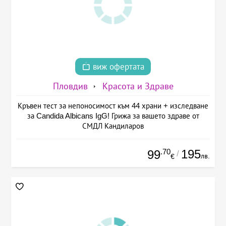
виж офертата
Пловдив
Красота и Здраве
Кръвен тест за непоносимост към 44 храни + изследване
за Candida Albicans IgG! Грижа за вашето здраве от
СМДЛ Кандиларов
.70
195
99
/
лв.
€