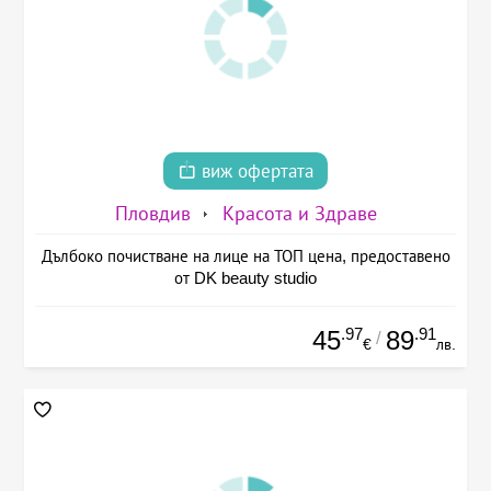
виж офертата
Пловдив
Красота и Здраве
Дълбоко почистване на лице на ТОП цена, предоставено
от DK beauty studio
.97
.91
45
89
/
€
лв.