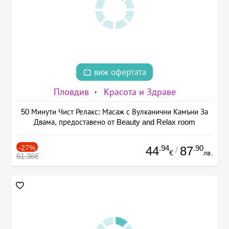
виж офертата
Пловдив
Красота и Здраве
50 Минути Чист Релакс: Масаж с Вулканични Камъни За
Двама, предоставено от Beauty and Relax room
-27%
.94
.90
44
87
/
€
лв.
61.36€