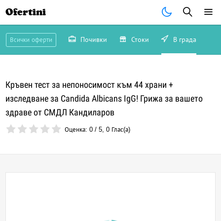
Ofertini
Почивки
Стоки
В града
Всички оферти
Кръвен тест за непоносимост към 44 храни +
изследване за Candida Albicans IgG! Грижа за вашето
здраве от СМДЛ Кандиларов
Оценка:
0
/
5
,
0
Глас(а)