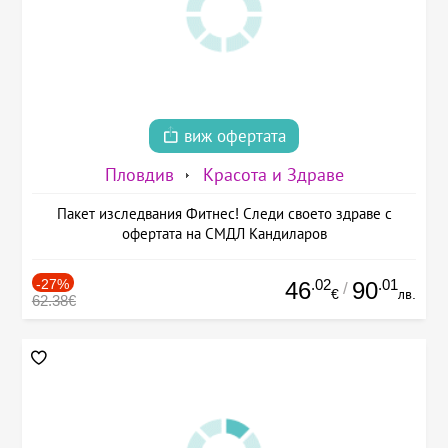
виж офертата
Пловдив
Красота и Здраве
Пакет изследвания Фитнес! Следи своето здраве с
офертата на СМДЛ Кандиларов
-27%
.02
.01
46
90
/
€
лв.
62.38€