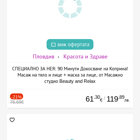
виж офертата
Пловдив
Красота и Здраве
СПЕЦИАЛНО ЗА НЕЯ: 90 Минути Докосване на Коприна!
Масаж на тяло и лице + маска за лице, от Масажно
студио Beauty and Relax
-21%
.30
.89
61
119
/
€
лв.
76.69€