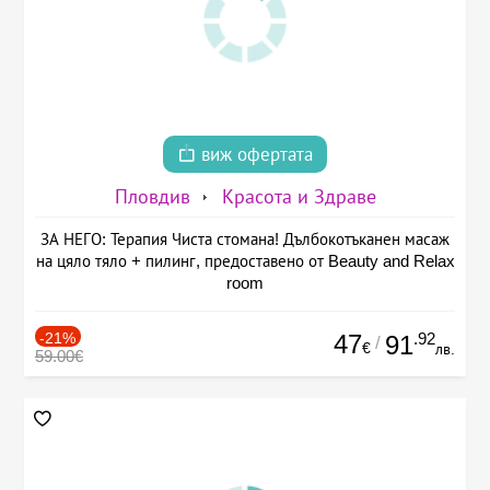
виж офертата
Пловдив
Красота и Здраве
ЗА НЕГО: Терапия Чиста стомана! Дълбокотъканен масаж
на цяло тяло + пилинг, предоставено от Beauty and Relax
room
-21%
47
.92
91
/
€
лв.
59.00€