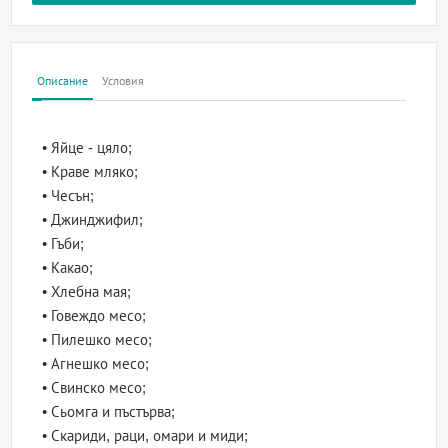
Описание
Условия
• Яйце - цяло;
• Краве мляко;
• Чесън;
• Джинджифил;
• Гъби;
• Какао;
• Хлебна мая;
• Говеждо месо;
• Пилешко месо;
• Агнешко месо;
• Свинско месо;
• Сьомга и пъстърва;
• Скариди, раци, омари и миди;