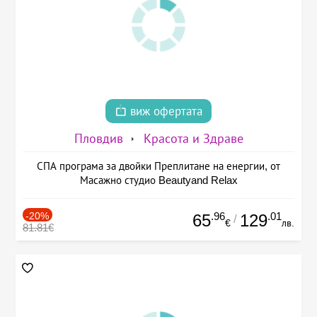
виж офертата
Пловдив
Красота и Здраве
СПА програма за двойки Преплитане на енергии, от
Масажно студио Beautyand Relax
-20%
.96
.01
65
129
/
€
лв.
81.81€