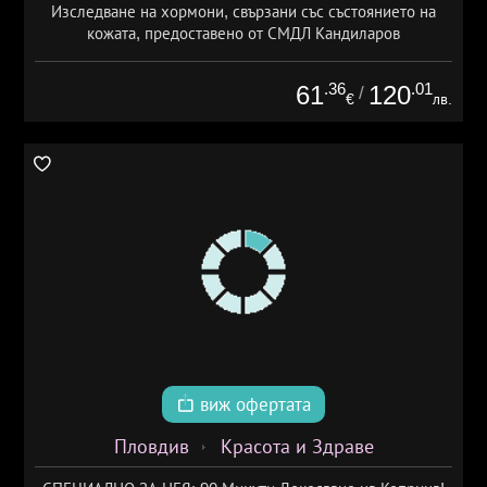
Изследване на хормони, свързани със състоянието на
кожата, предоставено от СМДЛ Кандиларов
.36
.01
61
120
/
€
лв.
виж офертата
Пловдив
Красота и Здраве