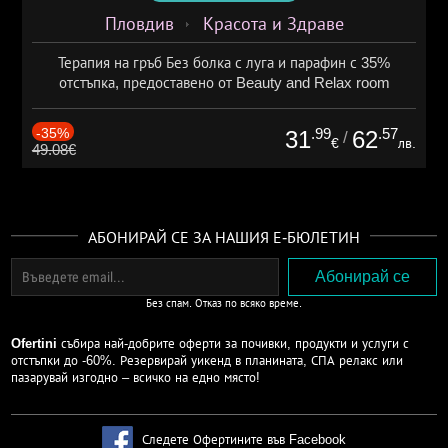
Пловдив
Красота и Здраве
Терапия на гръб Без болка с луга и парафин с 35%
отстъпка, предоставено от Beauty and Relax room
-35%
.99
.57
31
62
/
€
лв.
49.08€
АБОНИРАЙ СЕ ЗА НАШИЯ Е-БЮЛЕТИН
Без спам. Отказ по всяко време.
Ofertini
събира най-добрите оферти за почивки, продукти и услуги с
отстъпки до -60%. Резервирай уикенд в планината, СПА релакс или
пазарувай изгодно – всичко на едно място!
Следете Офертините във Facebook