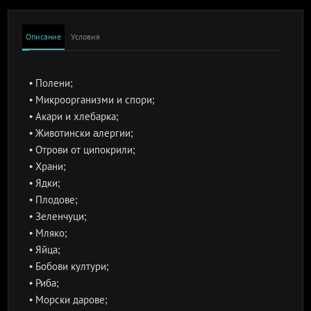
Описание
Условия
• Полени;
• Микроорганизми и спори;
• Акари и хлебарка;
• Животински aлергии;
• Отрови от ципокрили;
• Храни;
• Ядки;
• Плодове;
• Зеленчуци;
• Мляко;
• Яйца;
• Бобови култури;
• Риба;
• Морски дарове;