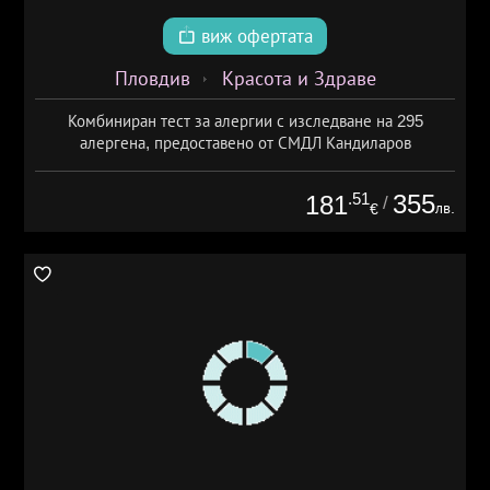
виж офертата
Пловдив
Красота и Здраве
Комбиниран тест за алергии с изследване на 295
алергена, предоставено от СМДЛ Кандиларов
.51
355
181
/
лв.
€