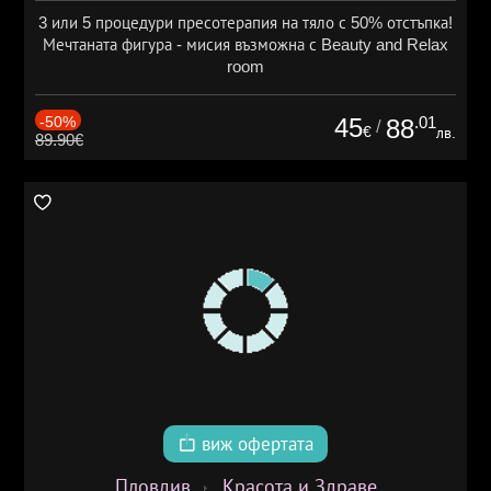
3 или 5 процедури пресотерапия на тяло с 50% отстъпка!
Мечтаната фигура - мисия възможна с Beauty and Relax
room
-50%
45
.01
88
/
€
лв.
89.90€
виж офертата
Пловдив
Красота и Здраве