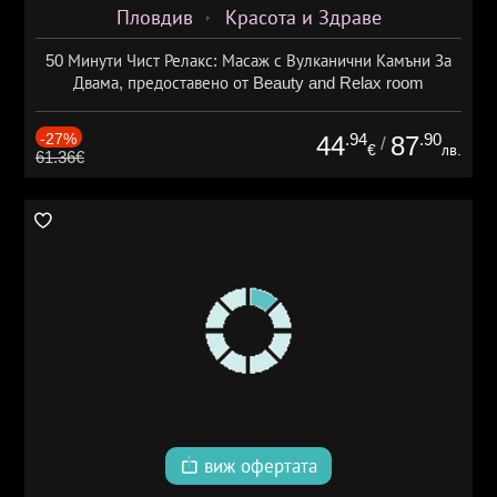
Пловдив
Красота и Здраве
50 Минути Чист Релакс: Масаж с Вулканични Камъни За
Двама, предоставено от Beauty and Relax room
-27%
.94
.90
44
87
/
€
лв.
61.36€
виж офертата