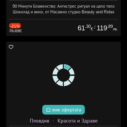
90 Минути Блаженство: Антистрес ритуал на цяло тяло
Шоколад и вино, от Масажно студио Beauty and Relax
-21%
.30
.89
61
119
/
€
лв.
76.69€
виж офертата
Пловдив
Красота и Здраве