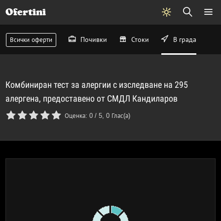
Ofertini
Почивки
Стоки
В града
Всички оферти
Комбиниран тест за алергии с изследване на 295
алергена, предоставено от СМДЛ Кандиларов
Оценка:
0
/
5
,
0
Глас(а)