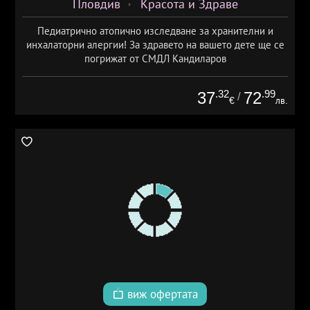
Пловдив
Красота и Здраве
Педиатрично атопично изследване за хранителни и
инхалаторни алергии! За здравето на вашето дете ще се
погрижат от СМДЛ Кандиларов
.32
.99
37
72
/
€
лв.
виж офертата