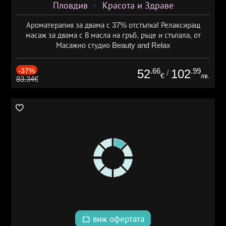
Пловдив
Красота и Здраве
Ароматерапия за двама с 37% отстъпка! Релаксиращ
масаж за двама с 8 масла на гръб, ръце и стъпала, от
Масажно студио Beauty and Relax
-37%
.66
.99
52
102
/
€
лв.
83.34€
виж офертата