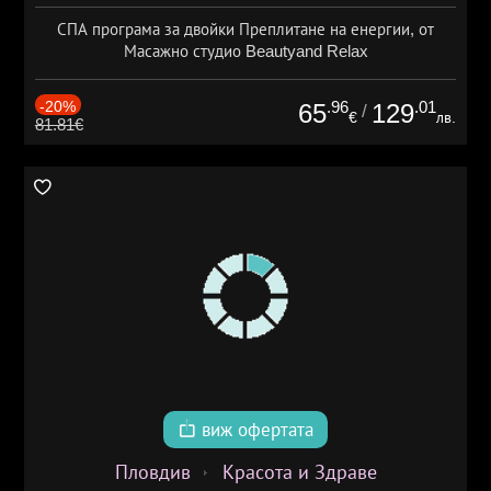
СПА програма за двойки Преплитане на енергии, от
Масажно студио Beautyand Relax
-20%
.96
.01
65
129
/
€
лв.
81.81€
виж офертата
Пловдив
Красота и Здраве