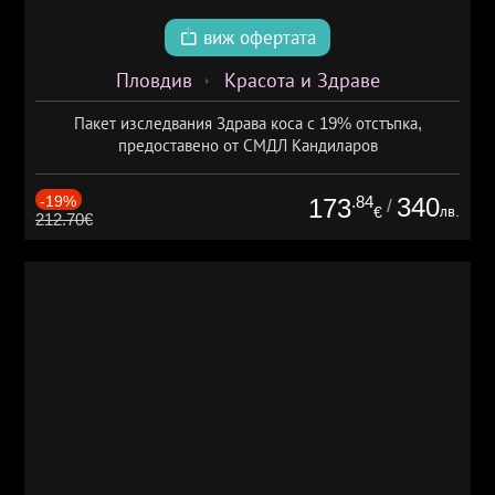
виж офертата
Пловдив
Красота и Здраве
Пакет изследвания Здрава коса с 19% отстъпка,
предоставено от СМДЛ Кандиларов
-19%
.84
340
173
/
лв.
€
212.70€