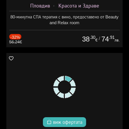
Пловдив
Красота и Здраве
80-минутна СПА терапия с вино, предоставено от Beauty
and Relax room
-32%
.30
.91
38
74
/
€
лв.
56.24€
виж офертата