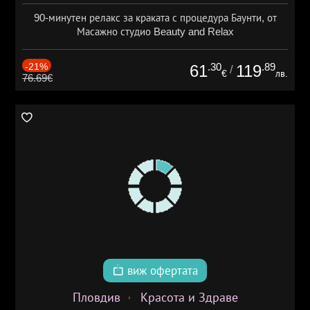
90-минутен релакс за краката с процедура Баунти, от
Масажно студио Beauty and Relax
-21%
.30
.89
61
119
/
€
лв.
76.69€
виж офертата
Пловдив
Красота и Здраве