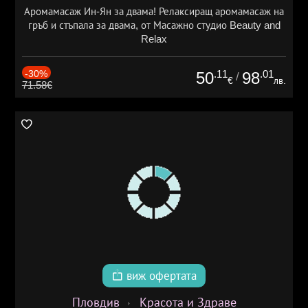
Аромамасаж Ин-Ян за двама! Релаксиращ аромамасаж на
гръб и стъпала за двама, от Масажно студио Beauty and
Relax
-30%
.11
.01
50
98
/
€
лв.
71.58€
виж офертата
Пловдив
Красота и Здраве