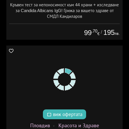
Кръвен тест за непоносимост към 44 храни + изследване
за Candida Albicans IgG! Грижа за вашето здраве от
СМДЛ Кандиларов
.70
195
99
/
лв.
€
виж офертата
Пловдив
Красота и Здраве