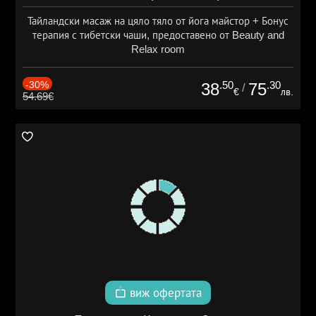
Тайландски масаж на цяло тяло от йога майстор + Бонус
терапия с тибетски чаши, предоставено от Beauty and
Relax room
-30%
.50
.30
38
75
/
€
лв.
54.69€
виж офертата