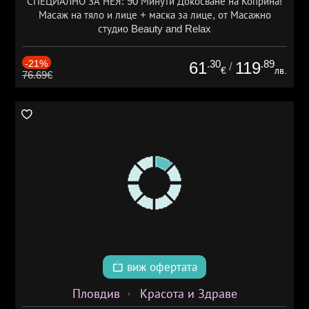
СПЕЦИАЛНО ЗА НЕЯ: 90 Минути Докосване на Коприна!
Масаж на тяло и лице + маска за лице, от Масажно
студио Beauty and Relax
-21%
.30
.89
61
119
/
€
лв.
76.69€
виж офертата
Пловдив
Красота и Здраве