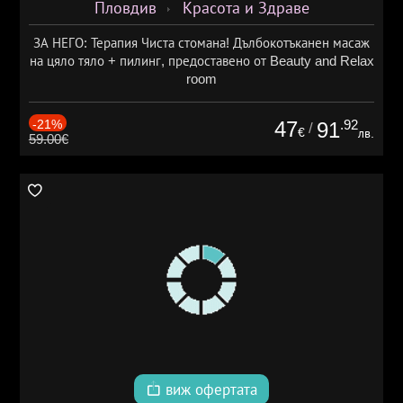
Пловдив
Красота и Здраве
ЗА НЕГО: Терапия Чиста стомана! Дълбокотъканен масаж
на цяло тяло + пилинг, предоставено от Beauty and Relax
room
-21%
47
.92
91
/
€
лв.
59.00€
виж офертата