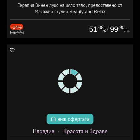
Терапия Винен лукс на цяло тяло, предоставено от
Масажно студио Beauty and Relax
-24%
.08
.90
51
99
/
€
лв.
66.47€
виж офертата
Пловдив
Красота и Здраве