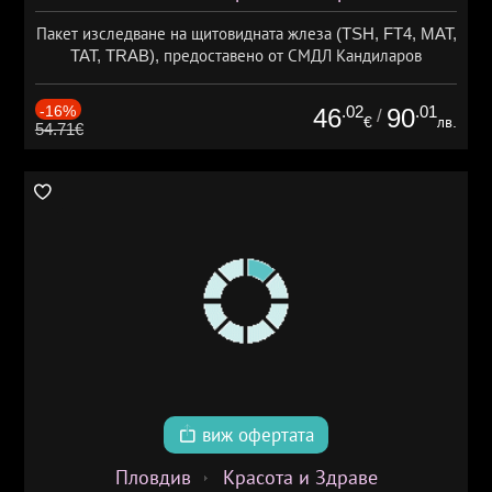
Пакет изследване на щитовидната жлеза (TSH, FT4, MAT,
TAT, TRAB), предоставено от СМДЛ Кандиларов
-16%
.02
.01
46
90
/
€
лв.
54.71€
виж офертата
Пловдив
Красота и Здраве