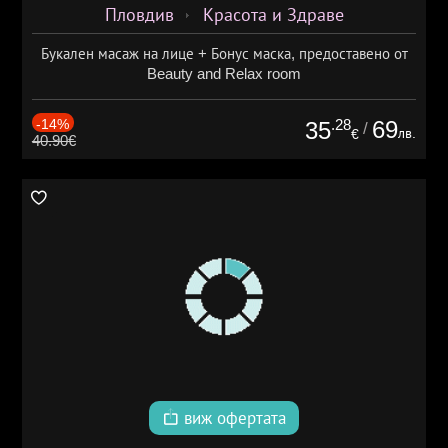
Пловдив
Красота и Здраве
Букален масаж на лице + Бонус маска, предоставено от
Beauty and Relax room
-14%
.28
69
35
/
лв.
€
40.90€
виж офертата