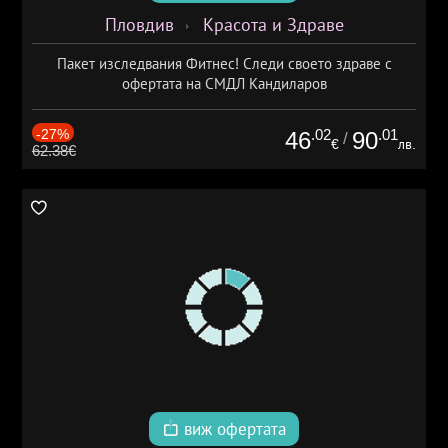
Пловдив
Красота и Здраве
Пакет изследвания Фитнес! Следи своето здраве с
офертата на СМДЛ Кандиларов
-27%
.02
.01
46
90
/
€
лв.
62.38€
виж офертата