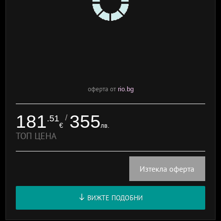
оферта от
rio.bg
181
355
/
.51
€
лв.
ТОП ЦЕНА
Изтекла оферта
ВИЖТЕ ПОДОБНИ