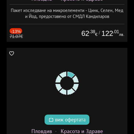
Пакет изследване на микроелементи - Цинк, Селен, Мед
и Йод, предоставено от СМДЛ Кандиларов
-13%
.38
.01
62
122
/
€
лв.
71.07€
виж офертата
Пловдив
Красота и Здраве