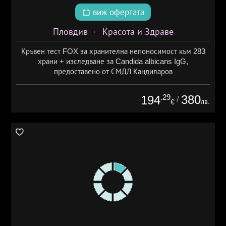
виж офертата
Пловдив
Красота и Здраве
Кръвен тест FOX за хранителна непоносимост към 283
храни + изследване за Candida albicans IgG,
предоставено от СМДЛ Кандиларов
.29
380
194
/
лв.
€