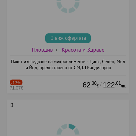
виж офертата
Пловдив
Красота и Здраве
Пакет изследване на микроелементи - Цинк, Селен, Мед
и Йод, предоставено от СМДЛ Кандиларов
-13%
.38
.01
62
122
/
€
лв.
71.07€