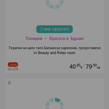
виж офертата
Пловдив
Красота и Здраве
Tерапия на цяло тялo Балканска хармония, предоставено
от Beauty and Relax room
-21%
.85
.90
40
79
/
€
лв.
51.13€