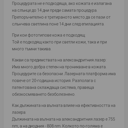
Процедурата не е подходяща, ако кожата е излагана
на слънце до 14 дни преди самата процедура.
Препоръчително е третираното място да се пази от
слънчева светлина поне 14 дни след епилацията.
При кои фототипове кожа е подходящ:
Той е подходящ както при светли кожи, така и при
много тъмни такива.
Какви са предимствата на александритния лазер:
Има много добра степен на проникване в кожата.
Процедурите са безопасни. Лазерната платформа има
повече от 20-годишна история. Разполага с
патентована охлаждаща система, правеща
обезкосмяването безболезнено.
Как дължината на вълната влияе на ефективността на
лазера:
Дължината на вълната на александритния лазер е 755
nm, а на диодния - 808 nm. Колкото по-голяма е