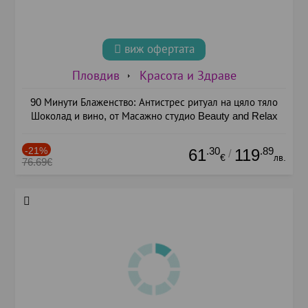
виж офертата
Пловдив
Красота и Здраве
90 Минути Блаженство: Антистрес ритуал на цяло тяло
Шоколад и вино, от Масажно студио Beauty and Relax
-21%
.30
.89
61
119
/
€
лв.
76.69€