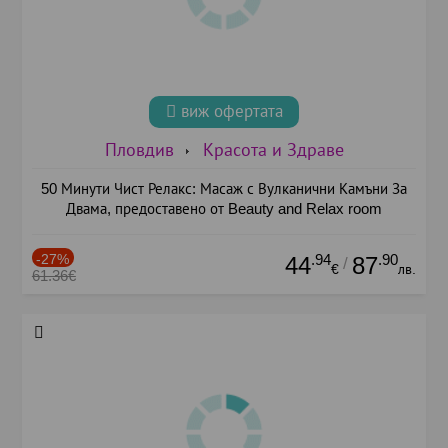
виж офертата
Пловдив
Красота и Здраве
50 Минути Чист Релакс: Масаж с Вулканични Камъни За
Двама, предоставено от Beauty and Relax room
-27%
.94
.90
44
87
/
€
лв.
61.36€