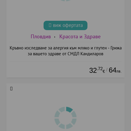
виж офертата
Пловдив
Красота и Здраве
Кръвно изследване за алергия към мляко и глутен - Грижа
за вашето здраве от СМДЛ Кандиларов
.72
64
32
/
лв.
€