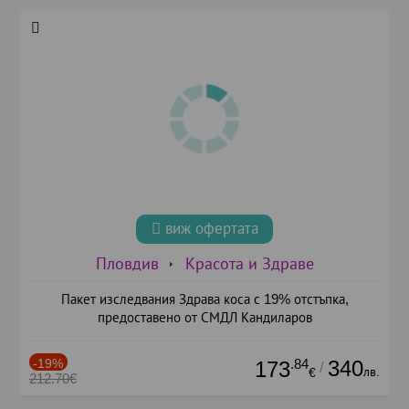
виж офертата
Пловдив
Красота и Здраве
Пакет изследвания Здрава коса с 19% отстъпка,
предоставено от СМДЛ Кандиларов
-19%
.84
340
173
/
лв.
€
212.70€