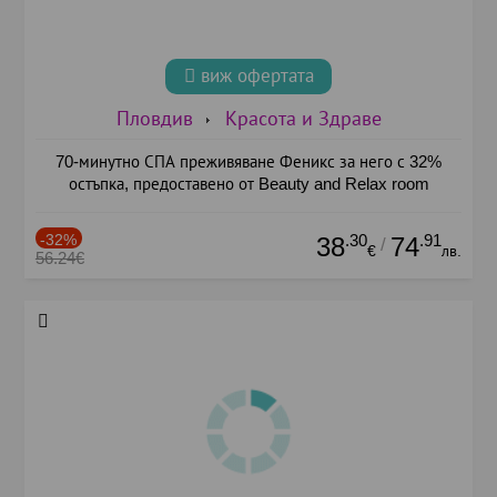
виж офертата
Пловдив
Красота и Здраве
70-минутно СПА преживяване Феникс за него с 32%
остъпка, предоставено от Beauty and Relax room
-32%
.30
.91
38
74
/
€
лв.
56.24€