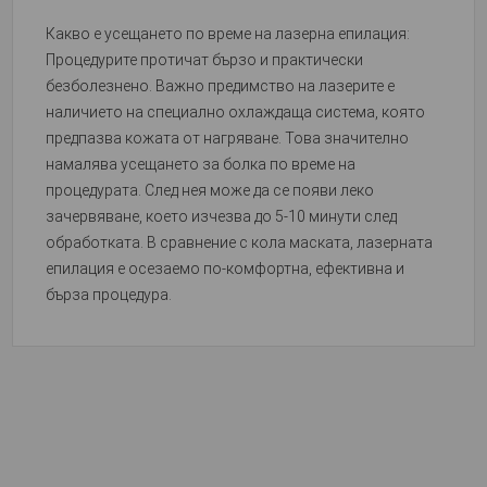
Какво е усещането по време на лазерна епилация:
Процедурите протичат бързо и практически
безболезнено. Важно предимство на лазерите е
наличието на специално охлаждаща система, която
предпазва кожата от нагряване. Това значително
намалява усещането за болка по време на
процедурата. След нея може да се появи леко
зачервяване, което изчезва до 5-10 минути след
обработката. В сравнение с кола маската, лазерната
епилация е осезаемо по-комфортна, ефективна и
бърза процедура.