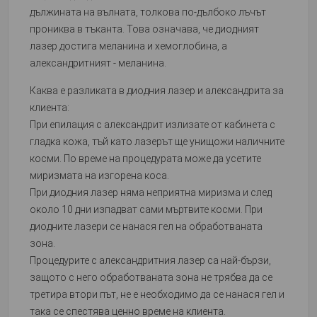
дължината на вълната, толкова по-дълбоко лъчът
прониква в тъканта. Това означава, че диодният
лазер достига меланина и хемоглобина, а
александритният - меланина.
Каква е разликата в диодния лазер и александрита за
клиента:
При епилация с александрит излизате от кабинета с
гладка кожа, тъй като лазерът ще унищожи наличните
косми. По време на процедурата може да усетите
миризмата на изгорена коса.
При диодния лазер няма неприятна миризма и след
около 10 дни изпадват сами мъртвите косми. При
диодните лазери се нанася гел на обработваната
зона.
Процедурите с александритния лазер са най-бързи,
защото с него обработваната зона не трябва да се
третира втори път, не е необходимо да се нанася гел и
така се спестява ценно време на клиента.