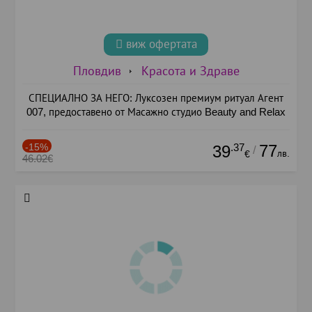
виж офертата
Пловдив
Красота и Здраве
СПЕЦИАЛНО ЗА НЕГО: Луксозен премиум ритуал Агент
007, предоставено от Масажно студио Beauty and Relax
-15%
.37
77
39
/
лв.
€
46.02€