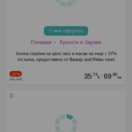
виж офертата
Пловдив
Красота и Здраве
Златна терапия на цяло тяло и масаж на лице с 37%
отстъпка, предоставено от Beauty and Relax room
-37%
.74
.90
35
69
/
€
лв.
56.24€