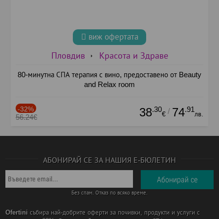
виж офертата
Пловдив
Красота и Здраве
80-минутна СПА терапия с вино, предоставено от Beauty
and Relax room
-32%
.30
.91
38
74
/
€
лв.
56.24€
АБОНИРАЙ СЕ ЗА НАШИЯ Е-БЮЛЕТИН
Без спам. Отказ по всяко време.
Ofertini
събира най-добрите оферти за почивки, продукти и услуги с