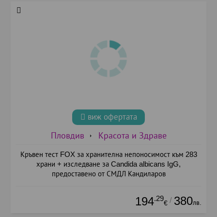
виж офертата
Пловдив
Красота и Здраве
Кръвен тест FOX за хранителна непоносимост към 283
храни + изследване за Candida albicans IgG,
предоставено от СМДЛ Кандиларов
.29
380
194
/
лв.
€