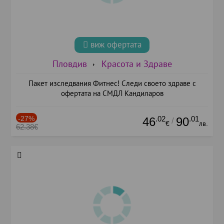
виж офертата
Пловдив
Красота и Здраве
Пакет изследвания Фитнес! Следи своето здраве с
офертата на СМДЛ Кандиларов
-27%
.02
.01
46
90
/
€
лв.
62.38€