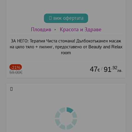
виж офертата
Пловдив
Красота и Здраве
ЗА НЕГО: Терапия Чиста стомана! Дълбокотъканен масаж
на цяло тяло + пилинг, предоставено от Beauty and Relax
room
-21%
47
.92
91
/
€
лв.
59.00€