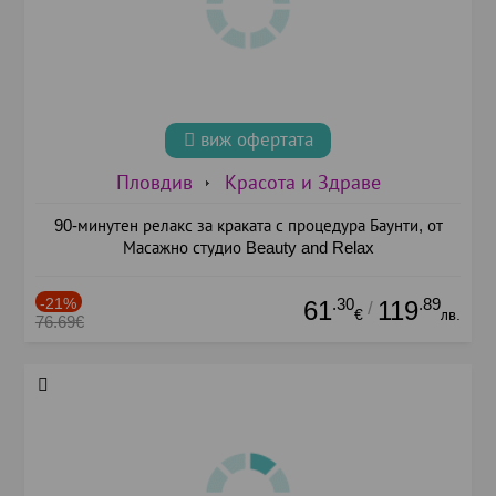
виж офертата
Пловдив
Красота и Здраве
90-минутен релакс за краката с процедура Баунти, от
Масажно студио Beauty and Relax
-21%
.30
.89
61
119
/
€
лв.
76.69€