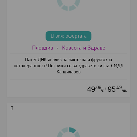
виж офертата
Пловдив
Красота и Здраве
Пакет ДНК анализ за лактозна и фруктозна
нетолерантност! Погрижи се за здравето си със СМДЛ
Кандиларов
.08
.99
49
95
/
€
лв.