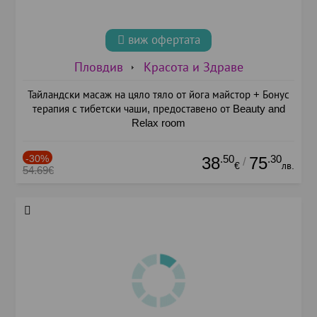
виж офертата
Пловдив
Красота и Здраве
Тайландски масаж на цяло тяло от йога майстор + Бонус
терапия с тибетски чаши, предоставено от Beauty and
Relax room
-30%
.50
.30
38
75
/
€
лв.
54.69€