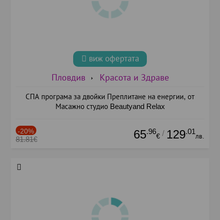
виж офертата
Пловдив
Красота и Здраве
СПА програма за двойки Преплитане на енергии, от
Масажно студио Beautyand Relax
-20%
.96
.01
65
129
/
€
лв.
81.81€