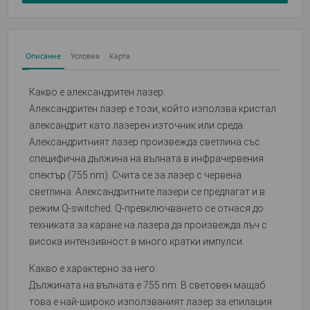
Описание
Условия
Карта
Какво е александритен лазер:
Александритен лазер е този, който използва кристал
александрит като лазерен източник или среда.
Александритният лазер произвежда светлина със
специфична дължина на вълната в инфрачервения
спектър (755 nm). Счита се за лазер с червена
светлина. Александритните лазери се предлагат и в
режим Q-switched. Q-превключването се отнася до
техниката за каране на лазера да произвежда лъч с
висока интензивност в много кратки импулси.
Какво е характерно за него:
Дължината на вълната е 755 nm. В световен мащаб
това е най-широко използваният лазер за епилация.