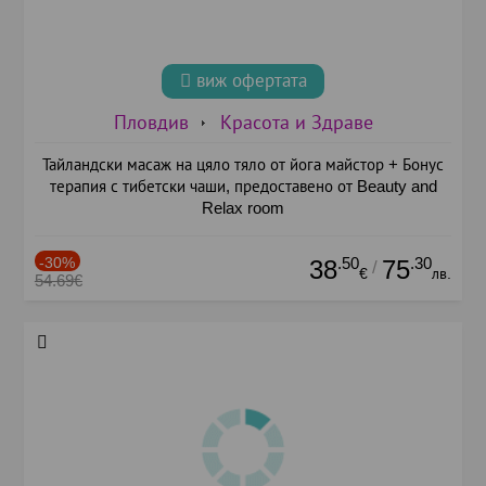
виж офертата
Пловдив
Красота и Здраве
Тайландски масаж на цяло тяло от йога майстор + Бонус
терапия с тибетски чаши, предоставено от Beauty and
Relax room
-30%
.50
.30
38
75
/
€
лв.
54.69€