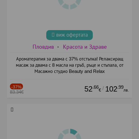
виж офертата
Пловдив
Красота и Здраве
Ароматерапия за двама с 37% отстъпка! Релаксиращ
масаж за двама с 8 масла на гръб, ръце и стъпала, от
Масажно студио Beauty and Relax
-37%
.66
.99
52
102
/
€
лв.
83.34€