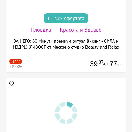
виж офертата
Пловдив
Красота и Здраве
ЗА НЕГО: 60 Минути премиум ритуал Викинг - СИЛА и
ИЗДРЪЖЛИВОСТ от Масажно студио Beauty and Relax
-15%
.37
77
39
/
лв.
€
46.02€