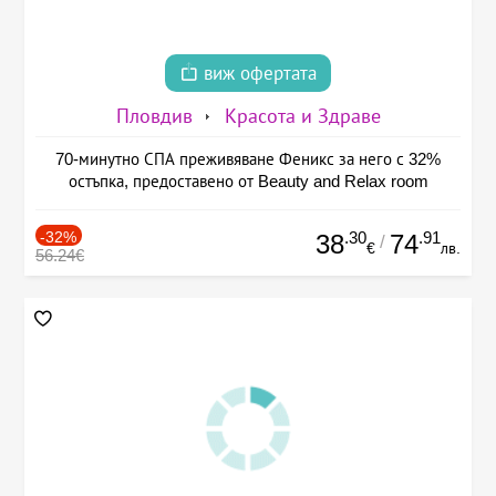
виж офертата
Пловдив
Красота и Здраве
70-минутно СПА преживяване Феникс за него с 32%
остъпка, предоставено от Beauty and Relax room
-32%
.30
.91
38
74
/
€
лв.
56.24€