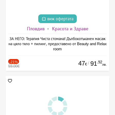
виж офертата
Пловдив
Красота и Здраве
ЗА НЕГО: Терапия Чиста стомана! Дълбокотъканен масаж
на цяло тяло + пилинг, предоставено от Beauty and Relax
room
-21%
47
.92
91
/
€
лв.
59.00€