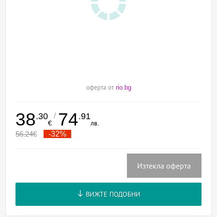
оферта от
rio.bg
38
74
/
.30
.91
€
лв.
56.24
€
-32%
Изтекла оферта
ВИЖТЕ ПОДОБНИ