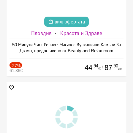
виж офертата
Пловдив
Красота и Здраве
50 Минути Чист Релакс: Масаж с Вулканични Камъни За
Двама, предоставено от Beauty and Relax room
-27%
.94
.90
44
87
/
€
лв.
61.36€