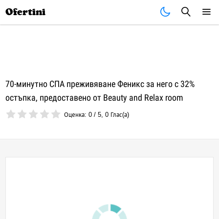
Почивки
Стоки
В града
Всички оферти
Ofertini
70-минутно СПА преживяване Феникс за него с 32%
остъпка, предоставено от Beauty and Relax room
Оценка:
0
/
5
,
0
Глас(а)