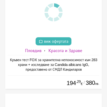
виж офертата
Пловдив
Красота и Здраве
Кръвен тест FOX за хранителна непоносимост към 283
храни + изследване за Candida albicans IgG,
предоставено от СМДЛ Кандиларов
.29
380
194
/
лв.
€