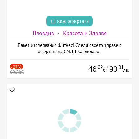
виж офертата
Пловдив
Красота и Здраве
Пакет изследвания Фитнес! Следи своето здраве с
офертата на СМДЛ Кандиларов
-27%
.02
.01
46
90
/
€
лв.
62.38€