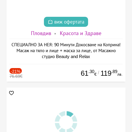
виж офертата
Пловдив
Красота и Здраве
СПЕЦИАЛНО ЗА НЕЯ: 90 Минути Докосване на Коприна!
Масаж на тяло и лице + маска за лице, от Масажно
студио Beauty and Relax
-21%
.30
.89
61
119
/
€
лв.
76.69€