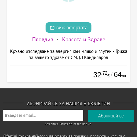
виж офертата
Пловдив
Красота и Здраве
Кръвно изследване за алергия към мляко и глутен - Грижа
за вашето здраве от СМДЛ Кандиларов
.72
64
32
/
лв.
€
АБОНИРАЙ СЕ ЗА НАШИЯ Е-БЮЛЕТИН
Без спам. Отказ по всяко време.
Ofertini
събира най-добрите оферти за почивки, продукти и услуги с