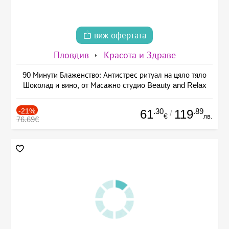
виж офертата
Пловдив
Красота и Здраве
90 Минути Блаженство: Антистрес ритуал на цяло тяло
Шоколад и вино, от Масажно студио Beauty and Relax
-21%
.30
.89
61
119
/
€
лв.
76.69€