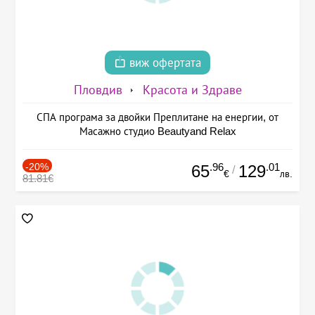
виж офертата
Пловдив
Красота и Здраве
СПА програма за двойки Преплитане на енергии, от
Масажно студио Beautyand Relax
-20%
.96
.01
65
129
/
€
лв.
81.81€