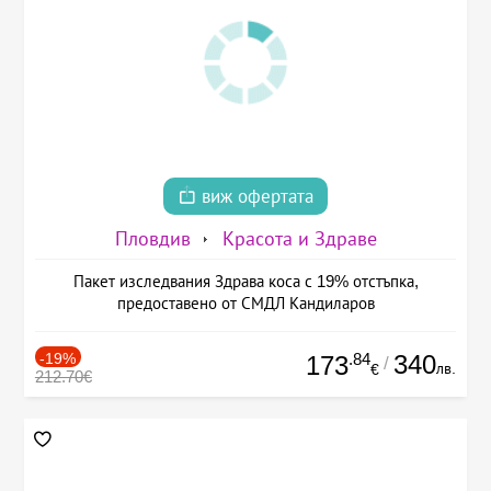
виж офертата
Пловдив
Красота и Здраве
Пакет изследвания Здрава коса с 19% отстъпка,
предоставено от СМДЛ Кандиларов
-19%
.84
340
173
/
лв.
€
212.70€