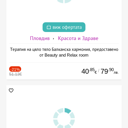
виж офертата
Пловдив
Красота и Здраве
Tерапия на цяло тялo Балканска хармония, предоставено
от Beauty and Relax room
-21%
.85
.90
40
79
/
€
лв.
51.13€