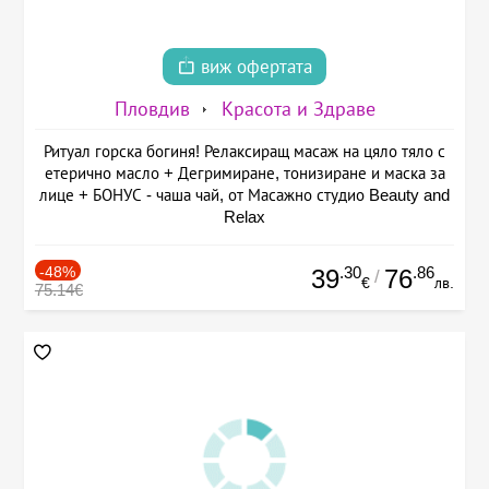
виж офертата
Пловдив
Красота и Здраве
Ритуал горска богиня! Релаксиращ масаж на цяло тяло с
етерично масло + Дегримиране, тонизиране и маска за
лице + БОНУС - чаша чай, от Масажно студио Beauty and
Relax
-48%
.30
.86
39
76
/
€
лв.
75.14€