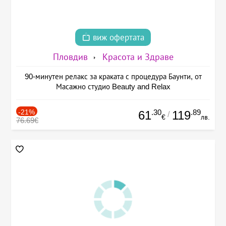
виж офертата
Пловдив
Красота и Здраве
90-минутен релакс за краката с процедура Баунти, от
Масажно студио Beauty and Relax
-21%
.30
.89
61
119
/
€
лв.
76.69€