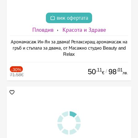
виж офертата
Пловдив
Красота и Здраве
Аромамасаж Ин-Ян за двама! Релаксиращ аромамасаж на
гръб и стъпала за двама, от Масажно студио Beauty and
Relax
-30%
.11
.01
50
98
/
€
лв.
71.58€