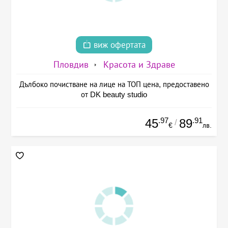
виж офертата
Пловдив
Красота и Здраве
Дълбоко почистване на лице на ТОП цена, предоставено
от DK beauty studio
.97
.91
45
89
/
€
лв.