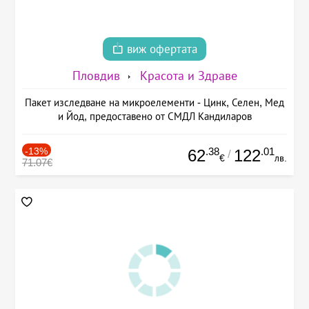
виж офертата
Пловдив
Красота и Здраве
Пакет изследване на микроелементи - Цинк, Селен, Мед
и Йод, предоставено от СМДЛ Кандиларов
-13%
.38
.01
62
122
/
€
лв.
71.07€