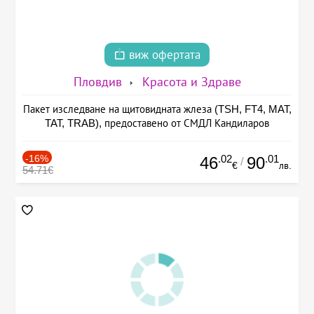
виж офертата
Пловдив
Красота и Здраве
Пакет изследване на щитовидната жлеза (TSH, FT4, MAT,
TAT, TRAB), предоставено от СМДЛ Кандиларов
-16%
.02
.01
46
90
/
€
лв.
54.71€