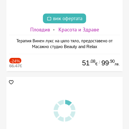
виж офертата
Пловдив
Красота и Здраве
Терапия Винен лукс на цяло тяло, предоставено от
Масажно студио Beauty and Relax
-24%
.08
.90
51
99
/
€
лв.
66.47€