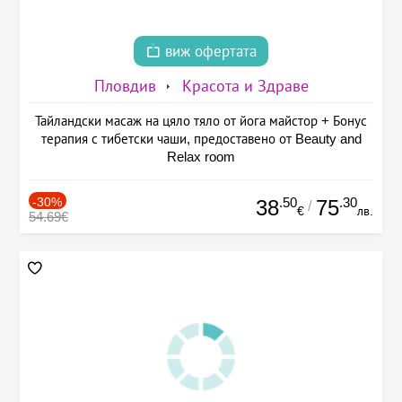
виж офертата
Пловдив
Красота и Здраве
Тайландски масаж на цяло тяло от йога майстор + Бонус
терапия с тибетски чаши, предоставено от Beauty and
Relax room
-30%
.50
.30
38
75
/
€
лв.
54.69€