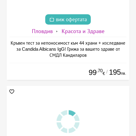
виж офертата
Пловдив
Красота и Здраве
Кръвен тест за непоносимост към 44 храни + изследване
за Candida Albicans IgG! Грижа за вашето здраве от
СМДЛ Кандиларов
.70
195
99
/
лв.
€