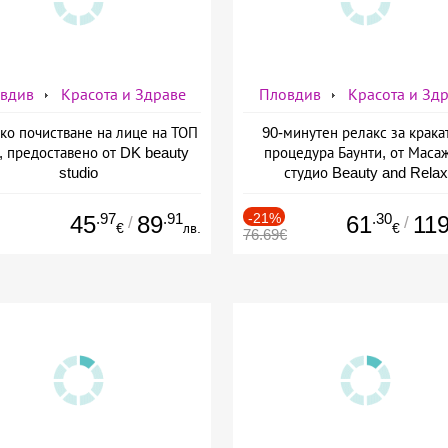
вдив
Красота и Здраве
Пловдив
Красота и Зд
ко почистване на лице на ТОП
90-минутен релакс за крака
, предоставено от DK beauty
процедура Баунти, от Маса
studio
студио Beauty and Relax
.97
.91
-21%
.30
45
89
61
11
/
/
€
лв.
€
76.69€