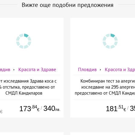
Вижте още подобни предложения
вдив
Красота и Здраве
Пловдив
Красота и Зд
т изследвания Здрава коса с
Комбиниран тест за алерги
 отстъпка, предоставено от
изследване на 295 алерген
СМДЛ Кандиларов
предоставено от СМДЛ Канди
.84
340
.51
3
173
181
/
/
лв.
€
€
0€