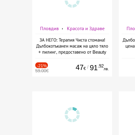
Пловдив
Красота и Здраве
Пло
ЗА НЕГО: Терапия Чиста стомана!
Дълбо
Дълбокотъканен масаж на цяло тяло
цена
+ пилинг, предоставено от Beauty
and Relax room
-21%
47
.92
91
/
€
лв.
59.00€