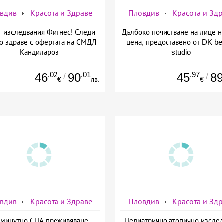
вдив
Красота и Здраве
Пловдив
Красота и Зд
т изследвания Фитнес! Следи
Дълбоко почистване на лице 
о здраве с офертата на СМДЛ
цена, предоставено от DK be
Кандиларов
studio
.02
.01
.97
46
90
45
8
/
/
€
лв.
€
вдив
Красота и Здраве
Пловдив
Красота и Зд
-минутно СПА преживяване
Педиатрично атопично изсле