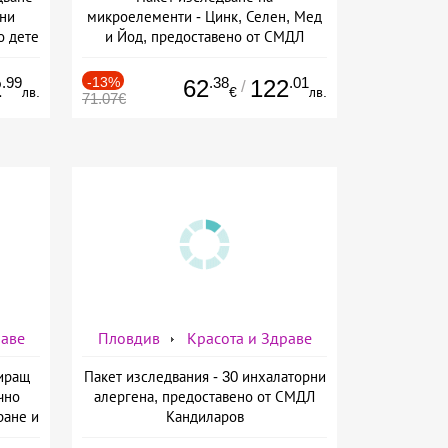
рни
микроелементи - Цинк, Селен, Мед
о дете
и Йод, предоставено от СМДЛ
Кандиларов
.99
-13%
.38
.01
2
62
122
/
лв.
€
лв.
71.07€
раве
Пловдив
Красота и Здраве
сиращ
Пакет изследвания - 30 инхалаторни
чно
алергена, предоставено от СМДЛ
ране и
Кандиларов
 чай,