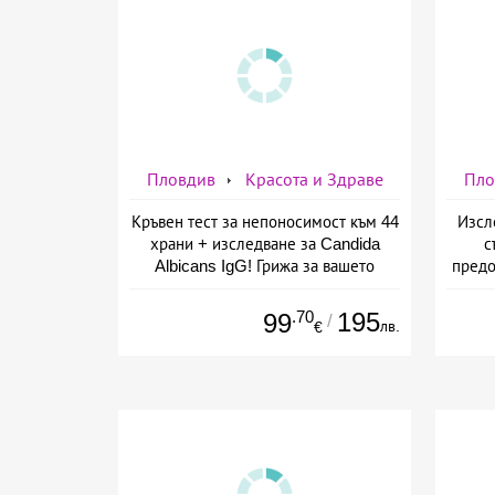
Пловдив
Красота и Здраве
Пло
Кръвен тест за непоносимост към 44
Изсл
храни + изследване за Candida
с
Albicans IgG! Грижа за вашето
предо
здраве от СМДЛ Кандиларов
.70
195
99
/
лв.
€