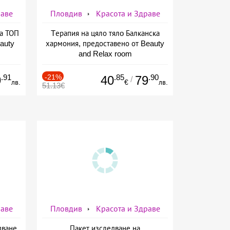
раве
Пловдив
Красота и Здраве
на ТОП
Tерапия на цяло тялo Балканска
auty
хармония, предоставено от Beauty
and Relax room
.91
-21%
.85
.90
9
40
79
/
лв.
€
лв.
51.13€
раве
Пловдив
Красота и Здраве
дване
Пакет изследване на