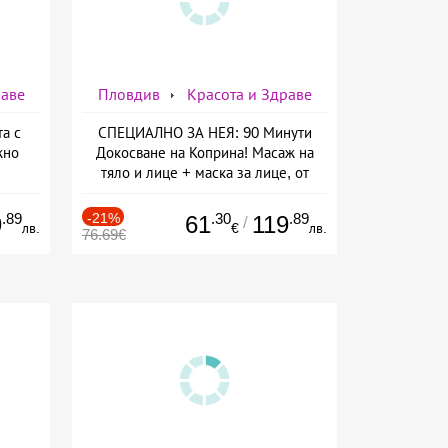
раве
Пловдив
Красота и Здраве
та с
СПЕЦИАЛНО ЗА НЕЯ: 90 Минути
жно
Докосване на Коприна! Масаж на
тяло и лице + маска за лице, от
Масажно студио Beauty and Relax
.89
-21%
.30
.89
9
61
119
/
лв.
€
лв.
76.69€