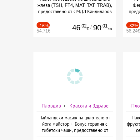
жлеза (TSH, FT4, MAT, TAT, TRAB),
Фен
предоставено от СМДЛ Кандиларов
предо
-16%
.02
.01
-32%
46
90
/
€
лв.
54.71€
56.24€
Пловдив
Красота и Здраве
Пло
Тайландски масаж на цяло тяло от
Пак
йога майстор + Бонус терапия с
фрукт
тибетски чаши, предоставено от
с
Beauty and Relax room