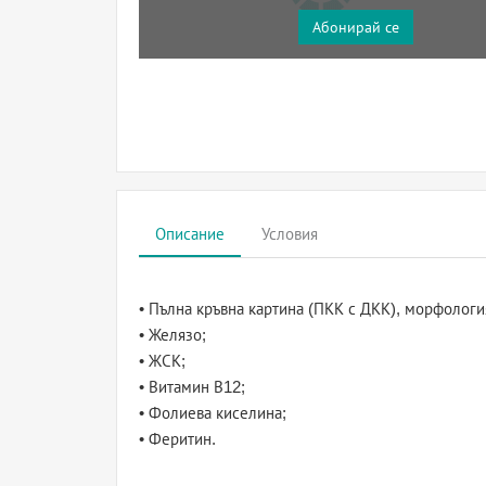
Абонирай се
Описание
Условия
• Пълна кръвна картина (ПКК с ДКК), морфологи
• Желязо;
• ЖСК;
• Витамин В12;
• Фолиева киселина;
• Феритин.