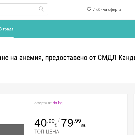
Любими оферти
В града
ане на анемия, предоставено от СМДЛ Канд
оферта от
rio.bg
40
79
/
.90
.99
€
лв.
ТОП ЦЕНА