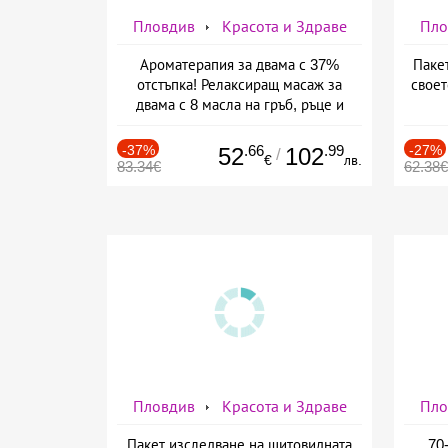
Пловдив
Красота и Здраве
Пло
Ароматерапия за двама с 37%
Паке
отстъпка! Релаксиращ масаж за
своет
двама с 8 масла на гръб, ръце и
стъпала, от Масажно студио Beauty
and Relax
-37%
.66
.99
-27%
52
102
/
€
лв.
83.34€
62.38€
Пловдив
Красота и Здраве
Пло
Пакет изследване на щитовидната
70