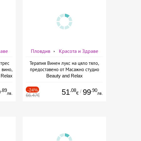
раве
Пловдив
Красота и Здраве
стрес
Терапия Винен лукс на цяло тяло,
 вино,
предоставено от Масажно студио
 Relax
Beauty and Relax
.89
-24%
.08
.90
9
51
99
/
лв.
€
лв.
66.47€