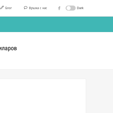
Блог
Връзка с нас
Dark
иларов