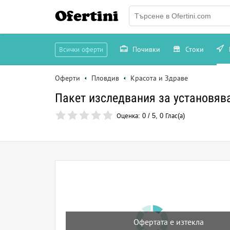
Ofertini
Почивки
Стоки
Всички оферти
Оферти
Пловдив
Красота и Здраве
Пакет изследвания за установяв
Оценка:
0
/
5
,
0
Глас(а)
Офертата е изтекла