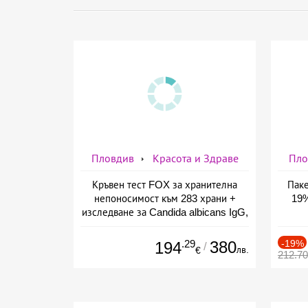
Пловдив
Красота и Здраве
Пло
Кръвен тест FOX за хранителна
Паке
непоносимост към 283 храни +
19%
изследване за Candida albicans IgG,
предоставено от СМДЛ Кандиларов
.29
380
-19%
194
/
лв.
€
212.7