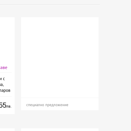
раве
и с
а,
ларов
55
специално предложение
лв.