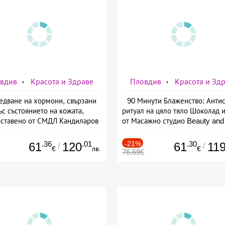
вдив
Красота и Здраве
Пловдив
Красота и Зд
едване на хормони, свързани
90 Минути Блаженство: Анти
ъс състоянието на кожата,
ритуал на цяло тяло Шоколад и
ставено от СМДЛ Кандиларов
от Масажно студио Beauty and
.36
.01
-21%
.30
61
120
61
11
/
/
€
лв.
€
76.69€