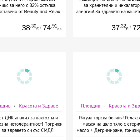
икс за него с 32% остъпка,
за хранителни и инхалато
ставено от Beauty and Relax
алергии! За здравето на вашет
room
ще се погрижат от СМДЛ
Кандиларов
.30
.91
.32
38
74
37
7
/
/
€
лв.
€
вдив
Красота и Здраве
Пловдив
Красота и Зд
ет ДНК анализ за лактозна и
Ритуал горска богиня! Релак
озна нетолерантност! Погрижи
масаж на цяло тяло с етери
е за здравето си със СМДЛ
масло + Дегримиране, тонизи
Кандиларов
маска за лице + БОНУС - чаша