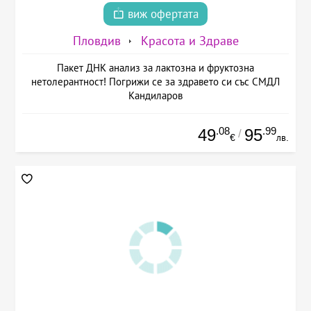
виж офертата
Пловдив
Красота и Здраве
Пакет ДНК анализ за лактозна и фруктозна
нетолерантност! Погрижи се за здравето си със СМДЛ
Кандиларов
.08
.99
49
95
/
€
лв.