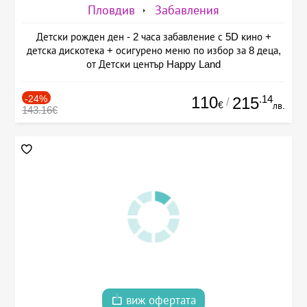
Пловдив
Забавления
Детски рожден ден - 2 часа забавление с 5D кино +
детска дискотека + осигурено меню по избор за 8 деца,
от Детски център Happy Land
-24%
110
.14
215
/
€
лв.
143.16€
виж офертата