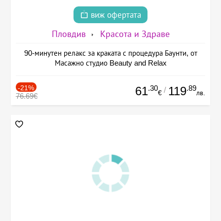
виж офертата
Пловдив
Красота и Здраве
90-минутен релакс за краката с процедура Баунти, от
Масажно студио Beauty and Relax
-21%
.30
.89
61
119
/
€
лв.
76.69€