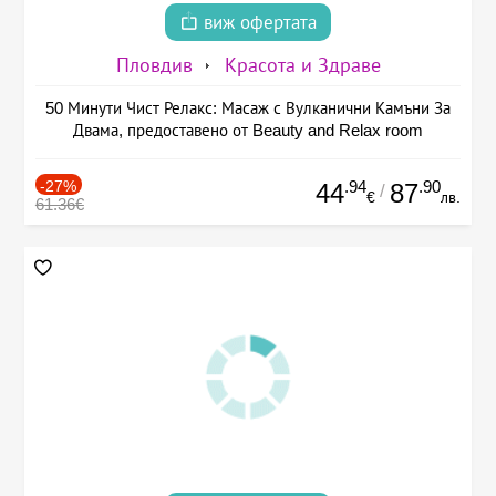
виж офертата
Пловдив
Красота и Здраве
50 Минути Чист Релакс: Масаж с Вулканични Камъни За
Двама, предоставено от Beauty and Relax room
-27%
.94
.90
44
87
/
€
лв.
61.36€