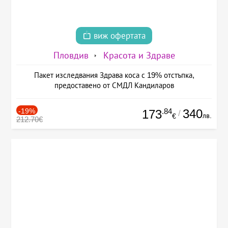
виж офертата
Пловдив
Красота и Здраве
Пакет изследвания Здрава коса с 19% отстъпка,
предоставено от СМДЛ Кандиларов
-19%
.84
340
173
/
лв.
€
212.70€