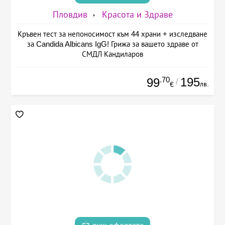
Пловдив
Красота и Здраве
Кръвен тест за непоносимост към 44 храни + изследване
за Candida Albicans IgG! Грижа за вашето здраве от
СМДЛ Кандиларов
.70
195
99
/
лв.
€