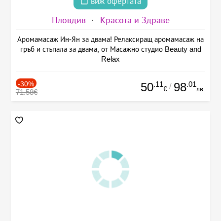
виж офертата
Пловдив
Красота и Здраве
Аромамасаж Ин-Ян за двама! Релаксиращ аромамасаж на
гръб и стъпала за двама, от Масажно студио Beauty and
Relax
-30%
.11
.01
50
98
/
€
лв.
71.58€