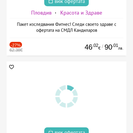
виж офертата
Пловдив
Красота и Здраве
Пакет изследвания Фитнес! Следи своето здраве с
офертата на СМДЛ Кандиларов
-27%
.02
.01
46
90
/
€
лв.
62.38€
виж офертата