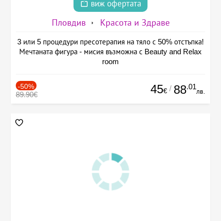
виж офертата
Пловдив
Красота и Здраве
3 или 5 процедури пресотерапия на тяло с 50% отстъпка!
Мечтаната фигура - мисия възможна с Beauty and Relax
room
-50%
45
.01
88
/
€
лв.
89.90€