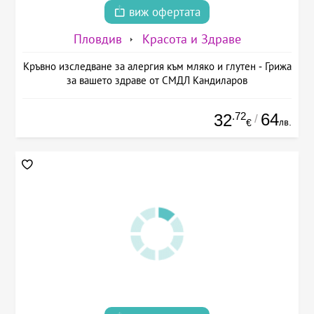
виж офертата
Пловдив
Красота и Здраве
Кръвно изследване за алергия към мляко и глутен - Грижа
за вашето здраве от СМДЛ Кандиларов
.72
64
32
/
лв.
€