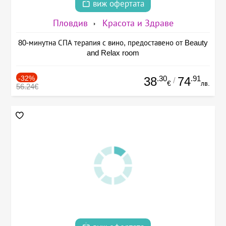
виж офертата
Пловдив
Красота и Здраве
80-минутна СПА терапия с вино, предоставено от Beauty
and Relax room
-32%
.30
.91
38
74
/
€
лв.
56.24€