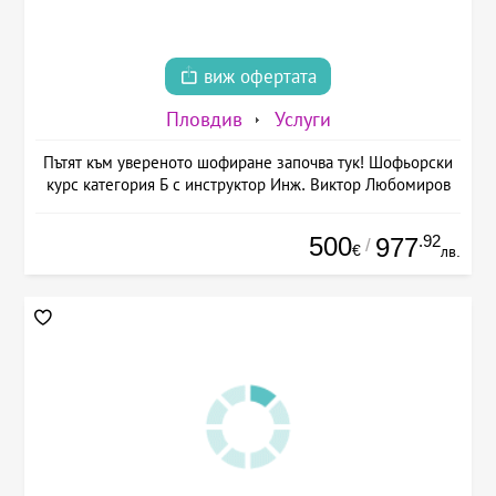
виж офертата
Пловдив
Услуги
Пътят към увереното шофиране започва тук! Шофьорски
курс категория Б с инструктор Инж. Виктор Любомиров
500
.92
977
/
€
лв.