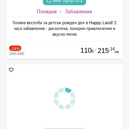
виж офертата
Пловдив
Забавления
Голяма веселба за детски рожден ден в Happy Land! 2
часа забавления - дискотека, лазерни приключения и
вкусно меню
-24%
110
.14
215
/
€
лв.
143.16€