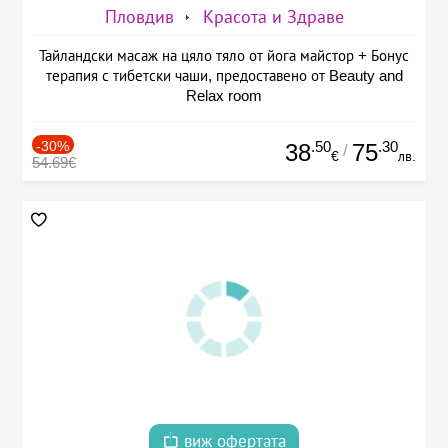
Пловдив
Красота и Здраве
Тайландски масаж на цяло тяло от йога майстор + Бонус
терапия с тибетски чаши, предоставено от Beauty and
Relax room
-30%
.50
.30
38
75
/
€
лв.
54.69€
виж офертата