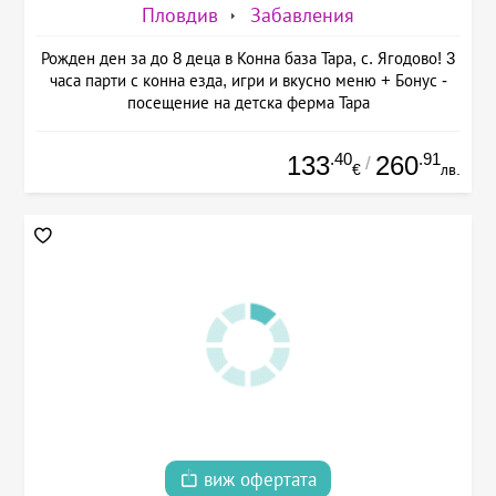
Пловдив
Забавления
Рожден ден за до 8 деца в Конна база Тара, с. Ягодово! 3
часа парти с конна езда, игри и вкусно меню + Бонус -
посещение на детска ферма Тара
.40
.91
133
260
/
€
лв.
виж офертата