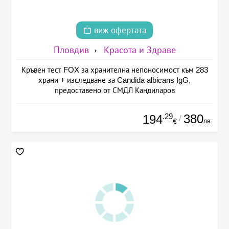
виж офертата
Пловдив
Красота и Здраве
Кръвен тест FOX за хранителна непоносимост към 283
храни + изследване за Candida albicans IgG,
предоставено от СМДЛ Кандиларов
.29
380
194
/
лв.
€