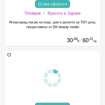
виж офертата
Пловдив
Красота и Здраве
Релаксиращ масаж на лице, шия и деколте на ТОП цена,
предоставено от DK beauty studio
.68
.01
30
60
/
€
лв.