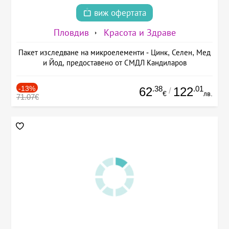
виж офертата
Пловдив
Красота и Здраве
Пакет изследване на микроелементи - Цинк, Селен, Мед
и Йод, предоставено от СМДЛ Кандиларов
-13%
.38
.01
62
122
/
€
лв.
71.07€