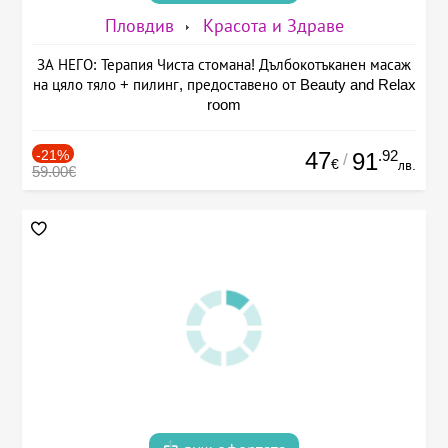
Пловдив
Красота и Здраве
ЗА НЕГО: Терапия Чиста стомана! Дълбокотъканен масаж
на цяло тяло + пилинг, предоставено от Beauty and Relax
room
-21%
47
.92
91
/
€
лв.
59.00€