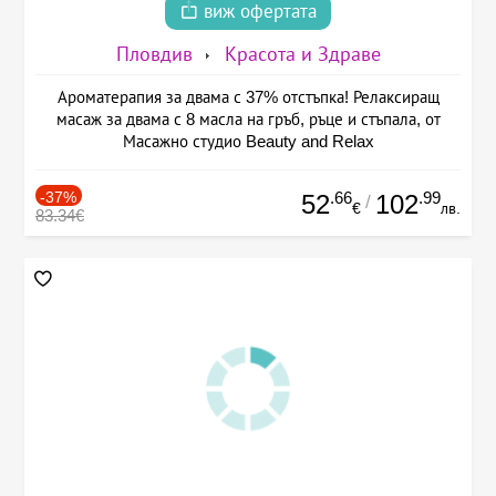
виж офертата
Пловдив
Красота и Здраве
Ароматерапия за двама с 37% отстъпка! Релаксиращ
масаж за двама с 8 масла на гръб, ръце и стъпала, от
Масажно студио Beauty and Relax
-37%
.66
.99
52
102
/
€
лв.
83.34€