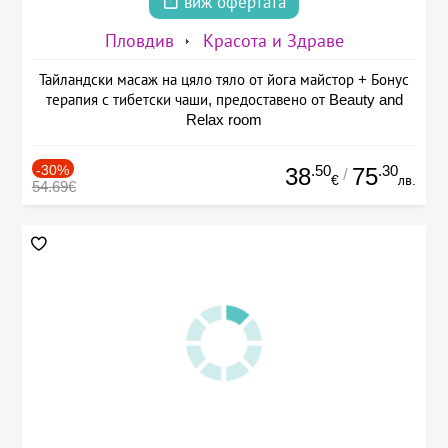
виж офертата
Пловдив
Красота и Здраве
Тайландски масаж на цяло тяло от йога майстор + Бонус
терапия с тибетски чаши, предоставено от Beauty and
Relax room
-30%
.50
.30
38
75
/
€
лв.
54.69€