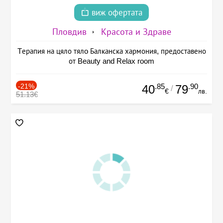
виж офертата
Пловдив
Красота и Здраве
Tерапия на цяло тялo Балканска хармония, предоставено
от Beauty and Relax room
-21%
.85
.90
40
79
/
€
лв.
51.13€