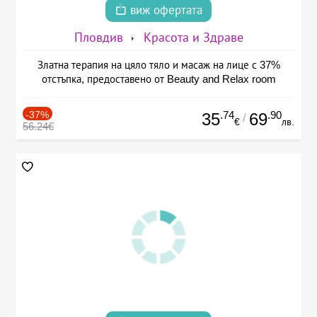
виж офертата
Пловдив
Красота и Здраве
Златна терапия на цяло тяло и масаж на лице с 37%
отстъпка, предоставено от Beauty and Relax room
-37%
.74
.90
35
69
/
€
лв.
56.24€