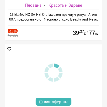
Пловдив
Красота и Здраве
СПЕЦИАЛНО ЗА НЕГО: Луксозен премиум ритуал Агент
007, предоставено от Масажно студио Beauty and Relax
-15%
.37
77
39
/
лв.
€
46.02€
виж офертата