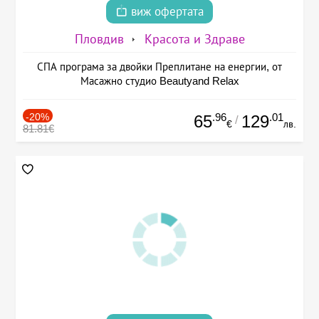
виж офертата
Пловдив
Красота и Здраве
СПА програма за двойки Преплитане на енергии, от
Масажно студио Beautyand Relax
-20%
.96
.01
65
129
/
€
лв.
81.81€