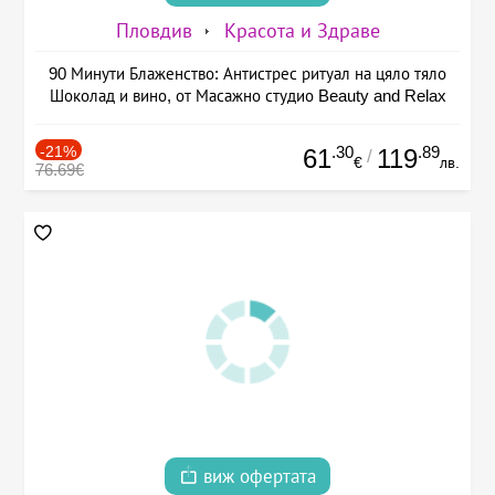
Пловдив
Красота и Здраве
90 Минути Блаженство: Антистрес ритуал на цяло тяло
Шоколад и вино, от Масажно студио Beauty and Relax
-21%
.30
.89
61
119
/
€
лв.
76.69€
виж офертата