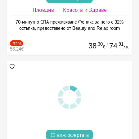
Пловдив
Красота и Здраве
70-минутно СПА преживяване Феникс за него с 32%
остъпка, предоставено от Beauty and Relax room
-32%
.30
.91
38
74
/
€
лв.
56.24€
виж офертата