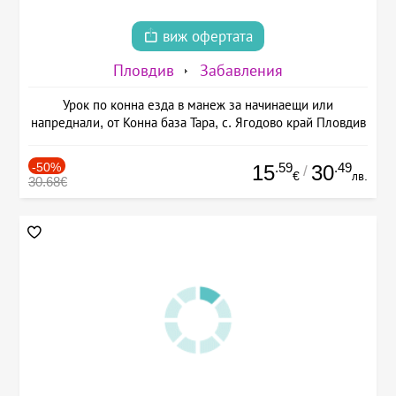
виж офертата
Пловдив
Забавления
Урок по конна езда в манеж за начинаещи или
напреднали, от Конна база Тара, с. Ягодово край Пловдив
-50%
.59
.49
15
30
/
€
лв.
30.68€