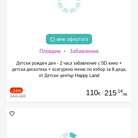
виж офертата
Пловдив
Забавления
Детски рожден ден - 2 часа забавление с 5D кино +
детска дискотека + осигурено меню по избор за 8 деца,
от Детски център Happy Land
-24%
110
.14
215
/
€
лв.
143.16€