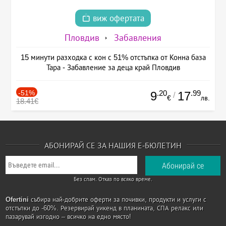
виж офертата
Пловдив
Забавления
15 минути разходка с кон с 51% отстъпка от Конна база
Тара - Забавление за деца край Пловдив
-51%
.20
.99
9
17
/
€
лв.
18.41€
АБОНИРАЙ СЕ ЗА НАШИЯ Е-БЮЛЕТИН
Без спам. Отказ по всяко време.
Ofertini
събира най-добрите оферти за почивки, продукти и услуги с
отстъпки до -60%. Резервирай уикенд в планината, СПА релакс или
пазарувай изгодно – всичко на едно място!