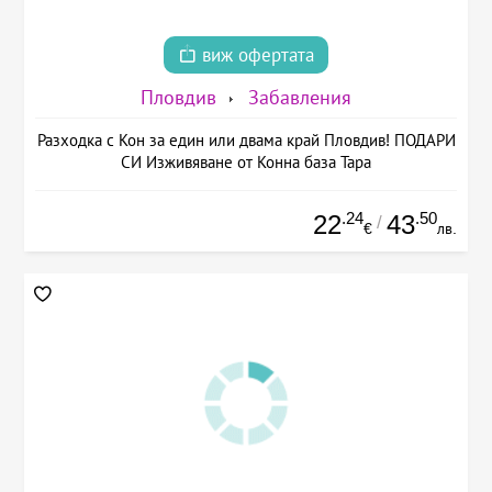
виж офертата
Пловдив
Забавления
Разходка с Кон за един или двама край Пловдив! ПОДАРИ
СИ Изживяване от Конна база Тара
.24
.50
22
43
/
€
лв.