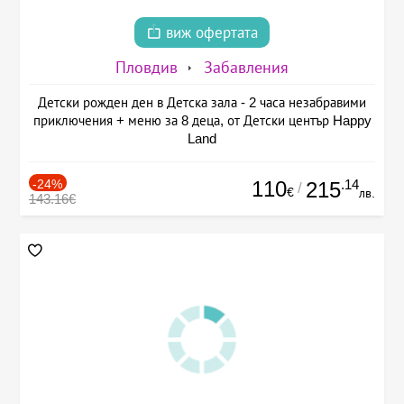
виж офертата
Пловдив
Забавления
Детски рожден ден в Детска зала - 2 часа незабравими
приключения + меню за 8 деца, от Детски център Happy
Land
-24%
110
.14
215
/
€
лв.
143.16€