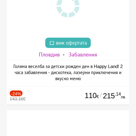
виж офертата
Пловдив
Забавления
Голяма веселба за детски рожден ден в Happy Land! 2
часа забавления - дискотека, лазерни приключения и
вкусно меню
-24%
110
.14
215
/
€
лв.
143.16€