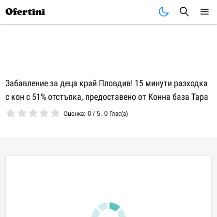
Почивки
Стоки
В града
Всички оферти
Ofertini
Забавление за деца край Пловдив! 15 минути разходка
с кон с 51% отстъпка, предоставено от Конна база Тара
Оценка:
0
/
5
,
0
Глас(а)