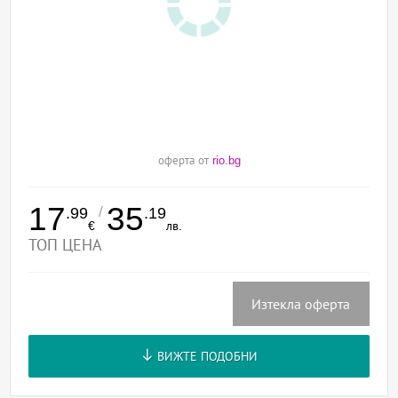
оферта от
rio.bg
17
35
/
.99
.19
€
лв.
ТОП ЦЕНА
Изтекла оферта
ВИЖТЕ ПОДОБНИ