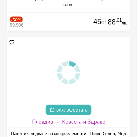
room
-50%
45
.01
88
/
€
лв.
89.90€
виж офертата
Пловдив
Красота и Здраве
Пакет изследване на микроелементи - Цинк, Селен, Мед