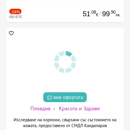
-24%
.08
.90
51
99
/
€
лв.
66.47€
виж офертата
Пловдив
Красота и Здраве
Изследване на хормони, свързани със състоянието на
кожата, предоставено от СМДЛ Кандиларов