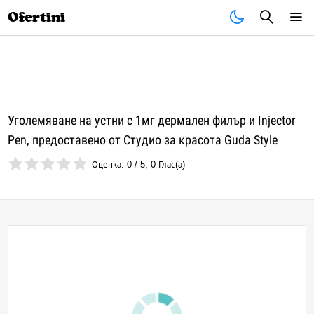
Почивки
Стоки
В града
Всички оферти
Ofertini
Уголемяване на устни с 1мг дермален филър и Injector
Pen, предоставено от Студио за красота Guda Style
Оценка:
0
/
5
,
0
Глас(а)