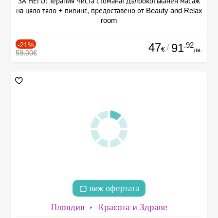
ЗА НЕГО: Терапия Чиста стомана! Дълбокотъканен масаж
на цяло тяло + пилинг, предоставено от Beauty and Relax
room
-21%
47
.92
91
/
€
лв.
59.00€
виж офертата
Пловдив
Красота и Здраве