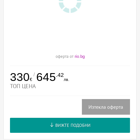
оферта от
rio.bg
330
645
/
.42
€
лв.
ТОП ЦЕНА
Изтекла оферта
ВИЖТЕ ПОДОБНИ