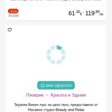
-21%
.30
.89
61
119
/
€
лв.
76.69€
виж офертата
Пловдив
Красота и Здраве
Терапия Винен лукс на цяло тяло, предоставено от
Масажно студио Beauty and Relax