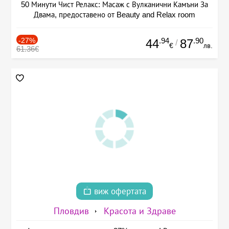
50 Минути Чист Релакс: Масаж с Вулканични Камъни За
Двама, предоставено от Beauty and Relax room
-27%
.94
.90
44
87
/
€
лв.
61.36€
виж офертата
Пловдив
Красота и Здраве