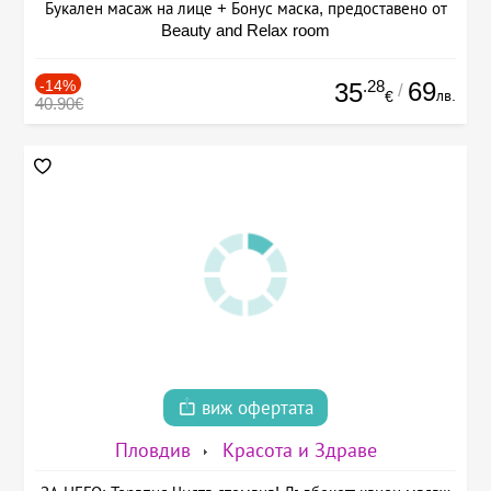
Букален масаж на лице + Бонус маска, предоставено от
Beauty and Relax room
-14%
.28
69
35
/
лв.
€
40.90€
виж офертата
Пловдив
Красота и Здраве