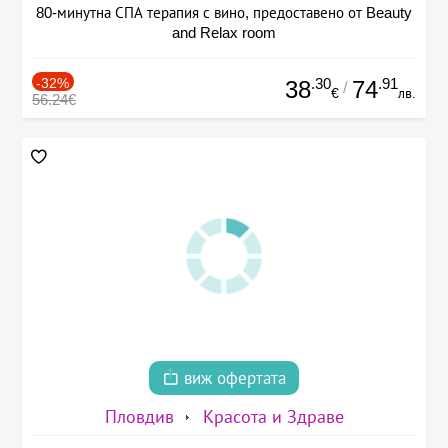
80-минутна СПА терапия с вино, предоставено от Beauty
and Relax room
-32%
.30
.91
38
74
/
€
лв.
56.24€
виж офертата
Пловдив
Красота и Здраве