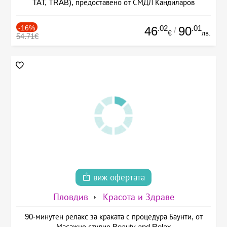
TAT, TRAB), предоставено от СМДЛ Кандиларов
-16%
.02
.01
46
90
/
€
лв.
54.71€
виж офертата
Пловдив
Красота и Здраве
90-минутен релакс за краката с процедура Баунти, от
Масажно студио Beauty and Relax