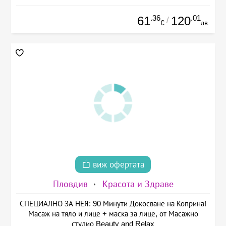
.36
.01
61
120
/
€
лв.
виж офертата
Пловдив
Красота и Здраве
СПЕЦИАЛНО ЗА НЕЯ: 90 Минути Докосване на Коприна!
Масаж на тяло и лице + маска за лице, от Масажно
студио Beauty and Relax