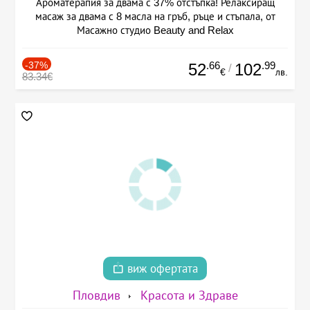
Ароматерапия за двама с 37% отстъпка! Релаксиращ
масаж за двама с 8 масла на гръб, ръце и стъпала, от
Масажно студио Beauty and Relax
-37%
.66
.99
52
102
/
€
лв.
83.34€
виж офертата
Пловдив
Красота и Здраве