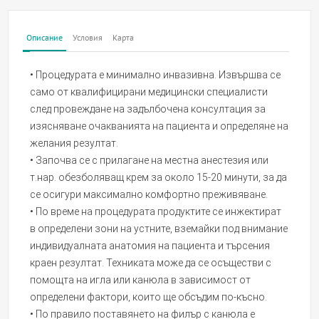
Описание
Условия
Карта
• Процедурата е минимално инвазивна. Извършва се
само от квалифицирани медицински специалисти
след провеждане на задълбочена консултация за
изясняване очакванията на пациента и определяне на
желания резултат.
• Започва се с прилагане на местна анестезия или
т.нар. обезболяващ крем за около 15-20 минути, за да
се осигури максимално комфортно преживяване.
• По време на процедурата продуктите се инжектират
в определени зони на устните, вземайки под внимание
индивидуалната анатомия на пациента и търсения
краен резултат. Техниката може да се осъществи с
помощта на игла или канюла в зависимост от
определени фактори, които ще обсъдим по-късно.
• По правило поставянето на филър с канюла е