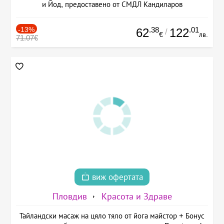
и Йод, предоставено от СМДЛ Кандиларов
-13%
.38
.01
62
122
/
€
лв.
71.07€
виж офертата
Пловдив
Красота и Здраве
Тайландски масаж на цяло тяло от йога майстор + Бонус