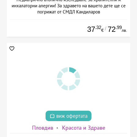
инхалаторни алергии! За здравето на вашето дете ще се
погрижат от СМДЛ Кандиларов
.32
.99
37
72
/
€
лв.
виж офертата
Пловдив
Красота и Здраве