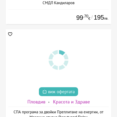
СМДЛ Кандиларов
.70
195
99
/
лв.
€
виж офертата
Пловдив
Красота и Здраве
СПА програма за двойки Преплитане на енергии, от