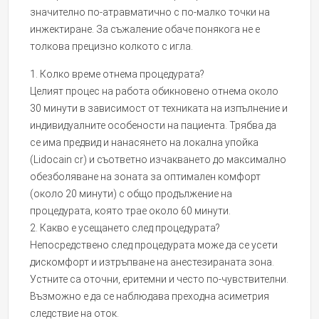
значително по-атравматично с по-малко точки на
инжектиране. За съжаление обаче понякога не е
толкова прецизно колкото с игла.
1. Колко време отнема процедурата?
Целият процес на работа обикновено отнема около
30 минути в зависимост от техниката на изпълнение и
индивидуалните особености на пациента. Трябва да
се има предвид и нанасянето на локална упойка
(Lidocain cr) и съответно изчакването до максимално
обезболяване на зоната за оптимален комфорт
(около 20 минути) с общо продължение на
процедурата, която трае около 60 минути.
2. Какво е усещането след процедурата?
Непосредствено след процедурата може да се усети
дискомфорт и изтръпване на анестезираната зона.
Устните са оточни, еритемни и често по-чувствителни.
Възможно е да се наблюдава преходна асиметрия
следствие на оток.