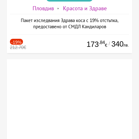
Пловдив
Красота и Здраве
Пакет изследвания Здрава коса с 19% отстъпка,
предоставено от СМДЛ Кандиларов
-19%
.84
340
173
/
лв.
€
212.70€