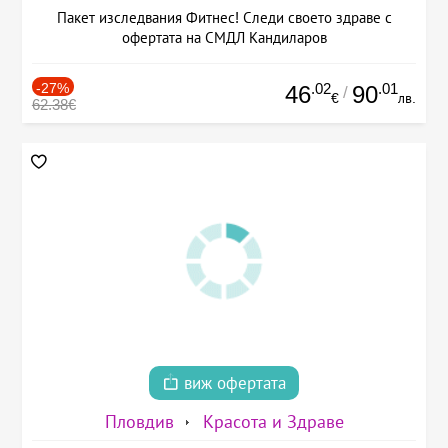
Пакет изследвания Фитнес! Следи своето здраве с
офертата на СМДЛ Кандиларов
-27%
.02
.01
46
90
/
€
лв.
62.38€
виж офертата
Пловдив
Красота и Здраве