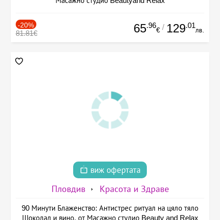
Масажно студио Beautyand Relax
-20%
.96
.01
65
129
/
€
лв.
81.81€
виж офертата
Пловдив
Красота и Здраве
90 Минути Блаженство: Антистрес ритуал на цяло тяло
Шоколад и вино, от Масажно студио Beauty and Relax