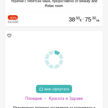
терапия с тибетски чаши, предоставено от Beauty and
Relax room
-30%
.50
.30
38
75
/
€
лв.
54.69€
виж офертата
Пловдив
Красота и Здраве
Педиатрично атопично изследване за хранителни и