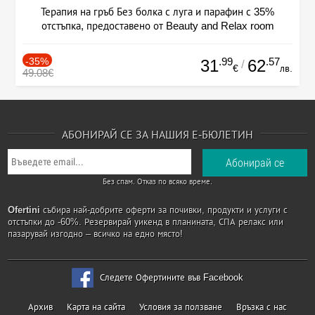
Терапия на гръб Без болка с луга и парафин с 35%
отстъпка, предоставено от Beauty and Relax room
-35%
.99
.57
31
62
/
€
лв.
49.08€
АБОНИРАЙ СЕ ЗА НАШИЯ Е-БЮЛЕТИН
Без спам. Отказ по всяко време.
Ofertini
събира най-добрите оферти за почивки, продукти и услуги с
отстъпки до -60%. Резервирай уикенд в планината, СПА релакс или
пазарувай изгодно – всичко на едно място!
Следете Офертините във Facebook
Архив
Карта на сайта
Условия за ползване
Връзка с нас