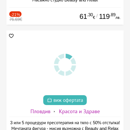
-21%
.30
.89
61
119
/
€
лв.
76.69€
виж офертата
Пловдив
Красота и Здраве
3 или 5 процедури пресотерапия на тяло с 50% отстъпка!
Мечтаната фигура - мисия възможна с Beauty and Relax