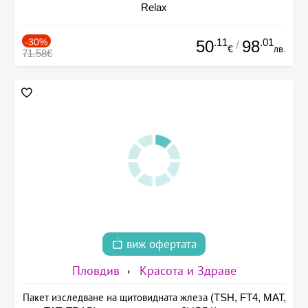
Relax
-30%
.11
.01
50
98
/
€
лв.
71.58€
виж офертата
Пловдив
Красота и Здраве
Пакет изследване на щитовидната жлеза (TSH, FT4, MAT,