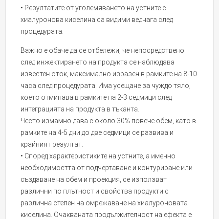
• Резултатите от уголемяването на устните с
хиалуронова киселина са видими веднага след
процедурата.
Важно е обаче да се отбележи, че непосредствено
след инжектирането на продукта се наблюдава
известен оток, максимално изразен в рамките на 8-10
часа след процедурата. Има усещане за чуждо тяло,
което отминава в рамките на 2-3 седмици след
интеграцията на продукта в тъканта.
Често измамно дава с около 30% повече обем, като в
рамките на 4-5 дни до две седмици се развива и
крайният резултат.
• Според характеристиките на устните, а именно
необходимостта от подчертаване и контуриране или
създаване на обем и проекция, се използват
различни по плътност и свойства продукти с
различна степен на омрежаване на хиалуроновата
киселина. Очакваната продължителност на ефекта е