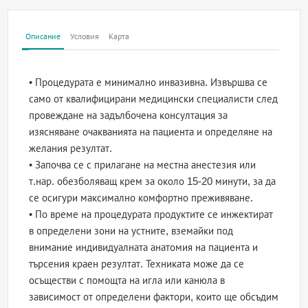
Описание
Условия
Карта
• Процедурата е минимално инвазивна. Извършва се
само от квалифицирани медицински специалисти след
провеждане на задълбочена консултация за
изясняване очакванията на пациента и определяне на
желания резултат.
• Започва се с прилагане на местна анестезия или
т.нар. обезболяващ крем за около 15-20 минути, за да
се осигури максимално комфортно преживяване.
• По време на процедурата продуктите се инжектират
в определени зони на устните, вземайки под
внимание индивидуалната анатомия на пациента и
търсения краен резултат. Техниката може да се
осъществи с помощта на игла или канюла в
зависимост от определени фактори, които ще обсъдим