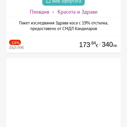
виж офертата
Пловдив
Красота и Здраве
Пакет изследвания Здрава коса с 19% отстъпка,
предоставено от СМДЛ Кандиларов
-19%
.84
340
173
/
лв.
€
212.70€