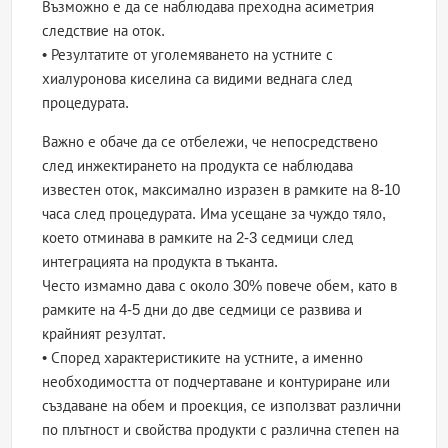
Възможно е да се наблюдава преходна асиметрия
следствие на оток.
• Резултатите от уголемяването на устните с
хиалуронова киселина са видими веднага след
процедурата.
Важно е обаче да се отбележи, че непосредствено
след инжектирането на продукта се наблюдава
известен оток, максимално изразен в рамките на 8-10
часа след процедурата. Има усещане за чуждо тяло,
което отминава в рамките на 2-3 седмици след
интеграцията на продукта в тъканта.
Често измамно дава с около 30% повече обем, като в
рамките на 4-5 дни до две седмици се развива и
крайният резултат.
• Според характеристиките на устните, а именно
необходимостта от подчертаване и контуриране или
създаване на обем и проекция, се използват различни
по плътност и свойства продукти с различна степен на