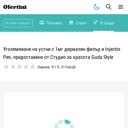
Ofertini
Почивки
Стоки
В града
Всички оферти
Уголемяване на устни с 1мг дермален филър и Injector
Pen, предоставено от Студио за красота Guda Style
Оценка:
0
/
5
,
0
Глас(а)