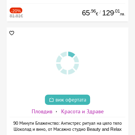
-20%
.96
.01
65
129
/
€
лв.
81.81€
виж офертата
Пловдив
Красота и Здраве
90 Минути Блаженство: Антистрес ритуал на цяло тяло
Шоколад и вино, от Масажно студио Beauty and Relax