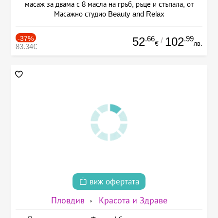
масаж за двама с 8 масла на гръб, ръце и стъпала, от
Масажно студио Beauty and Relax
-37%
.66
.99
52
102
/
€
лв.
83.34€
виж офертата
Пловдив
Красота и Здраве