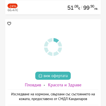
-24%
.08
.90
51
99
/
€
лв.
66.47€
виж офертата
Пловдив
Красота и Здраве
Изследване на хормони, свързани със състоянието на
кожата, предоставено от СМДЛ Кандиларов