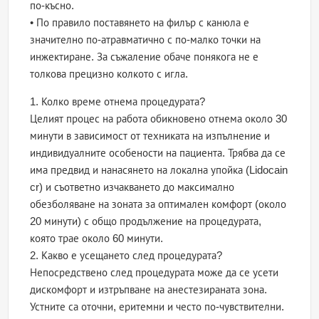
по-късно.
• По правило поставянето на филър с канюла е
значително по-атравматично с по-малко точки на
инжектиране. За съжаление обаче понякога не е
толкова прецизно колкото с игла.
1. Колко време отнема процедурата?
Целият процес на работа обикновено отнема около 30
минути в зависимост от техниката на изпълнение и
индивидуалните особености на пациента. Трябва да се
има предвид и нанасянето на локална упойка (Lidocain
cr) и съответно изчакването до максимално
обезболяване на зоната за оптимален комфорт (около
20 минути) с общо продължение на процедурата,
която трае около 60 минути.
2. Какво е усещането след процедурата?
Непосредствено след процедурата може да се усети
дискомфорт и изтръпване на анестезираната зона.
Устните са оточни, еритемни и често по-чувствителни.