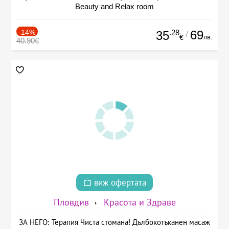
Beauty and Relax room
-14%
.28
69
35
/
лв.
€
40.90€
виж офертата
Пловдив
Красота и Здраве
ЗА НЕГО: Терапия Чиста стомана! Дълбокотъканен масаж