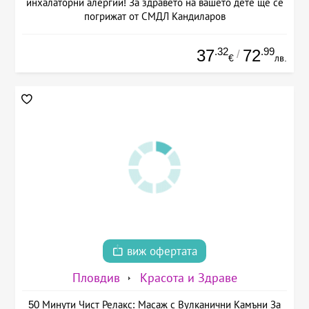
инхалаторни алергии! За здравето на вашето дете ще се
погрижат от СМДЛ Кандиларов
.32
.99
37
72
/
€
лв.
виж офертата
Пловдив
Красота и Здраве
50 Минути Чист Релакс: Масаж с Вулканични Камъни За