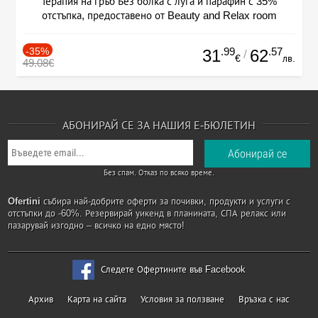
Терапия на гръб Без болка с луга и парафин с 35%
отстъпка, предоставено от Beauty and Relax room
-35%
.99
.57
31
62
/
€
лв.
49.08€
АБОНИРАЙ СЕ ЗА НАШИЯ Е-БЮЛЕТИН
Без спам. Отказ по всяко време.
Ofertini
събира най-добрите оферти за почивки, продукти и услуги с
отстъпки до -60%. Резервирай уикенд в планината, СПА релакс или
пазарувай изгодно – всичко на едно място!
Следете Офертините във Facebook
Архив
Карта на сайта
Условия за ползване
Връзка с нас