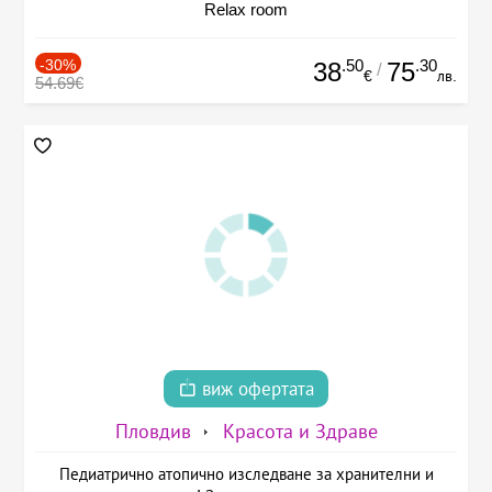
Relax room
-30%
.50
.30
38
75
/
€
лв.
54.69€
виж офертата
Пловдив
Красота и Здраве
Педиатрично атопично изследване за хранителни и