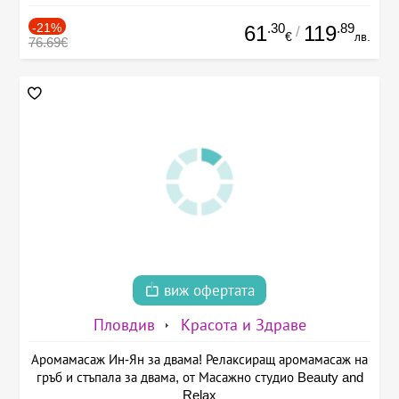
-21%
.30
.89
61
119
/
€
лв.
76.69€
виж офертата
Пловдив
Красота и Здраве
Аромамасаж Ин-Ян за двама! Релаксиращ аромамасаж на
гръб и стъпала за двама, от Масажно студио Beauty and
Relax