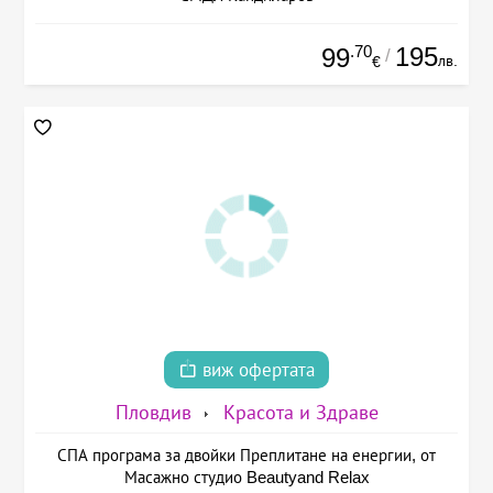
.70
195
99
/
лв.
€
виж офертата
Пловдив
Красота и Здраве
СПА програма за двойки Преплитане на енергии, от
Масажно студио Beautyand Relax