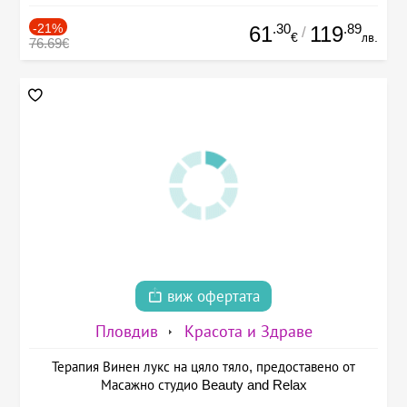
-21%
.30
.89
61
119
/
€
лв.
76.69€
виж офертата
Пловдив
Красота и Здраве
Терапия Винен лукс на цяло тяло, предоставено от
Масажно студио Beauty and Relax