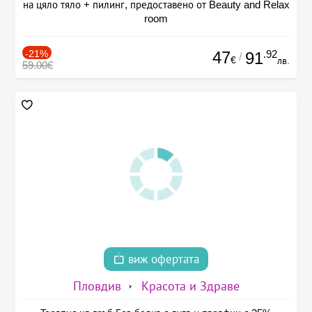
на цяло тяло + пилинг, предоставено от Beauty and Relax
room
-21%
47
.92
91
/
€
лв.
59.00€
виж офертата
Пловдив
Красота и Здраве