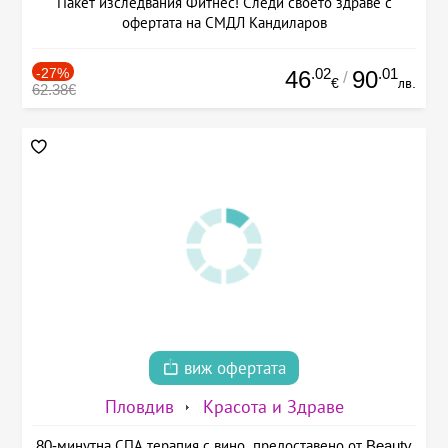
Пакет изследвания Фитнес! Следи своето здраве с
офертата на СМДЛ Кандиларов
-27%
.02
.01
46
90
/
€
лв.
62.38€
виж офертата
Пловдив
Красота и Здраве
80-минутна СПА терапия с вино, предоставено от Beauty