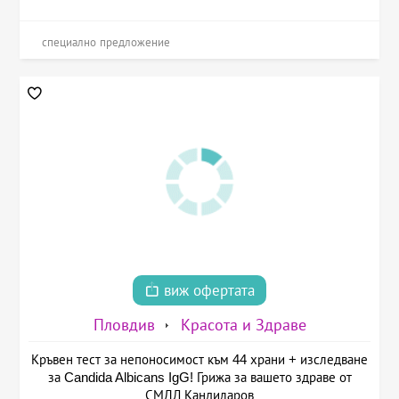
специално предложение
виж офертата
Пловдив
Красота и Здраве
Кръвен тест за непоносимост към 44 храни + изследване
за Candida Albicans IgG! Грижа за вашето здраве от
СМДЛ Кандиларов