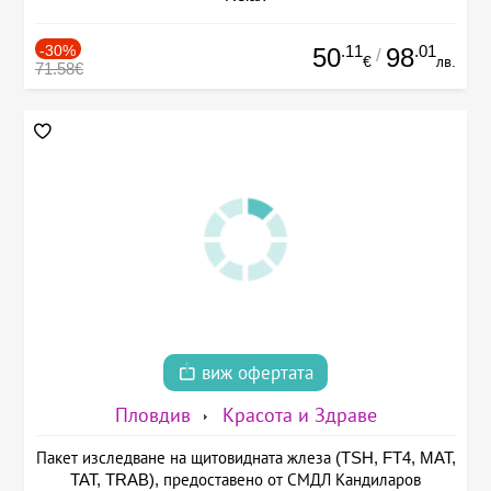
-30%
.11
.01
50
98
/
€
лв.
71.58€
виж офертата
Пловдив
Красота и Здраве
Пакет изследване на щитовидната жлеза (TSH, FT4, MAT,
TAT, TRAB), предоставено от СМДЛ Кандиларов