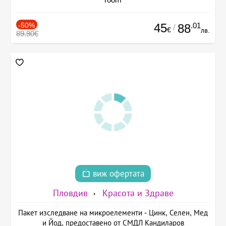
-50%
45
.01
88
/
€
лв.
89.90€
виж офертата
Пловдив
Красота и Здраве
Пакет изследване на микроелементи - Цинк, Селен, Мед
и Йод, предоставено от СМДЛ Кандиларов