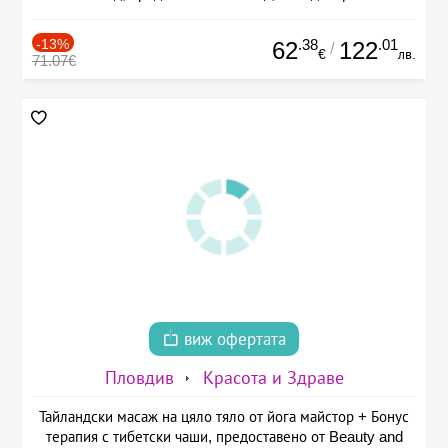
-13%
.38
.01
62
122
/
€
лв.
71.07€
виж офертата
Пловдив
Красота и Здраве
Тайландски масаж на цяло тяло от йога майстор + Бонус
терапия с тибетски чаши, предоставено от Beauty and