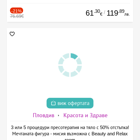
-21%
.30
.89
61
119
/
€
лв.
76.69€
виж офертата
Пловдив
Красота и Здраве
3 или 5 процедури пресотерапия на тяло с 50% отстъпка!
Мечтаната фигура - мисия възможна с Beauty and Relax
room