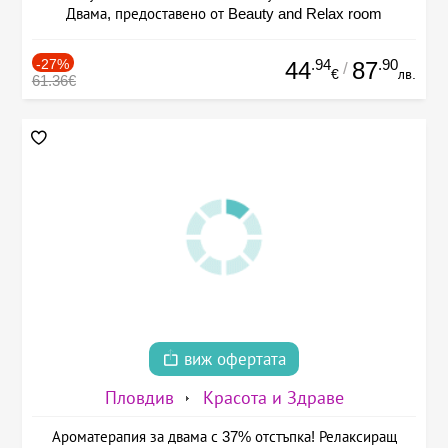
Двама, предоставено от Beauty and Relax room
-27%
.94
.90
44
87
/
€
лв.
61.36€
виж офертата
Пловдив
Красота и Здраве
Ароматерапия за двама с 37% отстъпка! Релаксиращ