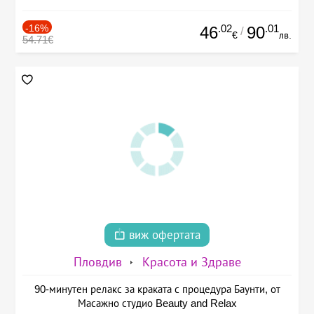
-16%
.02
.01
46
90
/
€
лв.
54.71€
виж офертата
Пловдив
Красота и Здраве
90-минутен релакс за краката с процедура Баунти, от
Масажно студио Beauty and Relax