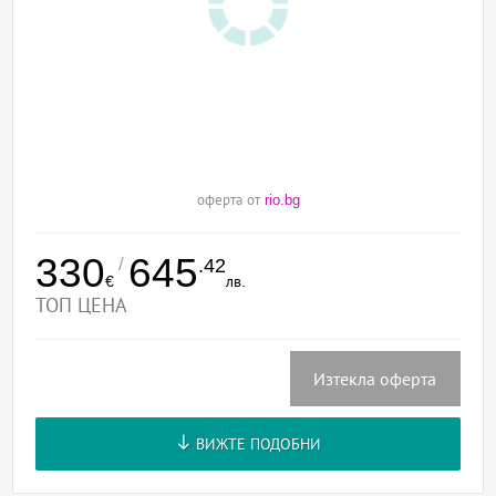
оферта от
rio.bg
330
645
/
.42
€
лв.
ТОП ЦЕНА
Изтекла оферта
ВИЖТЕ ПОДОБНИ