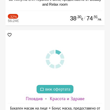
and Relax room
-32%
.30
.91
38
74
/
€
лв.
56.24€
виж офертата
Пловдив
Красота и Здраве
Букален масаж на лице + Бонус маска, предоставено от