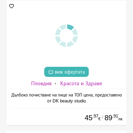
виж офертата
Пловдив
Красота и Здраве
Дълбоко почистване на лице на ТОП цена, предоставено
от DK beauty studio
.97
.91
45
89
/
€
лв.