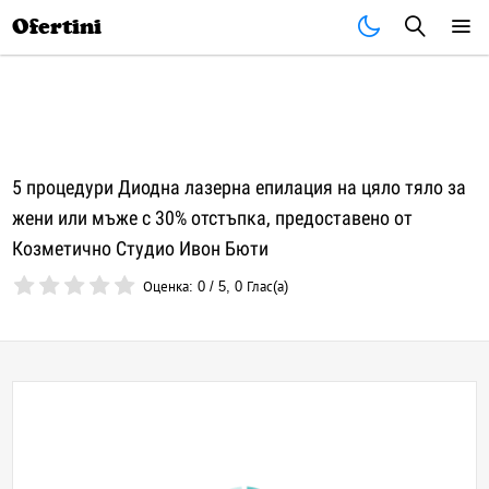
Почивки
Стоки
В града
Всички оферти
Ofertini
5 процедури Диодна лазерна епилация на цяло тяло за
жени или мъже с 30% отстъпка, предоставено от
Козметично Студио Ивон Бюти
Оценка:
0
/
5
,
0
Глас(а)