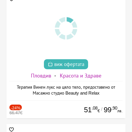
виж офертата
Пловдив
Красота и Здраве
Терапия Винен лукс на цяло тяло, предоставено от
Масажно студио Beauty and Relax
-24%
.08
.90
51
99
/
€
лв.
66.47€