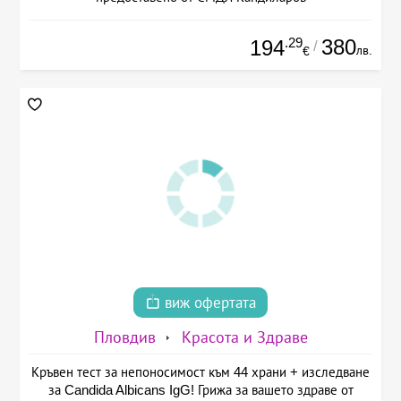
.29
380
194
/
лв.
€
виж офертата
Пловдив
Красота и Здраве
Кръвен тест за непоносимост към 44 храни + изследване
за Candida Albicans IgG! Грижа за вашето здраве от