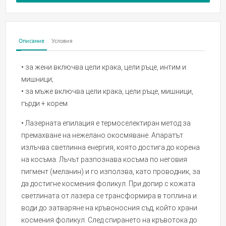
Описание
Условия
• за жени включва цели крака, цели ръце, интим и
мишници;
• за мъже включва цели крака, цели ръце, мишници,
гърди + корем.
• Лазерната епилация е термоселектиран метод за
премахване на нежелано окосмяване. Апаратът
излъчва светлинна енергия, която достига до корена
на косъма. Лъчът разпознава косъма по неговия
пигмент (меланин) и го използва, като проводник, за
да достигне космения фоликул. При допир с кожата
светлината от лазера се трансформира в топлина и
води до затваряне на кръвоносния съд, който храни
космения фоликул. След спирането на кръвотока до