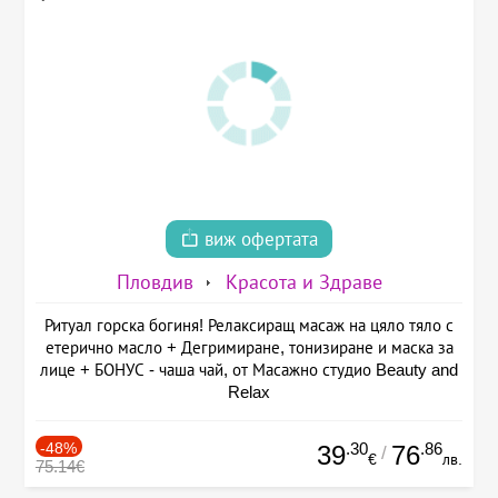
виж офертата
Пловдив
Красота и Здраве
Ритуал горска богиня! Релаксиращ масаж на цяло тяло с
етерично масло + Дегримиране, тонизиране и маска за
лице + БОНУС - чаша чай, от Масажно студио Beauty and
Relax
-48%
.30
.86
39
76
/
€
лв.
75.14€