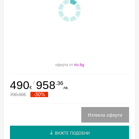
оферта от
rio.bg
490
958
/
.36
€
лв.
700.00
€
-30%
Изтекла оферта
ВИЖТЕ ПОДОБНИ