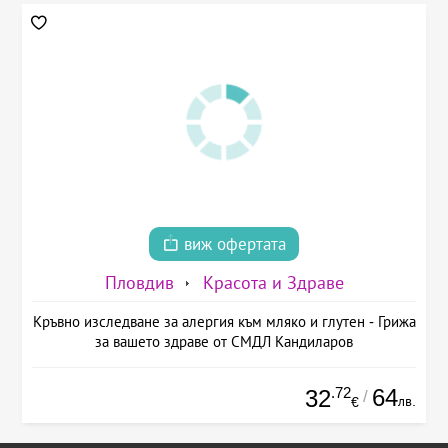
виж офертата
Пловдив
Красота и Здраве
Кръвно изследване за алергия към мляко и глутен - Грижа
за вашето здраве от СМДЛ Кандиларов
.72
64
32
/
лв.
€