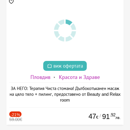
виж офертата
Пловдив
Красота и Здраве
ЗА НЕГО: Терапия Чиста стомана! Дълбокотъканен масаж
на цяло тяло + пилинг, предоставено от Beauty and Relax
room
-21%
47
.92
91
/
€
лв.
59.00€