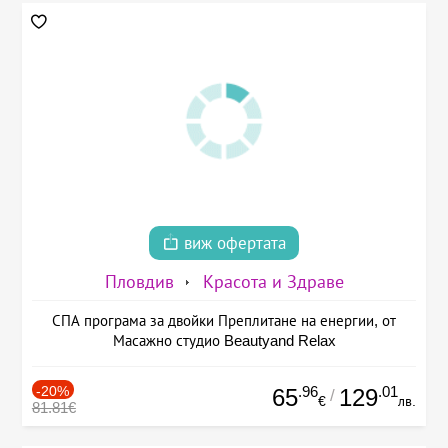
виж офертата
Пловдив
Красота и Здраве
СПА програма за двойки Преплитане на енергии, от
Масажно студио Beautyand Relax
-20%
.96
.01
65
129
/
€
лв.
81.81€