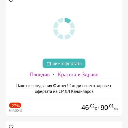
виж офертата
Пловдив
Красота и Здраве
Пакет изследвания Фитнес! Следи своето здраве с
офертата на СМДЛ Кандиларов
-27%
.02
.01
46
90
/
€
лв.
62.38€