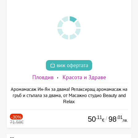
виж офертата
Пловдив
Красота и Здраве
Аромамасаж Ин-Ян за двама! Релаксиращ аромамасаж на
гръб и стъпала за двама, от Масажно студио Beauty and
Relax
-30%
.11
.01
50
98
/
€
лв.
71.58€