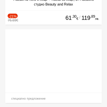
студио Beauty and Relax
-21%
.30
.89
61
119
/
€
лв.
76.69€
специално предложение