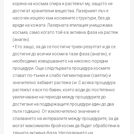
корена на косъма спира и растежът му, защото не
достигат хранителни вещества. Лазерният лъч е
насочен изцяло към космените структури, без да
вреди на кожата. Лазерната епилация унищожава
косъма, само когато той е в активна фаза на растеж
(анаген).
• Ето защо, за да се постигне траен резултат и да се
достигне до всички косми в тази фаза (анаген), е
необходимо извършването на няколко поредни
процедури. Още след първата процедура космите
стават по-тънки и слабо пигментирани (светли) и
значително забавят растежа си. С всяка процедура
растежът е все по-бавен, което води до постепенно
увеличаване на периода между процедурите до
достигане на поддържащите процедури един до два
пъти годишно. От изключително значение е
спазването на интервалите между процедурите, за да
могат максимален брой косми да бъдат обработени в
тяхната активна фаза. Неспазването на