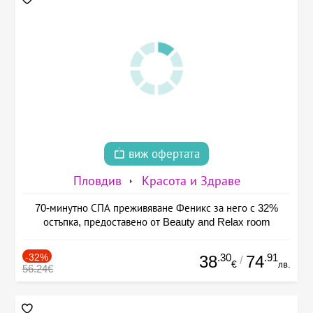
виж офертата
Пловдив
Красота и Здраве
70-минутно СПА преживяване Феникс за него с 32%
остъпка, предоставено от Beauty and Relax room
-32%
.30
.91
38
74
/
€
лв.
56.24€