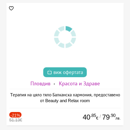
виж офертата
Пловдив
Красота и Здраве
Tерапия на цяло тялo Балканска хармония, предоставено
от Beauty and Relax room
-21%
.85
.90
40
79
/
€
лв.
51.13€