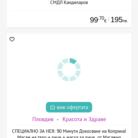
СМДЛ Кандиларов
.70
195
99
/
лв.
€
виж офертата
Пловдив
Красота и Здраве
СПЕЦИАЛНО ЗА НЕЯ: 90 Минути Докосване на Коприна!
Масаж на тяло и лице + маска за лице, от Масажно