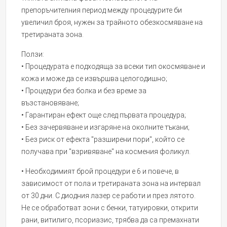
препоръчителния период между процедурите би
увеличил броя, нужен за трайното обезкосмяване на
третираната зона.
Ползи:
• Процедурата е подходяща за всеки тип окосмяване и
кожа и може да се извършва целогодишно;
• Процедури без болка и без време за
възстановяване;
• Гарантиран ефект още след първата процедура;
• Без зачервяване и изгаряне на околните тъкани;
• Без риск от ефекта "разширени пори", който се
получава при "взривяване" на космения фоликул.
• Необходимият брой процедури е 6 и повече, в
зависимост от пола и третираната зона на интервал
от 30 дни. С диодния лазер се работи и през лятото.
Не се обработват зони с бенки, татуировки, открити
рани, витилиго, псориазис, трябва да са премахнати