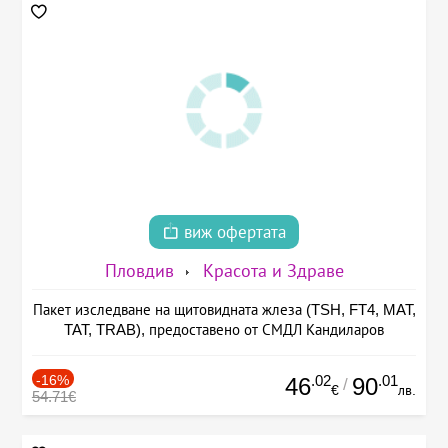
виж офертата
Пловдив
Красота и Здраве
Пакет изследване на щитовидната жлеза (TSH, FT4, MAT,
TAT, TRAB), предоставено от СМДЛ Кандиларов
-16%
.02
.01
46
90
/
€
лв.
54.71€