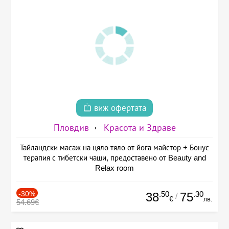
виж офертата
Пловдив
Красота и Здраве
Тайландски масаж на цяло тяло от йога майстор + Бонус
терапия с тибетски чаши, предоставено от Beauty and
Relax room
-30%
.50
.30
38
75
/
€
лв.
54.69€