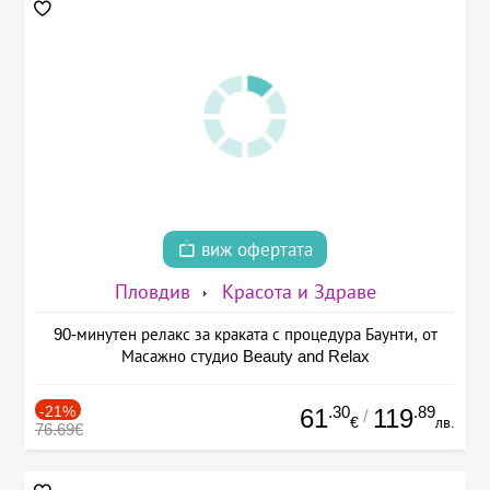
виж офертата
Пловдив
Красота и Здраве
90-минутен релакс за краката с процедура Баунти, от
Масажно студио Beauty and Relax
-21%
.30
.89
61
119
/
€
лв.
76.69€