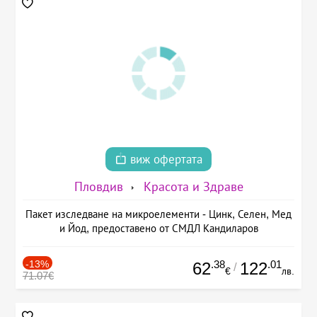
виж офертата
Пловдив
Красота и Здраве
Пакет изследване на микроелементи - Цинк, Селен, Мед
и Йод, предоставено от СМДЛ Кандиларов
-13%
.38
.01
62
122
/
€
лв.
71.07€