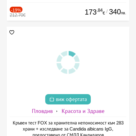
-19%
.84
340
173
/
лв.
€
212.70€
виж офертата
Пловдив
Красота и Здраве
Кръвен тест FOX за хранителна непоносимост към 283
храни + изследване за Candida albicans IgG,
предоставено от СМДЛ Кандиларов