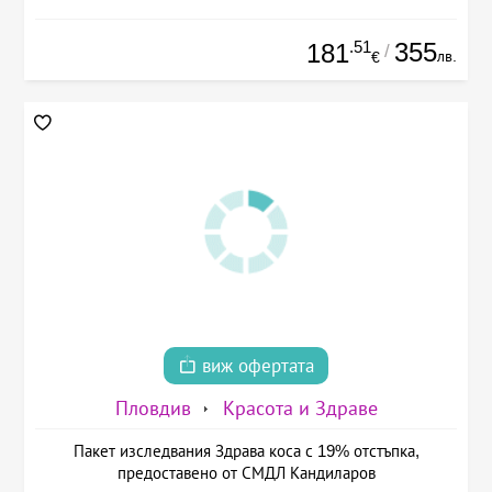
.51
355
181
/
лв.
€
виж офертата
Пловдив
Красота и Здраве
Пакет изследвания Здрава коса с 19% отстъпка,
предоставено от СМДЛ Кандиларов