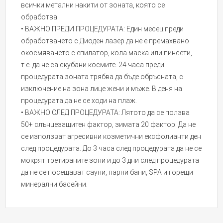
всички метални накити от зоната, която се
обработва.
• ВАЖНО ПРЕДИ ПРОЦЕДУРАТА: Един месец преди
обработването с Диоден лазер да не е премахвано
окосмяването с епилатор, кола маска или пинсети,
т.е. да не са скубани космите. 24 часа преди
процедурата зоната трябва да бъде обръсната, с
изключение на зона лице жени и мъже. В деня на
процедурата да не се ходи на плаж.
• ВАЖНО СЛЕД ПРОЦЕДУРАТА: Лятото да се ползва
50+ слънцезащитен фактор, зимата 20 фактор. Да не
се използват агресивни козметични ексфолианти ден
след процедурата. До 3 часа след процедурата да не се
мокрят третираните зони и до 3 дни след процедурата
да не се посещават сауни, парни бани, SPA и горещи
минерални басейни.