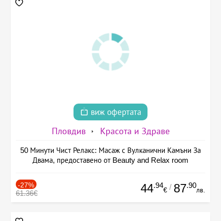
виж офертата
Пловдив
Красота и Здраве
50 Минути Чист Релакс: Масаж с Вулканични Камъни За
Двама, предоставено от Beauty and Relax room
-27%
.94
.90
44
87
/
€
лв.
61.36€