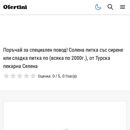
Почивки
Стоки
В града
Всички оферти
Ofertini
Поръчай за специален повод! Солена питка със сирене
или сладка питка по (всяка по 2000г.), от Турска
пекарна Селена
Оценка:
0
/
5
,
0
Глас(а)