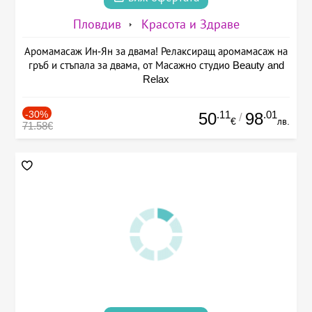
Пловдив
Красота и Здраве
Аромамасаж Ин-Ян за двама! Релаксиращ аромамасаж на
гръб и стъпала за двама, от Масажно студио Beauty and
Relax
-30%
.11
.01
50
98
/
€
лв.
71.58€