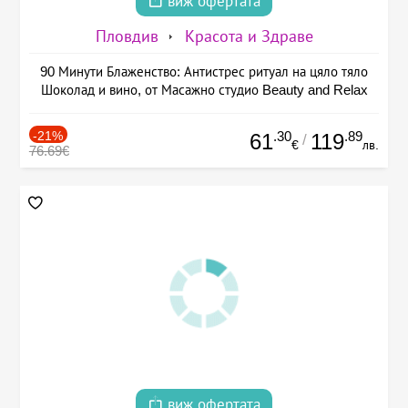
виж офертата
Пловдив
Красота и Здраве
90 Минути Блаженство: Антистрес ритуал на цяло тяло
Шоколад и вино, от Масажно студио Beauty and Relax
-21%
.30
.89
61
119
/
€
лв.
76.69€
виж офертата