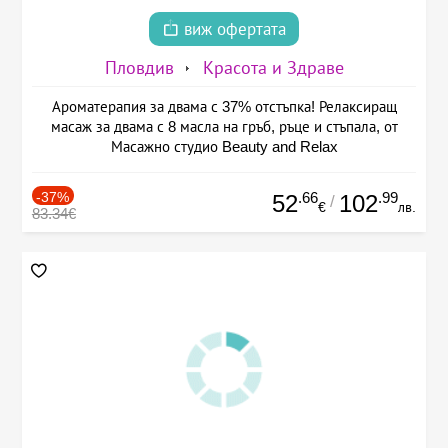
виж офертата
Пловдив
Красота и Здраве
Ароматерапия за двама с 37% отстъпка! Релаксиращ
масаж за двама с 8 масла на гръб, ръце и стъпала, от
Масажно студио Beauty and Relax
-37%
.66
.99
52
102
/
€
лв.
83.34€