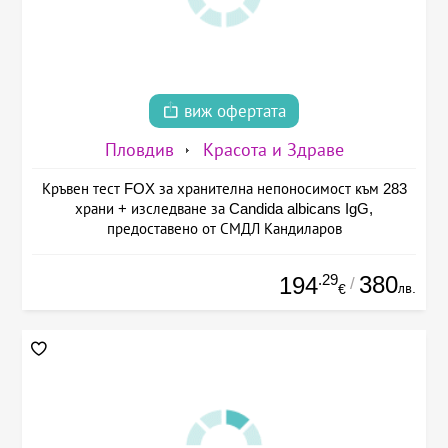
виж офертата
Пловдив
Красота и Здраве
Кръвен тест FOX за хранителна непоносимост към 283
храни + изследване за Candida albicans IgG,
предоставено от СМДЛ Кандиларов
.29
380
194
/
лв.
€