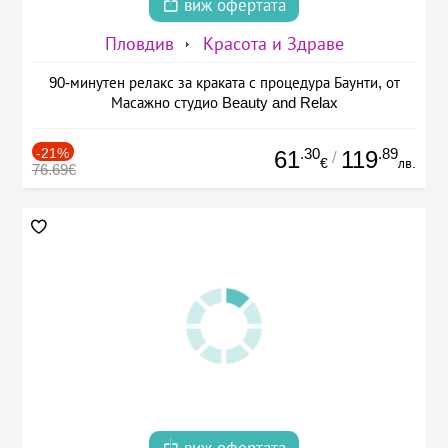
виж офертата
Пловдив
Красота и Здраве
90-минутен релакс за краката с процедура Баунти, от
Масажно студио Beauty and Relax
-21%
.30
.89
61
119
/
€
лв.
76.69€