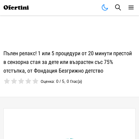
Почивки
Стоки
В града
Всички оферти
Ofertini
Пълен релакс! 1 или 5 процедури от 20 минути престой
в сензорна стая за дете или възрастен със 75%
отстъпка, от Фондация Безгрижно детство
Оценка:
0
/
5
,
0
Глас(а)