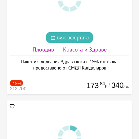
виж офертата
Пловдив
Красота и Здраве
Пакет изследвания Здрава коса с 19% отстъпка,
предоставено от СМДЛ Кандиларов
-19%
.84
340
173
/
лв.
€
212.70€