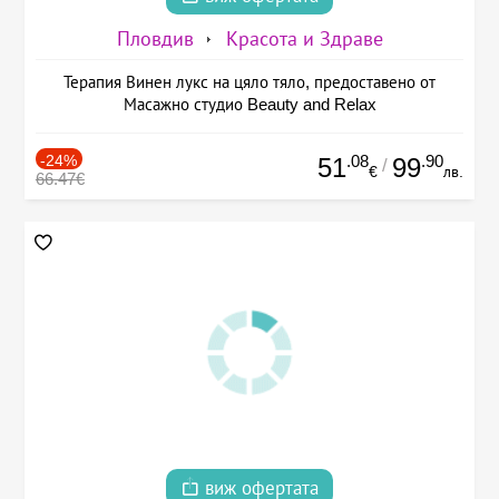
Пловдив
Красота и Здраве
Терапия Винен лукс на цяло тяло, предоставено от
Масажно студио Beauty and Relax
-24%
.08
.90
51
99
/
€
лв.
66.47€
виж офертата