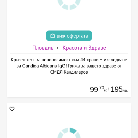
виж офертата
Пловдив
Красота и Здраве
Кръвен тест за непоносимост към 44 храни + изследване
за Candida Albicans IgG! Грижа за вашето здраве от
СМДЛ Кандиларов
.70
195
99
/
лв.
€