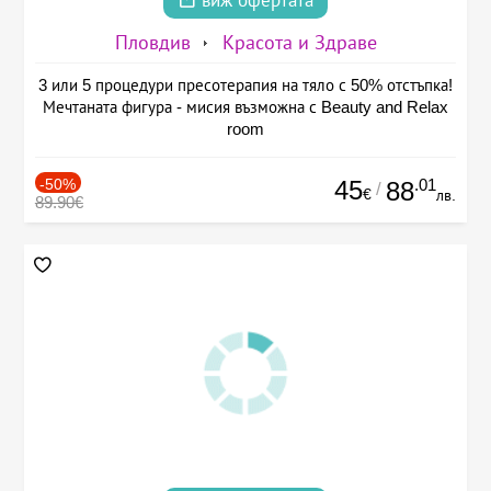
виж офертата
Пловдив
Красота и Здраве
3 или 5 процедури пресотерапия на тяло с 50% отстъпка!
Мечтаната фигура - мисия възможна с Beauty and Relax
room
-50%
45
.01
88
/
€
лв.
89.90€