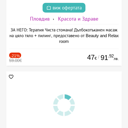
виж офертата
Пловдив
Красота и Здраве
ЗА НЕГО: Терапия Чиста стомана! Дълбокотъканен масаж
на цяло тяло + пилинг, предоставено от Beauty and Relax
room
-21%
47
.92
91
/
€
лв.
59.00€