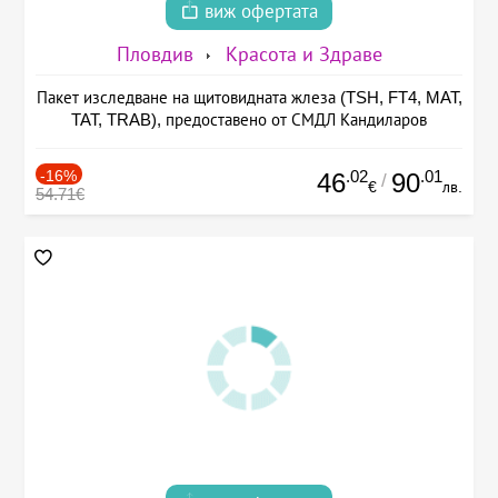
виж офертата
Пловдив
Красота и Здраве
Пакет изследване на щитовидната жлеза (TSH, FT4, MAT,
TAT, TRAB), предоставено от СМДЛ Кандиларов
-16%
.02
.01
46
90
/
€
лв.
54.71€