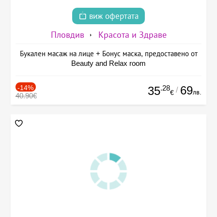
виж офертата
Пловдив
Красота и Здраве
Букален масаж на лице + Бонус маска, предоставено от
Beauty and Relax room
-14%
.28
69
35
/
лв.
€
40.90€