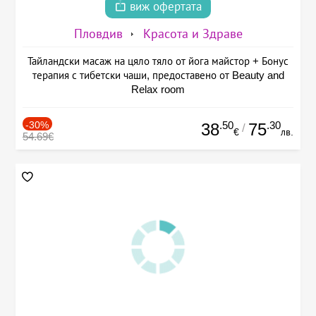
виж офертата
Пловдив
Красота и Здраве
Тайландски масаж на цяло тяло от йога майстор + Бонус
терапия с тибетски чаши, предоставено от Beauty and
Relax room
-30%
.50
.30
38
75
/
€
лв.
54.69€