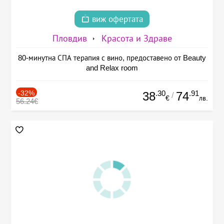
виж офертата
Пловдив
Красота и Здраве
80-минутна СПА терапия с вино, предоставено от Beauty
and Relax room
-32%
.30
.91
38
74
/
€
лв.
56.24€