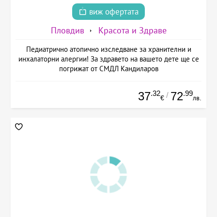
виж офертата
Пловдив
Красота и Здраве
Педиатрично атопично изследване за хранителни и
инхалаторни алергии! За здравето на вашето дете ще се
погрижат от СМДЛ Кандиларов
.32
.99
37
72
/
€
лв.