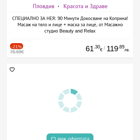
Пловдив
Красота и Здраве
СПЕЦИАЛНО ЗА НЕЯ: 90 Минути Докосване на Коприна!
Масаж на тяло и лице + маска за лице, от Масажно
студио Beauty and Relax
-21%
.30
.89
61
119
/
€
лв.
76.69€
виж офертата