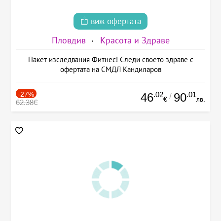
виж офертата
Пловдив
Красота и Здраве
Пакет изследвания Фитнес! Следи своето здраве с
офертата на СМДЛ Кандиларов
-27%
.02
.01
46
90
/
€
лв.
62.38€