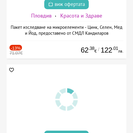
виж офертата
Пловдив
Красота и Здраве
Пакет изследване на микроелементи - Цинк, Селен, Мед
и Йод, предоставено от СМДЛ Кандиларов
-13%
.38
.01
62
122
/
€
лв.
71.07€