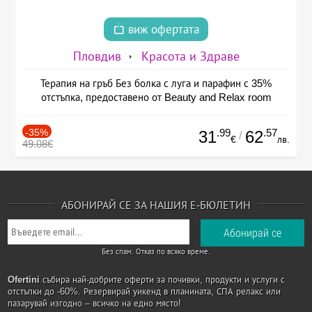
виж офертата
Пловдив
Красота и Здраве
Терапия на гръб Без болка с луга и парафин с 35%
отстъпка, предоставено от Beauty and Relax room
-35%
.99
.57
31
62
/
€
лв.
49.08€
АБОНИРАЙ СЕ ЗА НАШИЯ Е-БЮЛЕТИН
Без спам. Отказ по всяко време.
Ofertini
събира най-добрите оферти за почивки, продукти и услуги с
отстъпки до -60%. Резервирай уикенд в планината, СПА релакс или
пазарувай изгодно – всичко на едно място!