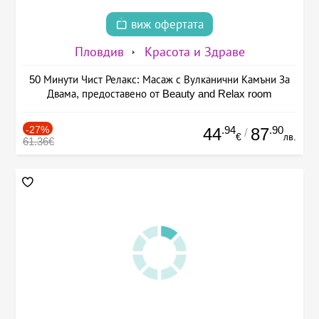
виж офертата
Пловдив
Красота и Здраве
50 Минути Чист Релакс: Масаж с Вулканични Камъни За
Двама, предоставено от Beauty and Relax room
-27%
.94
.90
44
87
/
€
лв.
61.36€