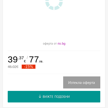
оферта от
rio.bg
39
77
/
.37
€
лв.
46.02
€
-15%
Изтекла оферта
ВИЖТЕ ПОДОБНИ