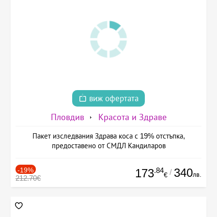
виж офертата
Пловдив
Красота и Здраве
Пакет изследвания Здрава коса с 19% отстъпка,
предоставено от СМДЛ Кандиларов
-19%
.84
340
173
/
лв.
€
212.70€