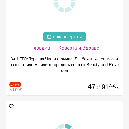
виж офертата
Пловдив
Красота и Здраве
ЗА НЕГО: Терапия Чиста стомана! Дълбокотъканен масаж
на цяло тяло + пилинг, предоставено от Beauty and Relax
room
-21%
47
.92
91
/
€
лв.
59.00€