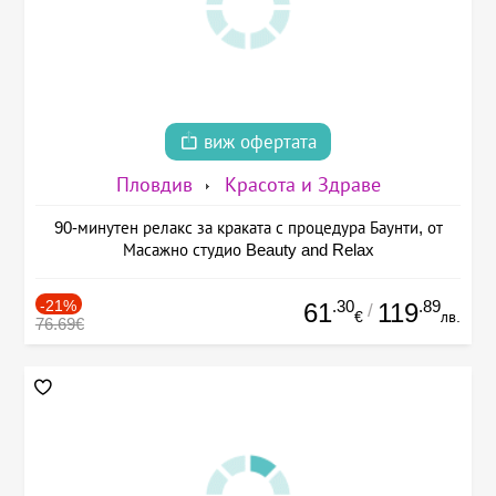
виж офертата
Пловдив
Красота и Здраве
90-минутен релакс за краката с процедура Баунти, от
Масажно студио Beauty and Relax
-21%
.30
.89
61
119
/
€
лв.
76.69€