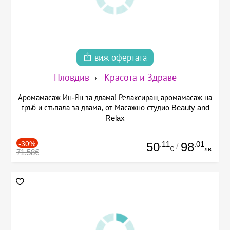
виж офертата
Пловдив
Красота и Здраве
Аромамасаж Ин-Ян за двама! Релаксиращ аромамасаж на
гръб и стъпала за двама, от Масажно студио Beauty and
Relax
-30%
.11
.01
50
98
/
€
лв.
71.58€