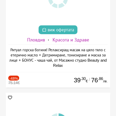
виж офертата
Пловдив
Красота и Здраве
Ритуал горска богиня! Релаксиращ масаж на цяло тяло с
етерично масло + Дегримиране, тонизиране и маска за
лице + БОНУС - чаша чай, от Масажно студио Beauty and
Relax
-48%
.30
.86
39
76
/
€
лв.
75.14€