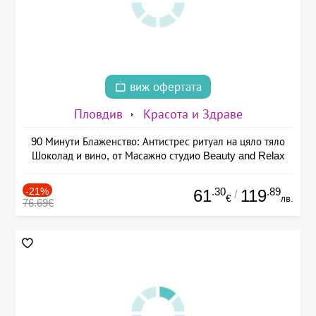
виж офертата
Пловдив
Красота и Здраве
90 Минути Блаженство: Антистрес ритуал на цяло тяло
Шоколад и вино, от Масажно студио Beauty and Relax
-21%
.30
.89
61
119
/
€
лв.
76.69€