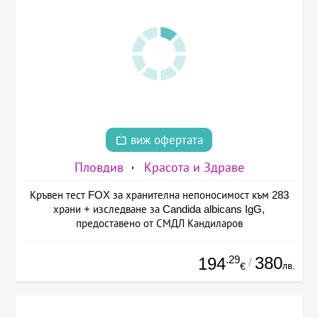
виж офертата
Пловдив
Красота и Здраве
Кръвен тест FOX за хранителна непоносимост към 283
храни + изследване за Candida albicans IgG,
предоставено от СМДЛ Кандиларов
.29
380
194
/
лв.
€