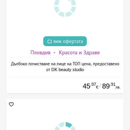
виж офертата
Пловдив
Красота и Здраве
Дълбоко почистване на лице на ТОП цена, предоставено
от DK beauty studio
.97
.91
45
89
/
€
лв.