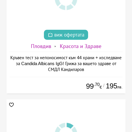
виж офертата
Пловдив
Красота и Здраве
Кръвен тест за непоносимост към 44 храни + изследване
за Candida Albicans IgG! Грижа за вашето здраве от
СМДЛ Кандиларов
.70
195
99
/
лв.
€