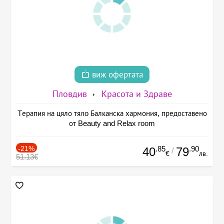
виж офертата
Пловдив
Красота и Здраве
Tерапия на цяло тялo Балканска хармония, предоставено
от Beauty and Relax room
-21%
.85
.90
40
79
/
€
лв.
51.13€