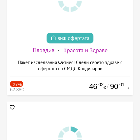
виж офертата
Пловдив
Красота и Здраве
Пакет изследвания Фитнес! Следи своето здраве с
офертата на СМДЛ Кандиларов
-27%
.02
.01
46
90
/
€
лв.
62.38€