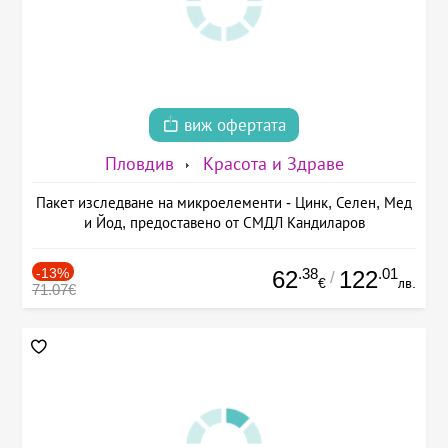
виж офертата
Пловдив
Красота и Здраве
Пакет изследване на микроелементи - Цинк, Селен, Мед
и Йод, предоставено от СМДЛ Кандиларов
-13%
.38
.01
62
122
/
€
лв.
71.07€