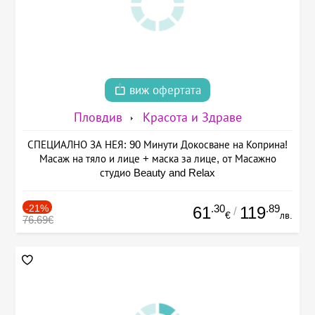
виж офертата
Пловдив
Красота и Здраве
СПЕЦИАЛНО ЗА НЕЯ: 90 Минути Докосване на Коприна!
Масаж на тяло и лице + маска за лице, от Масажно
студио Beauty and Relax
-21%
.30
.89
61
119
/
€
лв.
76.69€