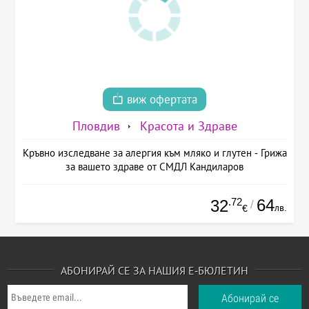
виж офертата
Пловдив
Красота и Здраве
Кръвно изследване за алергия към мляко и глутен - Грижа
за вашето здраве от СМДЛ Кандиларов
.72
64
32
/
лв.
€
АБОНИРАЙ СЕ ЗА НАШИЯ Е-БЮЛЕТИН