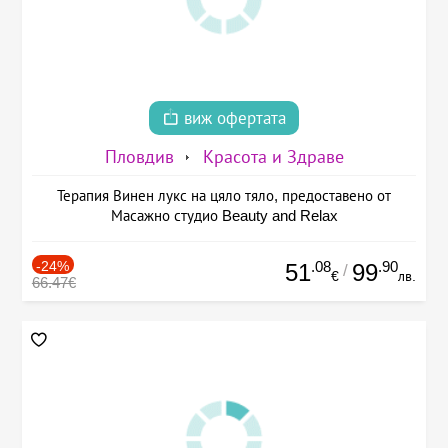
виж офертата
Пловдив
Красота и Здраве
Терапия Винен лукс на цяло тяло, предоставено от
Масажно студио Beauty and Relax
-24%
.08
.90
51
99
/
€
лв.
66.47€