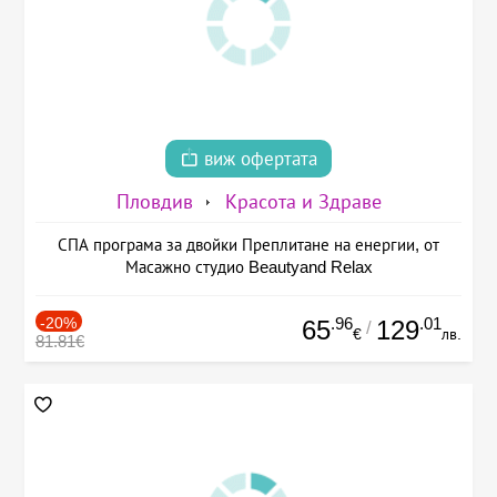
виж офертата
Пловдив
Красота и Здраве
СПА програма за двойки Преплитане на енергии, от
Масажно студио Beautyand Relax
-20%
.96
.01
65
129
/
€
лв.
81.81€