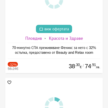
виж офертата
Пловдив
Красота и Здраве
70-минутно СПА преживяване Феникс за него с 32%
остъпка, предоставено от Beauty and Relax room
-32%
.30
.91
38
74
/
€
лв.
56.24€