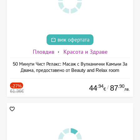
виж офертата
Пловдив
Красота и Здраве
50 Минути Чист Релакс: Масаж с Вулканични Камъни За
Двама, предоставено от Beauty and Relax room
-27%
.94
.90
44
87
/
€
лв.
61.36€