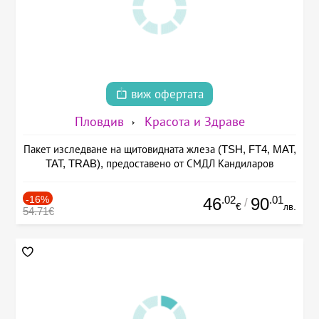
виж офертата
Пловдив
Красота и Здраве
Пакет изследване на щитовидната жлеза (TSH, FT4, MAT,
TAT, TRAB), предоставено от СМДЛ Кандиларов
-16%
.02
.01
46
90
/
€
лв.
54.71€