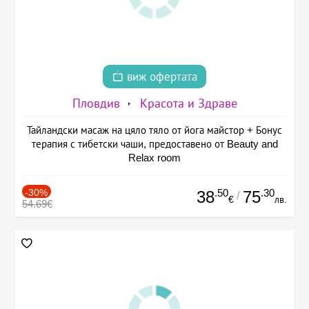
виж офертата
Пловдив
Красота и Здраве
Тайландски масаж на цяло тяло от йога майстор + Бонус
терапия с тибетски чаши, предоставено от Beauty and
Relax room
-30%
.50
.30
38
75
/
€
лв.
54.69€