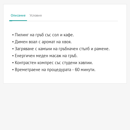
Описание
Условия
• Пилинг на гръб със сол и кафе.
• Димен воал с аромат на хвоя.
• Загряване с камъни на гръбначен стълб и рамене.
• Енергичен меден масаж на гръб.
• Контрастен компрес със студени хавлии.
• Времетраене на процедурата - 60 минути.