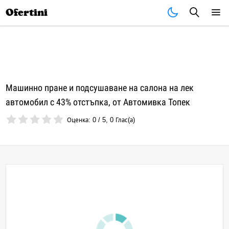
Почивки
Стоки
В града
Всички оферти
Ofertini
Машинно пране и подсушаване на салона на лек
автомобил с 43% отстъпка, от Автомивка Топек
Оценка:
0
/
5
,
0
Глас(а)