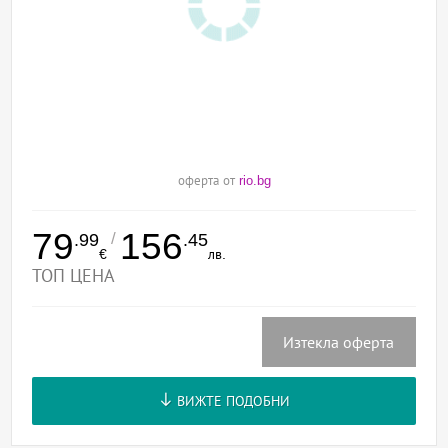
оферта от
rio.bg
79
156
/
.99
.45
€
лв.
ТОП ЦЕНА
Изтекла оферта
ВИЖТЕ ПОДОБНИ