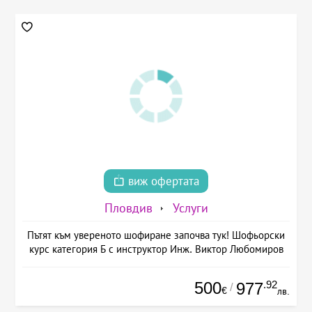
виж офертата
Пловдив
Услуги
Пътят към увереното шофиране започва тук! Шофьорски
курс категория Б с инструктор Инж. Виктор Любомиров
500
.92
977
/
€
лв.