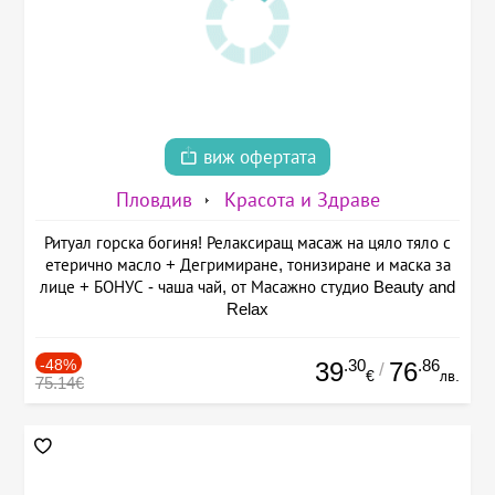
виж офертата
Пловдив
Красота и Здраве
Ритуал горска богиня! Релаксиращ масаж на цяло тяло с
етерично масло + Дегримиране, тонизиране и маска за
лице + БОНУС - чаша чай, от Масажно студио Beauty and
Relax
-48%
.30
.86
39
76
/
€
лв.
75.14€