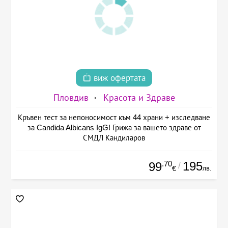
виж офертата
Пловдив
Красота и Здраве
Кръвен тест за непоносимост към 44 храни + изследване
за Candida Albicans IgG! Грижа за вашето здраве от
СМДЛ Кандиларов
.70
195
99
/
лв.
€