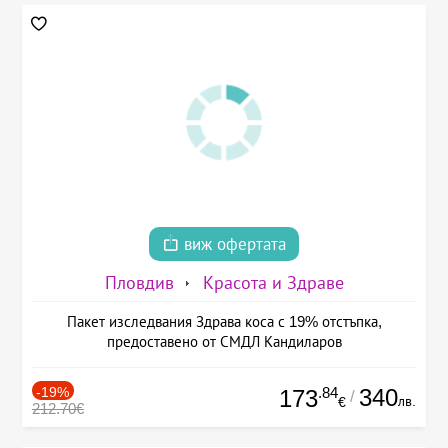
виж офертата
Пловдив
Красота и Здраве
Пакет изследвания Здрава коса с 19% отстъпка,
предоставено от СМДЛ Кандиларов
-19%
.84
340
173
/
лв.
€
212.70€