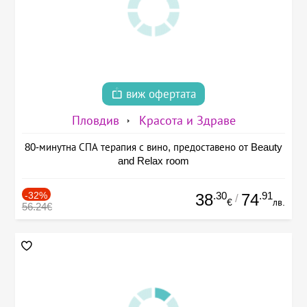
виж офертата
Пловдив
Красота и Здраве
80-минутна СПА терапия с вино, предоставено от Beauty
and Relax room
-32%
.30
.91
38
74
/
€
лв.
56.24€