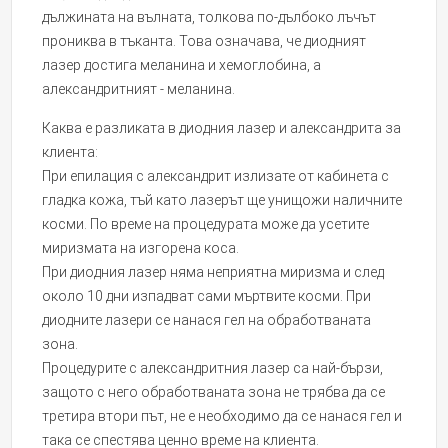
дължината на вълната, толкова по-дълбоко лъчът
прониква в тъканта. Това означава, че диодният
лазер достига меланина и хемоглобина, а
александритният - меланина.
Каква е разликата в диодния лазер и александрита за
клиента:
При епилация с александрит излизате от кабинета с
гладка кожа, тъй като лазерът ще унищожи наличните
косми. По време на процедурата може да усетите
миризмата на изгорена коса.
При диодния лазер няма неприятна миризма и след
около 10 дни изпадват сами мъртвите косми. При
диодните лазери се нанася гел на обработваната
зона.
Процедурите с александритния лазер са най-бързи,
защото с него обработваната зона не трябва да се
третира втори път, не е необходимо да се нанася гел и
така се спестява ценно време на клиента.