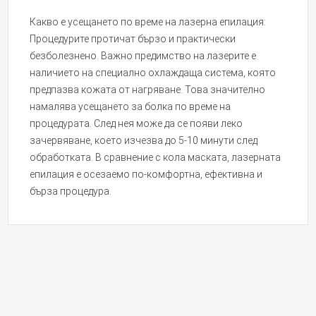
Какво е усещането по време на лазерна епилация:
Процедурите протичат бързо и практически
безболезнено. Важно предимство на лазерите е
наличието на специално охлаждаща система, която
предпазва кожата от нагряване. Това значително
намалява усещането за болка по време на
процедурата. След нея може да се появи леко
зачервяване, което изчезва до 5-10 минути след
обработката. В сравнение с кола маската, лазерната
епилация е осезаемо по-комфортна, ефективна и
бърза процедура.