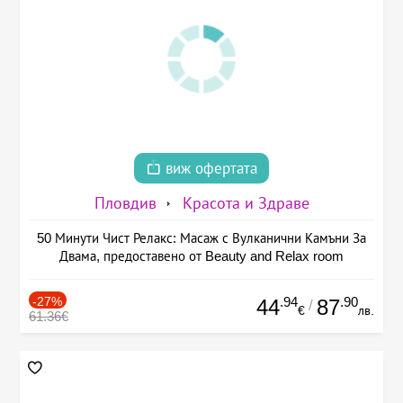
виж офертата
Пловдив
Красота и Здраве
50 Минути Чист Релакс: Масаж с Вулканични Камъни За
Двама, предоставено от Beauty and Relax room
-27%
.94
.90
44
87
/
€
лв.
61.36€