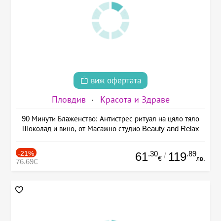
виж офертата
Пловдив
Красота и Здраве
90 Минути Блаженство: Антистрес ритуал на цяло тяло
Шоколад и вино, от Масажно студио Beauty and Relax
-21%
.30
.89
61
119
/
€
лв.
76.69€