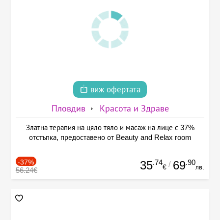
виж офертата
Пловдив
Красота и Здраве
Златна терапия на цяло тяло и масаж на лице с 37%
отстъпка, предоставено от Beauty and Relax room
-37%
.74
.90
35
69
/
€
лв.
56.24€