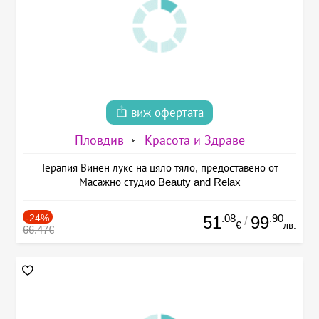
виж офертата
Пловдив
Красота и Здраве
Терапия Винен лукс на цяло тяло, предоставено от
Масажно студио Beauty and Relax
-24%
.08
.90
51
99
/
€
лв.
66.47€