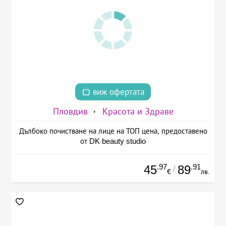
виж офертата
Пловдив
Красота и Здраве
Дълбоко почистване на лице на ТОП цена, предоставено
от DK beauty studio
.97
.91
45
89
/
€
лв.