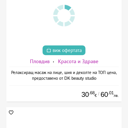
виж офертата
Пловдив
Красота и Здраве
Релаксиращ масаж на лице, шия и деколте на ТОП цена,
предоставено от DK beauty studio
.68
.01
30
60
/
€
лв.