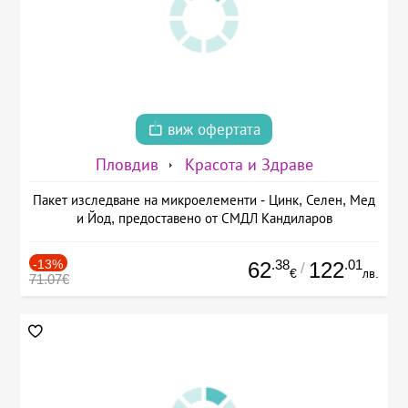
виж офертата
Пловдив
Красота и Здраве
Пакет изследване на микроелементи - Цинк, Селен, Мед
и Йод, предоставено от СМДЛ Кандиларов
-13%
.38
.01
62
122
/
€
лв.
71.07€