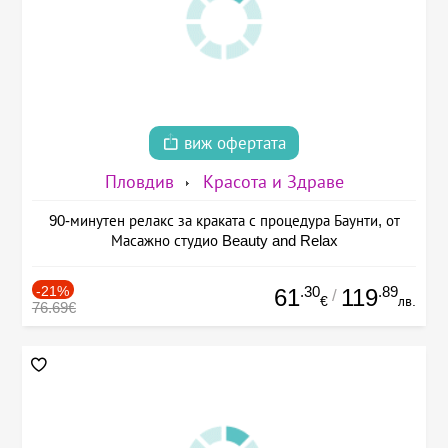
виж офертата
Пловдив
Красота и Здраве
90-минутен релакс за краката с процедура Баунти, от
Масажно студио Beauty and Relax
-21%
.30
.89
61
119
/
€
лв.
76.69€