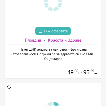
виж офертата
Пловдив
Красота и Здраве
Пакет ДНК анализ за лактозна и фруктозна
нетолерантност! Погрижи се за здравето си със СМДЛ
Кандиларов
.08
.99
49
95
/
€
лв.