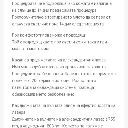
Процедурата не е подходяща, ако кожата е излагана
на слънце до 14 дни преди самата процедура.
Препоръчително е третираното място да се пази от
слънчева светлина поне 14 дни след епилацията.
При кои фототипове кожа е подходящ:
Той е подходящ както при светли кожи, така и при
много тъмни такива.
Какви са предимствата на александритния лазер:
Има много добра степен на проникване в кожата.
Процедурите са безопасни. Лазерната платформа има
повече от 20-годишна история. Разполага с
патентована охлаждаща система, правеща
обезкосмяването безболезнено.
Как дължината на вълната влияе на ефективността на
лазера:
Дължината на вълната на александритния лазер е 755
nm, а на диодния - 808 nm. Колкото по-голяма е