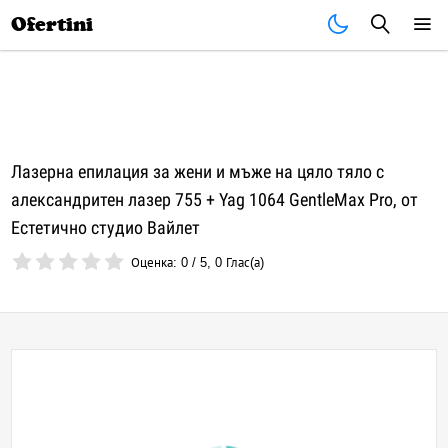
Почивки
Стоки
В града
Всички оферти
Ofertini
Лазерна епилация за жени и мъже на цяло тяло с
александритен лазер 755 + Yag 1064 GentleMax Pro, от
Естетично студио Вайлет
Оценка:
0
/
5
,
0
Глас(а)