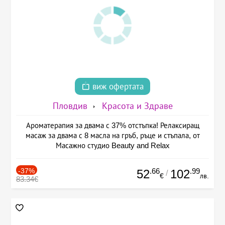
виж офертата
Пловдив
Красота и Здраве
Ароматерапия за двама с 37% отстъпка! Релаксиращ
масаж за двама с 8 масла на гръб, ръце и стъпала, от
Масажно студио Beauty and Relax
-37%
.66
.99
52
102
/
€
лв.
83.34€