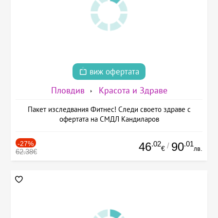
виж офертата
Пловдив
Красота и Здраве
Пакет изследвания Фитнес! Следи своето здраве с
офертата на СМДЛ Кандиларов
-27%
.02
.01
46
90
/
€
лв.
62.38€