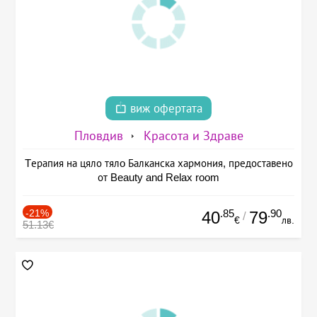
виж офертата
Пловдив
Красота и Здраве
Tерапия на цяло тялo Балканска хармония, предоставено
от Beauty and Relax room
-21%
.85
.90
40
79
/
€
лв.
51.13€