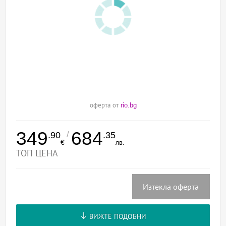
оферта от
rio.bg
349
684
/
.90
.35
€
лв.
ТОП ЦЕНА
Изтекла оферта
ВИЖТЕ ПОДОБНИ