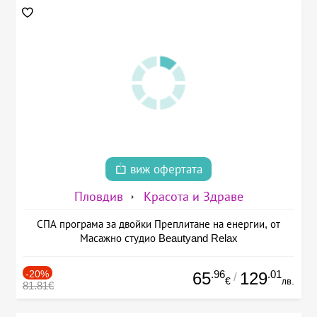
виж офертата
Пловдив
Красота и Здраве
СПА програма за двойки Преплитане на енергии, от
Масажно студио Beautyand Relax
-20%
.96
.01
65
129
/
€
лв.
81.81€