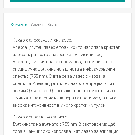
Описание
Условия
Карта
Какво е александритен лазер:
Александритен лазер е този, който използва кристал
александрит като лазерен източник или среда.
Александритният лазер произвежда светлина със
специфична дължина на вълната в инфрачервения
спектър (755 nm). Счита се за лазер с червена
светлина. Александритните лазери се предлагат и в
режим Q-switched. Q-превключването се отнася до
техниката за каране на лазера да произвежда лъч с
висока интензивност в много кратки импулси.
Какво е характерно за него:
Дължината на вълната е 755 nm. В световен мащаб
това е най-широко използваният лазер за епилация.