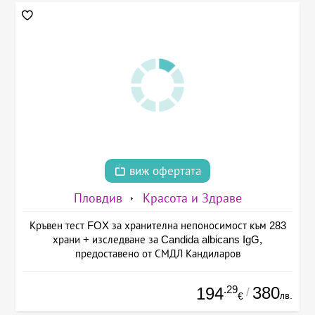
виж офертата
Пловдив
Красота и Здраве
Кръвен тест FOX за хранителна непоносимост към 283
храни + изследване за Candida albicans IgG,
предоставено от СМДЛ Кандиларов
.29
380
194
/
лв.
€