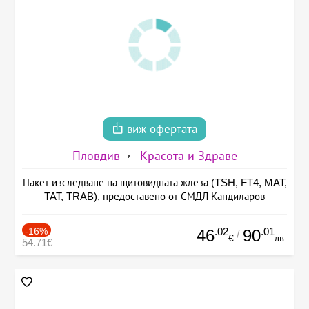
виж офертата
Пловдив
Красота и Здраве
Пакет изследване на щитовидната жлеза (TSH, FT4, MAT,
TAT, TRAB), предоставено от СМДЛ Кандиларов
-16%
.02
.01
46
90
/
€
лв.
54.71€