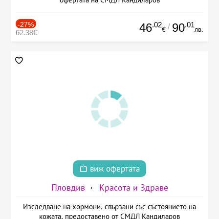
-27%
.02
.01
46
90
/
€
лв.
62.38€
виж офертата
Пловдив
Красота и Здраве
Изследване на хормони, свързани със състоянието на
кожата, предоставено от СМДЛ Кандиларов