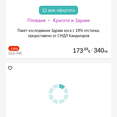
виж офертата
Пловдив
Красота и Здраве
Пакет изследвания Здрава коса с 19% отстъпка,
предоставено от СМДЛ Кандиларов
-19%
.84
340
173
/
лв.
€
212.70€