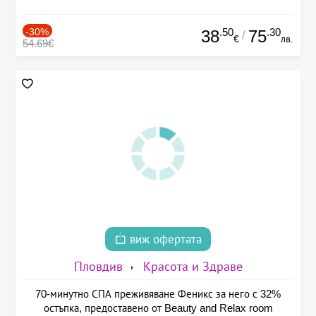
-30%
.50
.30
38
75
/
€
лв.
54.69€
виж офертата
Пловдив
Красота и Здраве
70-минутно СПА преживяване Феникс за него с 32%
остъпка, предоставено от Beauty and Relax room