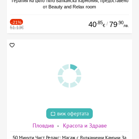
Tерапия на цяло тялo Балканска хармония, предоставено
от Beauty and Relax room
-21%
.85
.90
40
79
/
€
лв.
51.13€
виж офертата
Пловдив
Красота и Здраве
50 Минути Чист Релакс: Масаж с Вулканични Камъни За