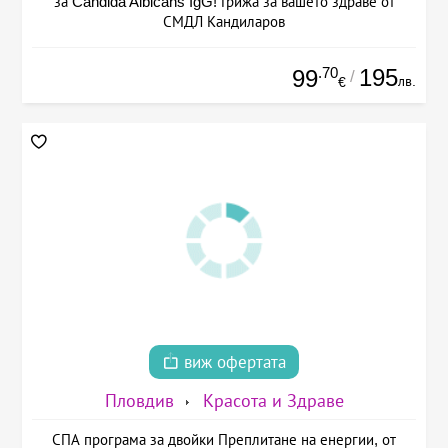
за Candida Albicans IgG! Грижа за вашето здраве от
СМДЛ Кандиларов
.70
195
99
/
лв.
€
виж офертата
Пловдив
Красота и Здраве
СПА програма за двойки Преплитане на енергии, от