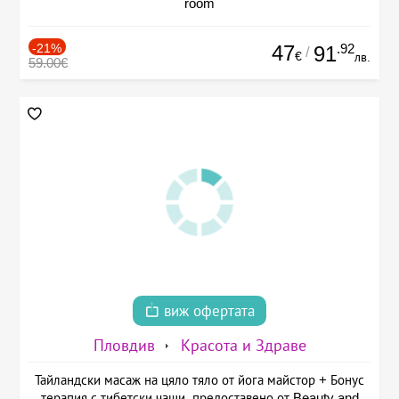
room
-21%
47
.92
91
/
€
лв.
59.00€
виж офертата
Пловдив
Красота и Здраве
Тайландски масаж на цяло тяло от йога майстор + Бонус
терапия с тибетски чаши, предоставено от Beauty and