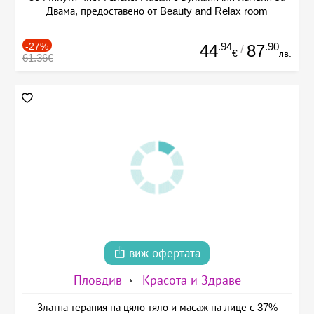
Двама, предоставено от Beauty and Relax room
-27%
.94
.90
44
87
/
€
лв.
61.36€
виж офертата
Пловдив
Красота и Здраве
Златна терапия на цяло тяло и масаж на лице с 37%