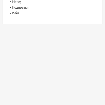
• Месо;
• Подправки;
• Гъби.