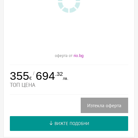
оферта от
rio.bg
355
694
/
.32
€
лв.
ТОП ЦЕНА
Изтекла оферта
ВИЖТЕ ПОДОБНИ