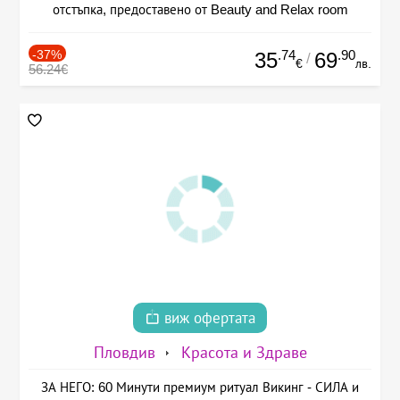
отстъпка, предоставено от Beauty and Relax room
-37%
.74
.90
35
69
/
€
лв.
56.24€
виж офертата
Пловдив
Красота и Здраве
ЗА НЕГО: 60 Минути премиум ритуал Викинг - СИЛА и