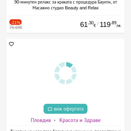
90-минутен релакс за краката с процедура Баунти, от
Масажно студио Beauty and Relax
-21%
.30
.89
61
119
/
€
лв.
76.69€
виж офертата
Пловдив
Красота и Здраве