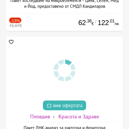
Пакет изследване на микроелементи - Цинк, Селен, Мед
и Йод, предоставено от СМДЛ Кандиларов
-13%
.38
.01
62
122
/
€
лв.
71.07€
виж офертата
Пловдив
Красота и Здраве
Пакет ДНК анализ за лактозна и фруктозна