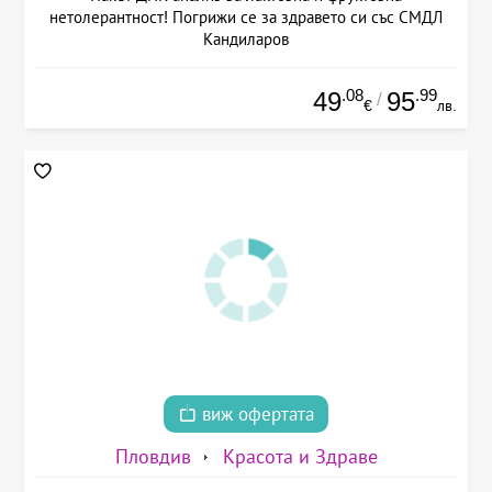
нетолерантност! Погрижи се за здравето си със СМДЛ
Кандиларов
.08
.99
49
95
/
€
лв.
виж офертата
Пловдив
Красота и Здраве