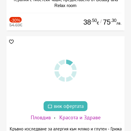
Relax room
-30%
.50
.30
38
75
/
€
лв.
54.69€
виж офертата
Пловдив
Красота и Здраве
Кръвно изследване за алергия към мляко и глутен - Грижа