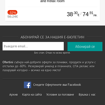
and Relax room
-32%
.30
.91
38
74
/
€
лв.
56.24€
АБОНИРАЙ СЕ ЗА НАШИЯ Е-БЮЛЕТИН
Без спам. Отказ по всяко време.
Ofertini
събира най-добрите оферти за почивки, продукти и услуги с
отстъпки до -60%. Резервирай уикенд в планината, СПА релакс или
пазарувай изгодно – всичко на едно място!
Следете Офертините във Facebook
Архив
Карта на сайта
Условия за ползване
Връзка с нас