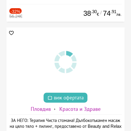
-32%
.30
.91
38
74
/
€
лв.
56.24€
виж офертата
Пловдив
Красота и Здраве
ЗА НЕГО: Терапия Чиста стомана! Дълбокотъканен масаж
на цяло тяло + пилинг, предоставено от Beauty and Relax