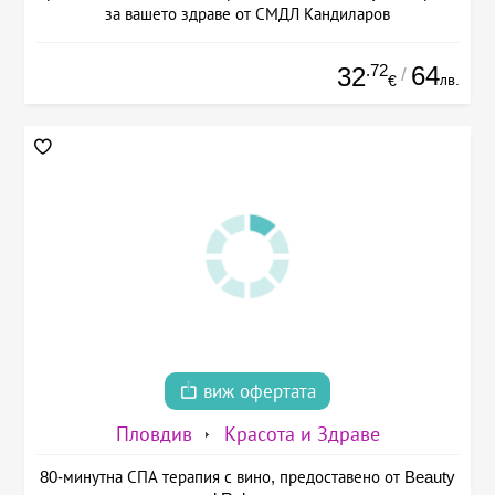
за вашето здраве от СМДЛ Кандиларов
.72
64
32
/
лв.
€
виж офертата
Пловдив
Красота и Здраве
80-минутна СПА терапия с вино, предоставено от Beauty