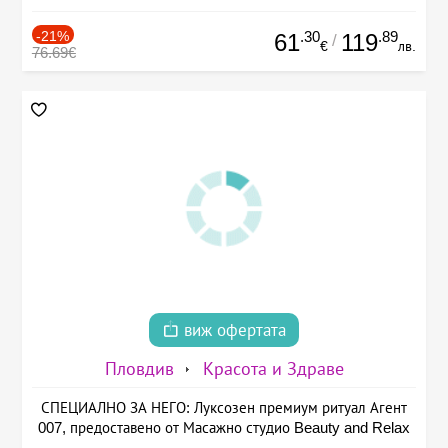
-21%
.30
.89
61
119
/
€
лв.
76.69€
виж офертата
Пловдив
Красота и Здраве
СПЕЦИАЛНО ЗА НЕГО: Луксозен премиум ритуал Агент
007, предоставено от Масажно студио Beauty and Relax