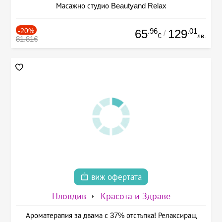
Масажно студио Beautyand Relax
-20%
.96
.01
65
129
/
€
лв.
81.81€
виж офертата
Пловдив
Красота и Здраве
Ароматерапия за двама с 37% отстъпка! Релаксиращ