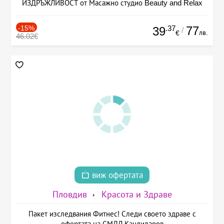
ИЗДРЪЖЛИВОСТ от Масажно студио Beauty and Relax
-15%
.37
77
39
/
лв.
€
46.02€
виж офертата
Пловдив
Красота и Здраве
Пакет изследвания Фитнес! Следи своето здраве с
офертата на СМДЛ Кандиларов