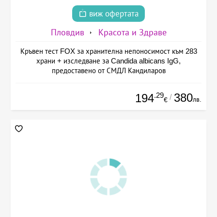
виж офертата
Пловдив
Красота и Здраве
Кръвен тест FOX за хранителна непоносимост към 283
храни + изследване за Candida albicans IgG,
предоставено от СМДЛ Кандиларов
.29
380
194
/
лв.
€