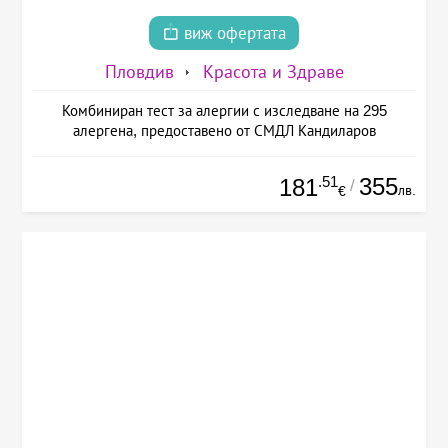
виж офертата
Пловдив
Красота и Здраве
Комбиниран тест за алергии с изследване на 295
алергена, предоставено от СМДЛ Кандиларов
.51
355
181
/
лв.
€