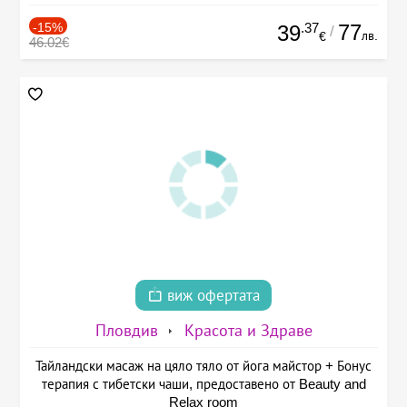
-15%
.37
77
39
/
лв.
€
46.02€
виж офертата
Пловдив
Красота и Здраве
Тайландски масаж на цяло тяло от йога майстор + Бонус
терапия с тибетски чаши, предоставено от Beauty and
Relax room