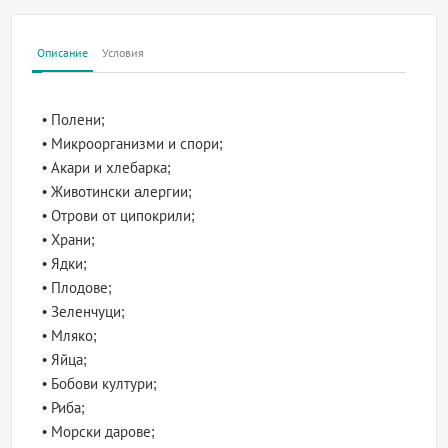
Описание
Условия
• Полени;
• Микроорганизми и спори;
• Акари и хлебарка;
• Животински aлергии;
• Отрови от ципокрили;
• Храни;
• Ядки;
• Плодове;
• Зеленчуци;
• Мляко;
• Яйца;
• Бобови култури;
• Риба;
• Морски дарове;