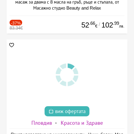
масаж за двама с 8 масла на гръб, ръце и стъпала, от
Масажно студио Beauty and Relax
-37%
.66
.99
52
102
/
€
лв.
83.34€
виж офертата
Пловдив
Красота и Здраве