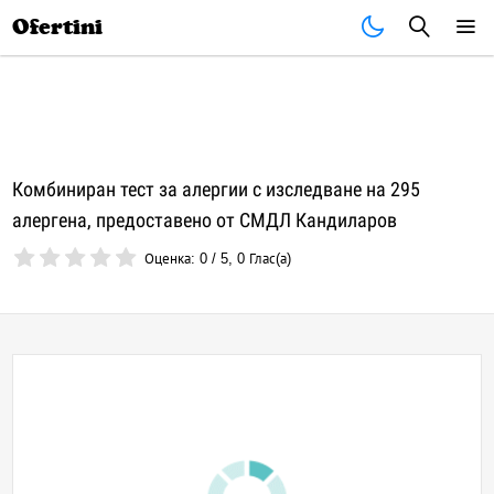
Почивки
Стоки
В града
Всички оферти
Ofertini
Комбиниран тест за алергии с изследване на 295
алергена, предоставено от СМДЛ Кандиларов
Оценка:
0
/
5
,
0
Глас(а)