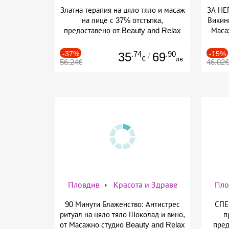
Златна терапия на цяло тяло и масаж
ЗА НЕ
на лице с 37% отстъпка,
Викин
предоставено от Beauty and Relax
Маса
room
-37%
.74
.90
-15%
35
69
/
€
лв.
56.24€
46.02€
Пловдив
Красота и Здраве
Пло
90 Минути Блаженство: Антистрес
СПЕ
ритуал на цяло тяло Шоколад и вино,
п
от Масажно студио Beauty and Relax
пред