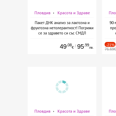
Пловдив
Красота и Здраве
Пло
Пакет ДНК анализ за лактозна и
90-
фруктозна нетолерантност! Погрижи
про
се за здравето си със СМДЛ
Кандиларов
.08
.99
-21%
49
95
/
€
лв.
76.69€
Пловдив
Красота и Здраве
Пло