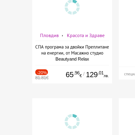
Пловдив
Красота и Здраве
СПА програма за двойки Преплитане
на енергии, от Масажно студио
Beautyand Relax
-20%
.96
.01
65
129
/
специ
€
лв.
81.81€