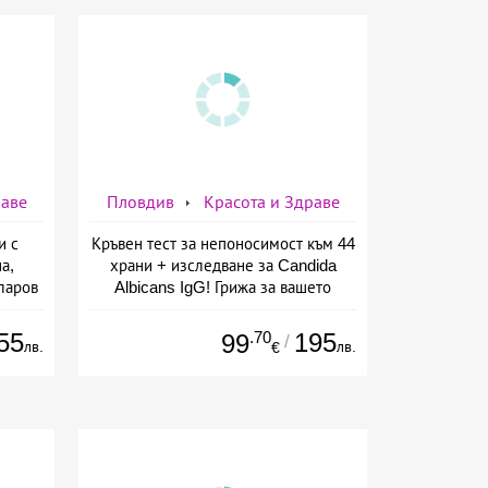
раве
Пловдив
Красота и Здраве
и с
Кръвен тест за непоносимост към 44
а,
храни + изследване за Candida
ларов
Albicans IgG! Грижа за вашето
здраве от СМДЛ Кандиларов
55
.70
195
99
/
лв.
лв.
€