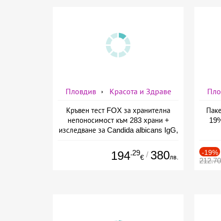
Пловдив
Красота и Здраве
Пло
Кръвен тест FOX за хранителна
Паке
непоносимост към 283 храни +
19%
изследване за Candida albicans IgG,
предоставено от СМДЛ Кандиларов
.29
380
-19%
194
/
лв.
€
212.7