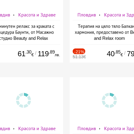
вдив
Красота и Здраве
Пловдив
Красота и Зд
минутен релакс за краката с
Tерапия на цяло тялo Балка
цедура Баунти, от Масажно
хармония, предоставено от B
студио Beauty and Relax
and Relax room
.30
.89
-21%
.85
61
119
40
7
/
/
€
лв.
€
51.13€
вдив
Красота и Здраве
Пловдив
Красота и Зд