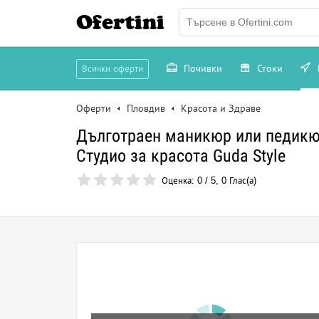
Ofertini
Почивки
Стоки
Всички оферти
Оферти
Пловдив
Красота и Здраве
Дълготраен маникюр или педикюр 
Студио за красота Guda Style
Оценка:
0
/
5
,
0
Глас(а)