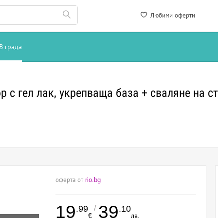
Любими оферти
В града
с гел лак, укрепваща база + сваляне на ст
оферта от
rio.bg
19
39
/
.99
.10
€
лв.