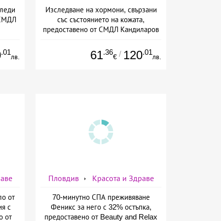
Следи
Изследване на хормони, свързани
 СМДЛ
със състоянието на кожата,
предоставено от СМДЛ Кандиларов
.01
.36
.01
0
61
120
/
лв.
€
лв.
раве
Пловдив
Красота и Здраве
ло от
70-минутно СПА преживяване
ия с
Феникс за него с 32% остъпка,
о от
предоставено от Beauty and Relax