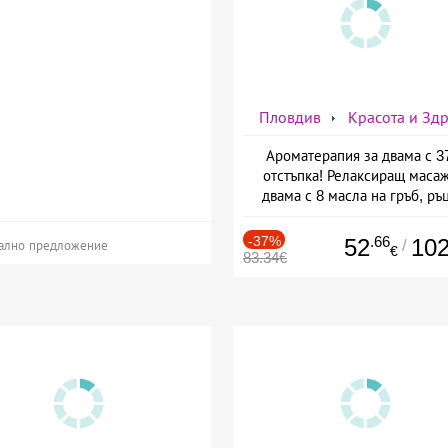
Пловдив
Красота и Зд
Ароматерапия за двама с 
отстъпка! Релаксиращ масаж
двама с 8 масла на гръб, ръ
стъпала, от Масажно студио B
and Relax
-37%
.66
52
10
/
ално предложение
€
83.34€