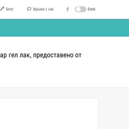
Блог
Връзка с нас
Dark
ар гел лак, предоставено от