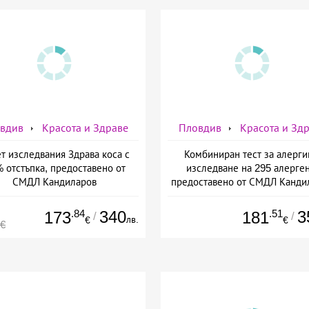
вдив
Красота и Здраве
Пловдив
Красота и Зд
т изследвания Здрава коса с
Комбиниран тест за алерги
 отстъпка, предоставено от
изследване на 295 алерген
СМДЛ Кандиларов
предоставено от СМДЛ Канди
.84
340
.51
3
173
181
/
/
лв.
€
€
0€