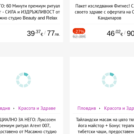
ГО: 60 Минути премиум ритуал
Пакет изследвания Фитнес! 
г - СИЛА и ИЗДРЪЖЛИВОСТ от
своето здраве с офертата на
жно студио Beauty and Relax
Кандиларов
.37
77
-27%
.02
39
46
9
/
/
лв.
€
€
62.38€
вдив
Красота и Здраве
Пловдив
Красота и Зд
ЦИАЛНО ЗА НЕГО: Луксозен
Тайландски масаж на цяло тя
ремиум ритуал Агент 007,
йога майстор + Бонус терап
оставено от Масажно студио
тибетски чаши, предоставен