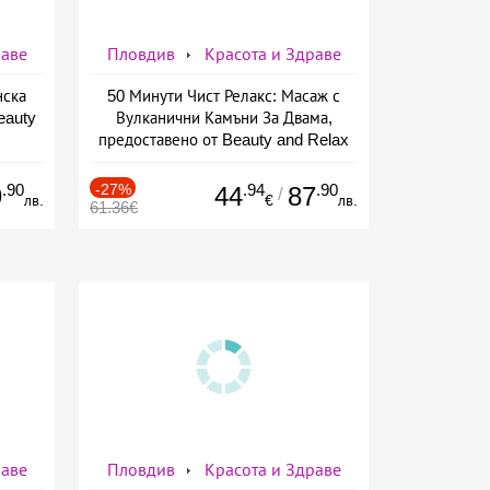
раве
Пловдив
Красота и Здраве
нска
50 Минути Чист Релакс: Масаж с
eauty
Вулканични Камъни За Двама,
предоставено от Beauty and Relax
room
.90
-27%
.94
.90
9
44
87
/
лв.
€
лв.
61.36€
раве
Пловдив
Красота и Здраве