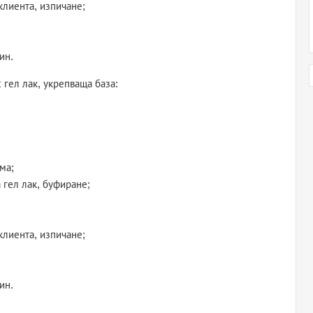
 клиента, изпичане;
ин.
гел лак, укрепваща база:
ма;
 гел лак, буфиране;
 клиента, изпичане;
ин.