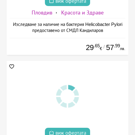
виж офертата
Пловдив
Красота и Здраве
Изследване за наличие на бактерия Helicobacter Pylori
предоставено от СМДЛ Кандиларов
.65
.99
29
57
/
€
лв.
виж офертата