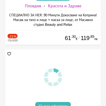
Пловдив
Красота и Здраве
СПЕЦИАЛНО ЗА НЕЯ: 90 Минути Докосване на Коприна!
Масаж на тяло и лице + маска за лице, от Масажно
студио Beauty and Relax
-21%
.30
.89
61
119
/
€
лв.
76.69€