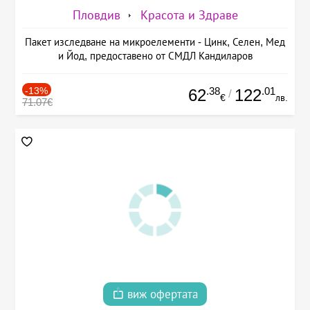
Пловдив
Красота и Здраве
Пакет изследване на микроелементи - Цинк, Селен, Мед
и Йод, предоставено от СМДЛ Кандиларов
-13%
.38
.01
62
122
/
€
лв.
71.07€
виж офертата