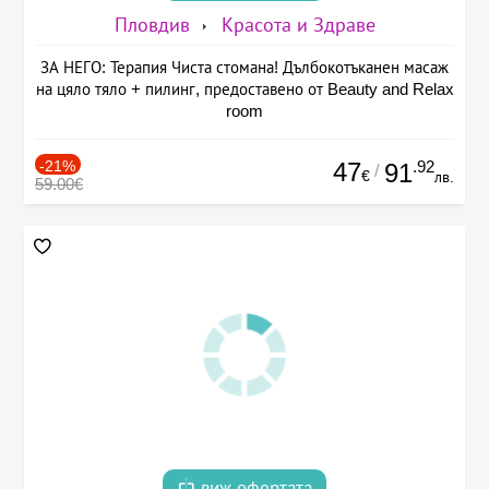
Пловдив
Красота и Здраве
ЗА НЕГО: Терапия Чиста стомана! Дълбокотъканен масаж
на цяло тяло + пилинг, предоставено от Beauty and Relax
room
-21%
47
.92
91
/
€
лв.
59.00€
виж офертата