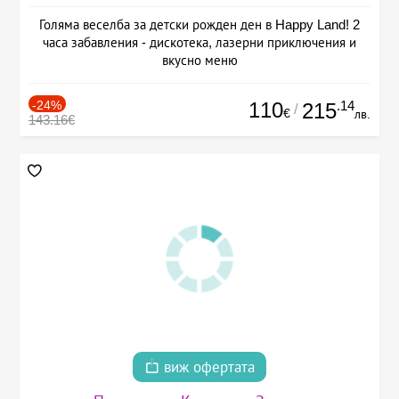
Голяма веселба за детски рожден ден в Happy Land! 2
часа забавления - дискотека, лазерни приключения и
вкусно меню
-24%
110
.14
215
/
€
лв.
143.16€
виж офертата