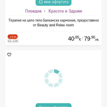
виж офертата
Пловдив
Красота и Здраве
Tерапия на цяло тялo Балканска хармония, предоставено
от Beauty and Relax room
-21%
.85
.90
40
79
/
€
лв.
51.13€