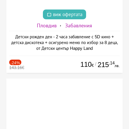
виж офертата
Пловдив
Забавления
Детски рожден ден - 2 часа забавление с 5D кино +
детска дискотека + осигурено меню по избор за 8 деца,
от Детски център Happy Land
-24%
110
.14
215
/
€
лв.
143.16€