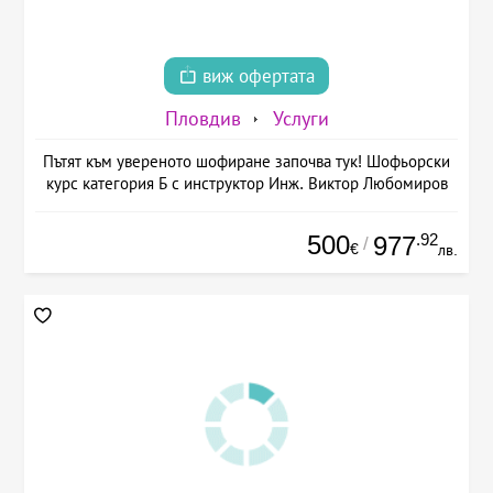
виж офертата
Пловдив
Услуги
Пътят към увереното шофиране започва тук! Шофьорски
курс категория Б с инструктор Инж. Виктор Любомиров
500
.92
977
/
€
лв.