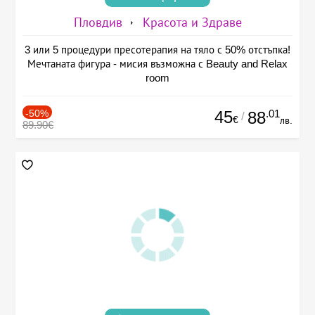
Пловдив
Красота и Здраве
3 или 5 процедури пресотерапия на тяло с 50% отстъпка!
Мечтаната фигура - мисия възможна с Beauty and Relax
room
-50%
45
.01
88
/
€
лв.
89.90€