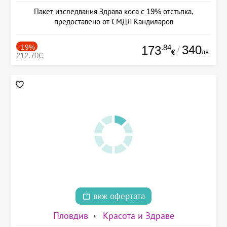
Пакет изследвания Здрава коса с 19% отстъпка,
предоставено от СМДЛ Кандиларов
-19%
.84
340
173
/
лв.
€
212.70€
виж офертата
Пловдив
Красота и Здраве