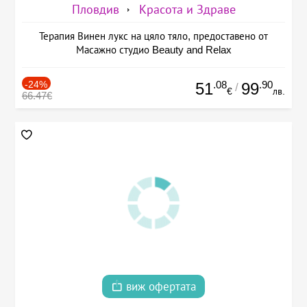
Пловдив
Красота и Здраве
Терапия Винен лукс на цяло тяло, предоставено от
Масажно студио Beauty and Relax
-24%
.08
.90
51
99
/
€
лв.
66.47€
виж офертата