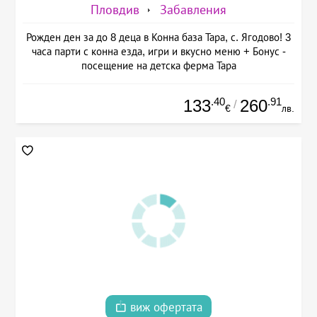
Пловдив
Забавления
Рожден ден за до 8 деца в Конна база Тара, с. Ягодово! 3
часа парти с конна езда, игри и вкусно меню + Бонус -
посещение на детска ферма Тара
.40
.91
133
260
/
€
лв.
виж офертата