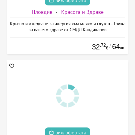
виж офертата
Пловдив
Красота и Здраве
Кръвно изследване за алергия към мляко и глутен - Грижа
за вашето здраве от СМДЛ Кандиларов
.72
64
32
/
лв.
€
виж офертата