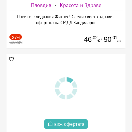
Пловдив
Красота и Здраве
Пакет изследвания Фитнес! Следи своето здраве с
офертата на СМДЛ Кандиларов
-27%
.02
.01
46
90
/
€
лв.
62.38€
виж офертата