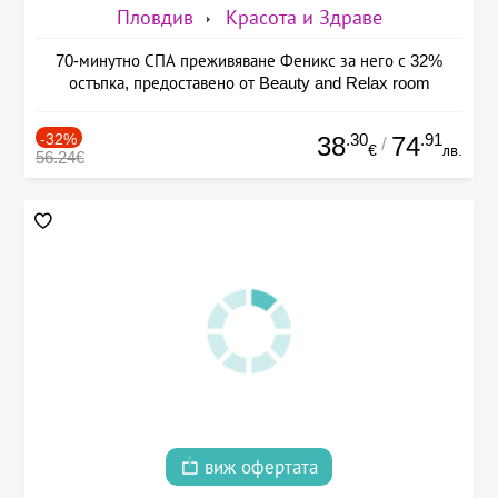
Пловдив
Красота и Здраве
70-минутно СПА преживяване Феникс за него с 32%
остъпка, предоставено от Beauty and Relax room
-32%
.30
.91
38
74
/
€
лв.
56.24€
виж офертата