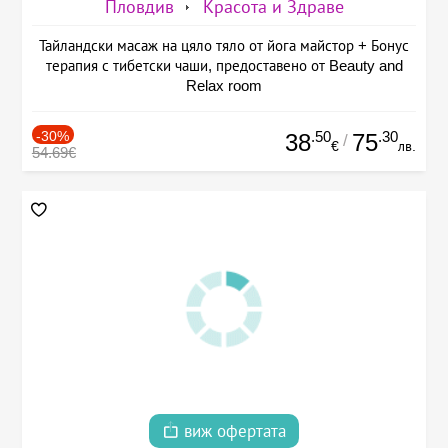
Пловдив
Красота и Здраве
Тайландски масаж на цяло тяло от йога майстор + Бонус
терапия с тибетски чаши, предоставено от Beauty and
Relax room
-30%
.50
.30
38
75
/
€
лв.
54.69€
виж офертата