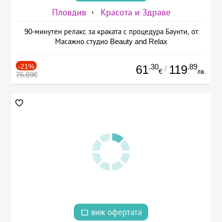
Пловдив
Красота и Здраве
90-минутен релакс за краката с процедура Баунти, от
Масажно студио Beauty and Relax
-21%
.30
.89
61
119
/
€
лв.
76.69€
виж офертата