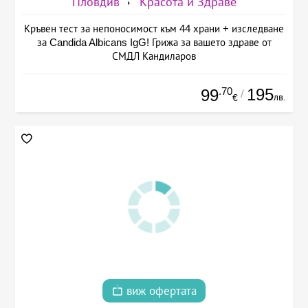
Пловдив
Красота и Здраве
Кръвен тест за непоносимост към 44 храни + изследване
за Candida Albicans IgG! Грижа за вашето здраве от
СМДЛ Кандиларов
.70
195
99
/
лв.
€
виж офертата