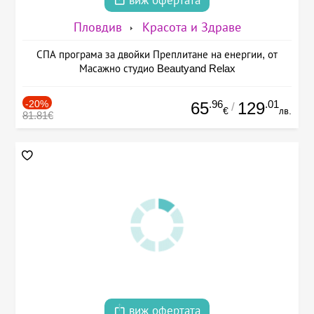
виж офертата
Пловдив
Красота и Здраве
СПА програма за двойки Преплитане на енергии, от
Масажно студио Beautyand Relax
-20%
.96
.01
65
129
/
€
лв.
81.81€
виж офертата