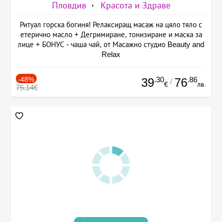
Пловдив
Красота и Здраве
Ритуал горска богиня! Релаксиращ масаж на цяло тяло с
етерично масло + Дегримиране, тонизиране и маска за
лице + БОНУС - чаша чай, от Масажно студио Beauty and
Relax
-48%
.30
.86
39
76
/
€
лв.
75.14€