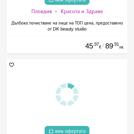
Пловдив
Красота и Здраве
Дълбоко почистване на лице на ТОП цена, предоставено
от DK beauty studio
.97
.91
45
89
/
€
лв.
виж офертата