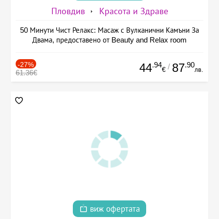
Пловдив
Красота и Здраве
50 Минути Чист Релакс: Масаж с Вулканични Камъни За
Двама, предоставено от Beauty and Relax room
-27%
.94
.90
44
87
/
€
лв.
61.36€
виж офертата