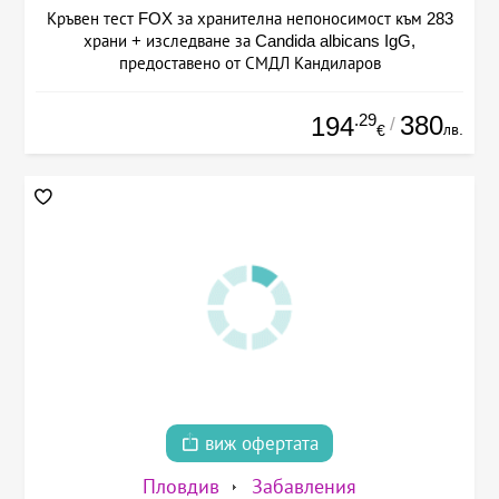
Кръвен тест FOX за хранителна непоносимост към 283
храни + изследване за Candida albicans IgG,
предоставено от СМДЛ Кандиларов
.29
380
194
/
лв.
€
виж офертата
Пловдив
Забавления