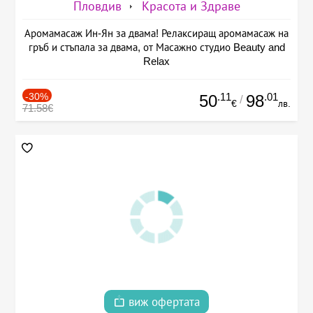
Пловдив
Красота и Здраве
Аромамасаж Ин-Ян за двама! Релаксиращ аромамасаж на
гръб и стъпала за двама, от Масажно студио Beauty and
Relax
-30%
.11
.01
50
98
/
€
лв.
71.58€
виж офертата