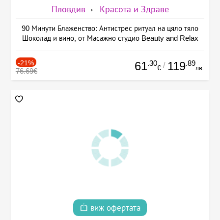
Пловдив
Красота и Здраве
90 Минути Блаженство: Антистрес ритуал на цяло тяло
Шоколад и вино, от Масажно студио Beauty and Relax
-21%
.30
.89
61
119
/
€
лв.
76.69€
виж офертата