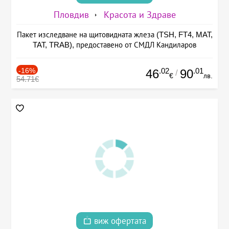
Пловдив
Красота и Здраве
Пакет изследване на щитовидната жлеза (TSH, FT4, MAT,
TAT, TRAB), предоставено от СМДЛ Кандиларов
-16%
.02
.01
46
90
/
€
лв.
54.71€
виж офертата