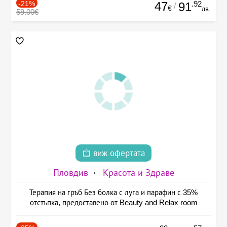
-21%
47
.92
91
/
€
лв.
59.00€
виж офертата
Пловдив
Красота и Здраве
Терапия на гръб Без болка с луга и парафин с 35%
отстъпка, предоставено от Beauty and Relax room