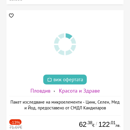
виж офертата
Пловдив
Красота и Здраве
Пакет изследване на микроелементи - Цинк, Селен, Мед
и Йод, предоставено от СМДЛ Кандиларов
-13%
.38
.01
62
122
/
€
лв.
71.07€