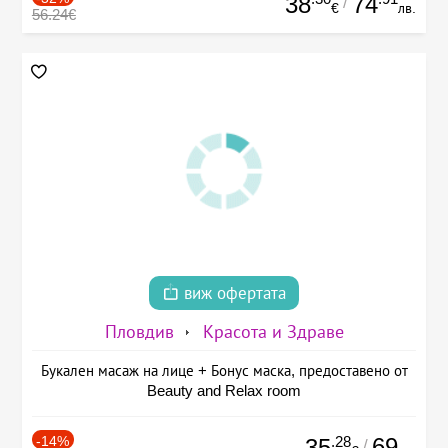
38
74
/
€
лв.
56.24€
виж офертата
Пловдив
Красота и Здраве
Букален масаж на лице + Бонус маска, предоставено от
Beauty and Relax room
-14%
.28
69
35
/