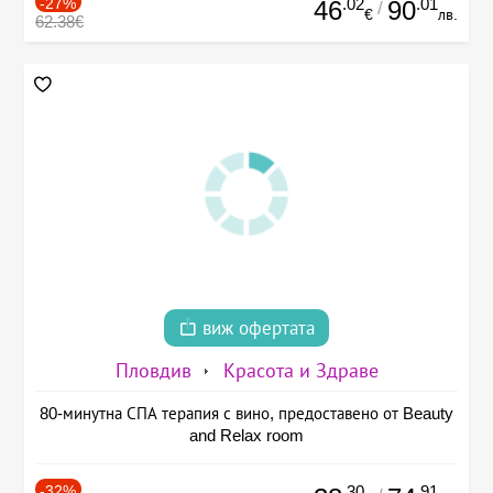
-27%
.02
.01
46
90
/
€
лв.
62.38€
виж офертата
Пловдив
Красота и Здраве
80-минутна СПА терапия с вино, предоставено от Beauty
and Relax room
-32%
.30
.91