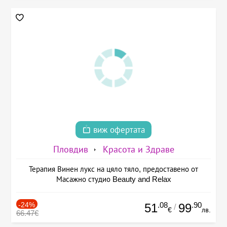
виж офертата
Пловдив
Красота и Здраве
Терапия Винен лукс на цяло тяло, предоставено от
Масажно студио Beauty and Relax
-24%
.08
.90
51
99
/
€
лв.
66.47€