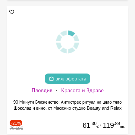
виж офертата
Пловдив
Красота и Здраве
90 Минути Блаженство: Антистрес ритуал на цяло тяло
Шоколад и вино, от Масажно студио Beauty and Relax
-21%
.30
.89
61
119
/
€
лв.
76.69€