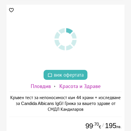
виж офертата
Пловдив
Красота и Здраве
Кръвен тест за непоносимост към 44 храни + изследване
за Candida Albicans IgG! Грижа за вашето здраве от
СМДЛ Кандиларов
.70
195
99
/
лв.
€