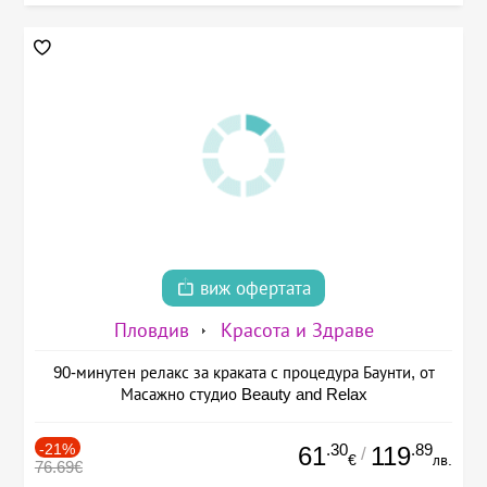
виж офертата
Пловдив
Красота и Здраве
90-минутен релакс за краката с процедура Баунти, от
Масажно студио Beauty and Relax
-21%
.30
.89
61
119
/
€
лв.
76.69€