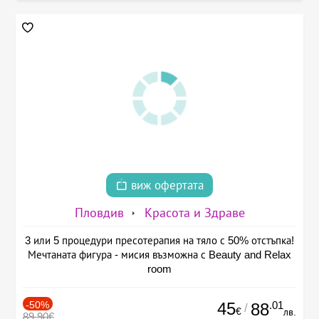
виж офертата
Пловдив
Красота и Здраве
3 или 5 процедури пресотерапия на тяло с 50% отстъпка!
Мечтаната фигура - мисия възможна с Beauty and Relax
room
-50%
45
.01
88
/
€
лв.
89.90€