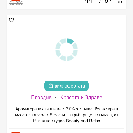
44
87
€
лв.
61.36€
виж офертата
Пловдив
Красота и Здраве
Ароматерапия за двама с 37% отстъпка! Релаксиращ
масаж за двама с 8 масла на гръб, ръце и стъпала, от
Масажно студио Beauty and Relax