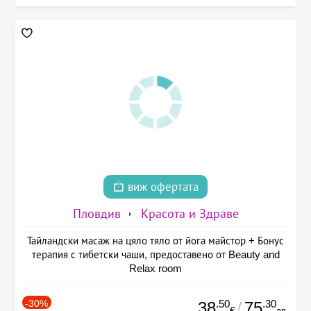
виж офертата
Пловдив
Красота и Здраве
Тайландски масаж на цяло тяло от йога майстор + Бонус
терапия с тибетски чаши, предоставено от Beauty and
Relax room
-30%
.50
.30
38
75
/
€
лв.