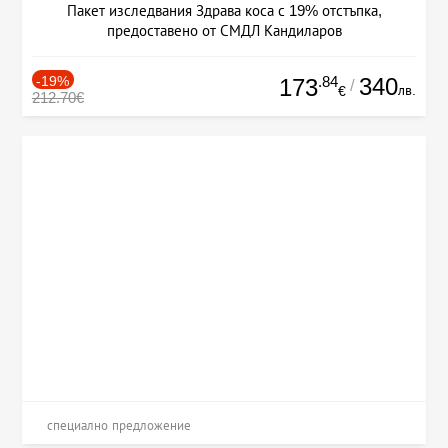
Пакет изследвания Здрава коса с 19% отстъпка,
предоставено от СМДЛ Кандиларов
-19%
.84
340
173
/
лв.
€
212.70€
специално предложение