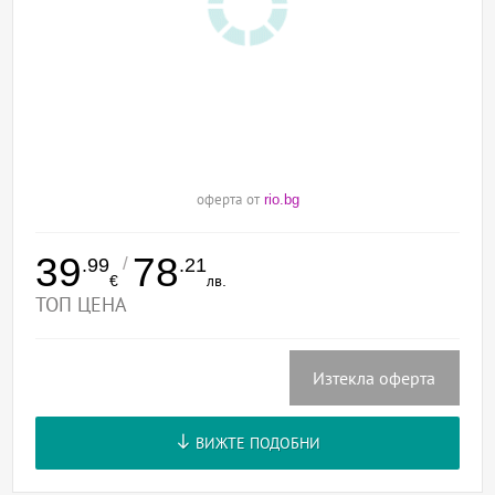
оферта от
rio.bg
39
78
/
.99
.21
€
лв.
ТОП ЦЕНА
Изтекла оферта
ВИЖТЕ ПОДОБНИ