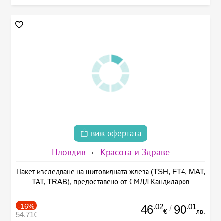
виж офертата
Пловдив
Красота и Здраве
Пакет изследване на щитовидната жлеза (TSH, FT4, MAT,
TAT, TRAB), предоставено от СМДЛ Кандиларов
-16%
.02
.01
46
90
/
€
лв.
54.71€