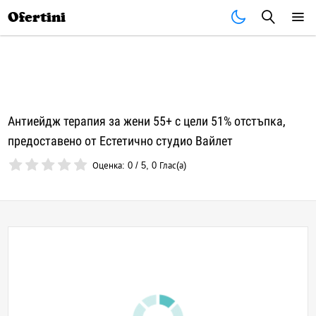
Почивки
Стоки
В града
Всички оферти
Ofertini
Антиейдж терапия за жени 55+ с цели 51% отстъпка,
предоставено от Естетично студио Вайлет
Оценка:
0
/
5
,
0
Глас(а)