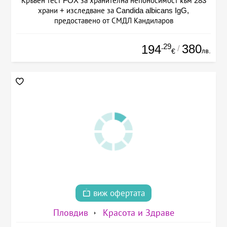
Кръвен тест FOX за хранителна непоносимост към 283
храни + изследване за Candida albicans IgG,
предоставено от СМДЛ Кандиларов
.29
380
194
/
лв.
€
виж офертата
Пловдив
Красота и Здраве