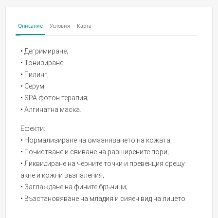
Описание
Условия
Карта
• Дегримиране;
• Тонизиране;
• Пилинг;
• Серум;
• SPA фотон терапия;
• Алгинатна маска.
Ефекти:
• Нормализиране на омазняването на кожата;
• Почистване и свиване на разширените пори;
• Ликвидиране на черните точки и превенция срещу
акне и кожни възпаления;
• Заглаждане на фините бръчици;
• Възстановяване на младия и сияен вид на лицето.