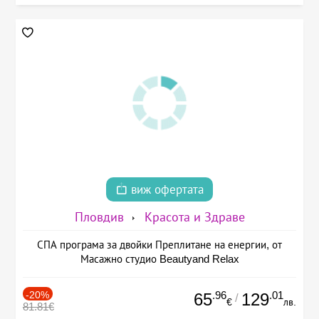
виж офертата
Пловдив
Красота и Здраве
СПА програма за двойки Преплитане на енергии, от
Масажно студио Beautyand Relax
-20%
.96
.01
65
129
/
€
лв.
81.81€