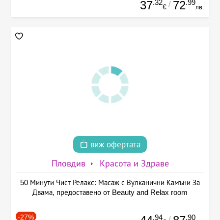
.32
.99
37
72
/
€
лв.
виж офертата
Пловдив
Красота и Здраве
50 Минути Чист Релакс: Масаж с Вулканични Камъни За
Двама, предоставено от Beauty and Relax room
-27%
.94
.90
/