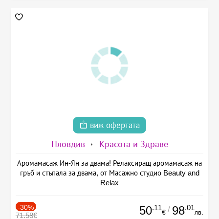
виж офертата
Пловдив
Красота и Здраве
Аромамасаж Ин-Ян за двама! Релаксиращ аромамасаж на
гръб и стъпала за двама, от Масажно студио Beauty and
Relax
-30%
.11
.01
50
98
/
€
лв.
71.58€