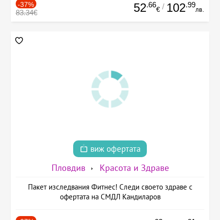
-37%
.66
.99
52
102
/
€
лв.
83.34€
виж офертата
Пловдив
Красота и Здраве
Пакет изследвания Фитнес! Следи своето здраве с
офертата на СМДЛ Кандиларов